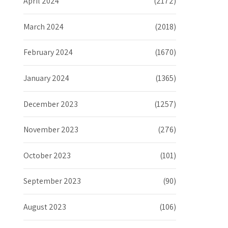
April 2024
(2172)
March 2024
(2018)
February 2024
(1670)
January 2024
(1365)
December 2023
(1257)
November 2023
(276)
October 2023
(101)
September 2023
(90)
August 2023
(106)