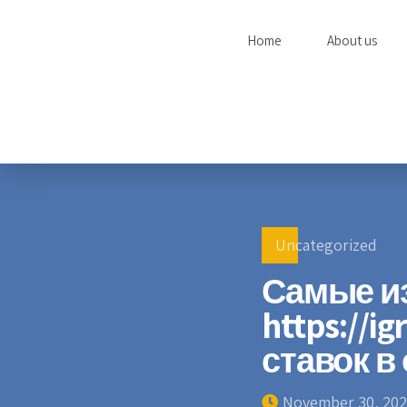
Home
About us
Uncategorized
Самые и
https://i
ставок в
November 30, 20