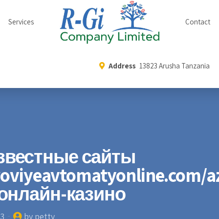
Services
Contact
Address
13823 Arusha Tanzania
звестные сайты
groviyeavtomatyonline.com/a
 онлайн-казино
23
by petty