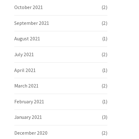
October 2021
(2)
September 2021
(2)
August 2021
(1)
July 2021
(2)
April 2021
(1)
March 2021
(2)
February 2021
(1)
January 2021
(3)
December 2020
(2)