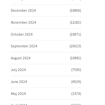
December 2024
(10856)
November 2024
(11182)
October 2024
(10871)
September 2024
(10023)
August 2024
(10891)
July 2024
(7595)
June 2024
(4929)
May 2024
(3374)