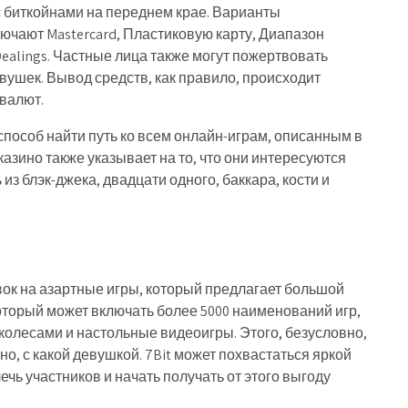
с биткойнами на переднем крае. Варианты
ючают Mastercard, Пластиковую карту, Диапазон
ealings. Частные лица также могут пожертвовать
вушек. Вывод средств, как правило, происходит
овалют.
пособ найти путь ко всем онлайн-играм, описанным в
-казино также указывает на то, что они интересуются
з блэк-джека, двадцати одного, баккара, кости и
авок на азартные игры, который предлагает большой
который может включать более 5000 наименований игр,
 колесами и настольные видеоигры. Этого, безусловно,
о, с какой девушкой. 7Bit может похвастаться яркой
чь участников и начать получать от этого выгоду