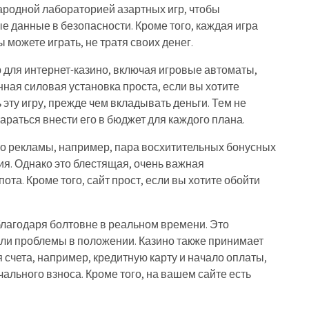
ародной лабораторией азартных игр, чтобы
е данные в безопасности. Кроме того, каждая игра
 можете играть, не тратя своих денег.
 для интернет-казино, включая игровые автоматы,
нная силовая установка проста, если вы хотите
эту игру, прежде чем вкладывать деньги. Тем не
араться внести его в бюджет для каждого плана.
во рекламы, например, пара восхитительных бонусных
я. Однако это блестящая, очень важная
та. Кроме того, сайт прост, если вы хотите обойти
благодаря болтовне в реальном времени. Это
или проблемы в положении. Казино также принимает
счета, например, кредитную карту и начало оплаты,
чального взноса. Кроме того, на вашем сайте есть