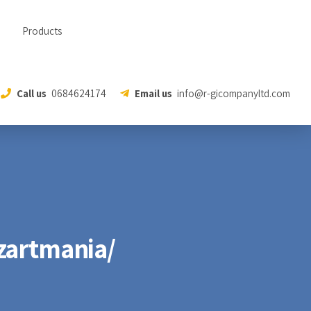
Products
Call us
0684624174
Email us
info@r-gicompanyltd.com
zartmania/