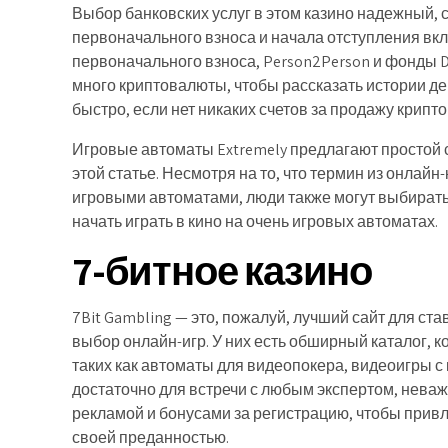
Выбор банковских услуг в этом казино надежный, 
первоначального взноса и начала отступления вкл
первоначального взноса, Person2Person и фонды D
много криптовалюты, чтобы рассказать истории де
быстро, если нет никаких счетов за продажу крипт
Игровые автоматы Extremely предлагают простой с
этой статье. Несмотря на то, что термин из онлайн
игровыми автоматами, люди также могут выбирать и
начать играть в кино на очень игровых автоматах.
7-битное казино
7Bit Gambling — это, пожалуй, лучший сайт для ст
выбор онлайн-игр. У них есть обширный каталог, 
таких как автоматы для видеопокера, видеоигры с
достаточно для встречи с любым экспертом, неважн
рекламой и бонусами за регистрацию, чтобы привле
своей преданностью.