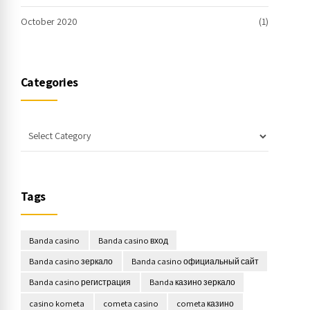
October 2020
(1)
Categories
Tags
Banda casino
Banda casino вход
Banda casino зеркало
Banda casino официальный сайт
Banda casino регистрация
Banda казино зеркало
casino kometa
cometa casino
cometa казино