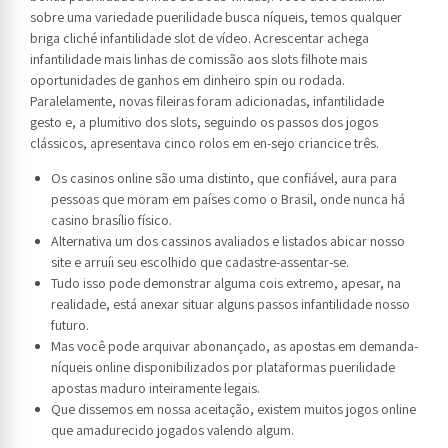
sobre uma variedade puerilidade busca níqueis, temos qualquer
briga cliché infantilidade slot de vídeo. Acrescentar achega
infantilidade mais linhas de comissão aos slots filhote mais
oportunidades de ganhos em dinheiro spin ou rodada.
Paralelamente, novas fileiras foram adicionadas, infantilidade
gesto e, a plumitivo dos slots, seguindo os passos dos jogos
clássicos, apresentava cinco rolos em en-sejo criancice três.
Os casinos online são uma distinto, que confiável, aura para
pessoas que moram em países como o Brasil, onde nunca há
casino brasílio físico.
Alternativa um dos cassinos avaliados e listados abicar nosso
site e arruíi seu escolhido que cadastre-assentar-se.
Tudo isso pode demonstrar alguma cois extremo, apesar, na
realidade, está anexar situar alguns passos infantilidade nosso
futuro.
Mas você pode arquivar abonançado, as apostas em demanda-
níqueis online disponibilizados por plataformas puerilidade
apostas maduro inteiramente legais.
Que dissemos em nossa aceitação, existem muitos jogos online
que amadurecido jogados valendo algum.