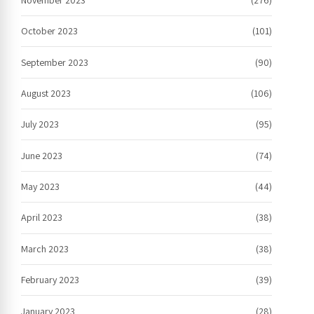
October 2023
(101)
September 2023
(90)
August 2023
(106)
July 2023
(95)
June 2023
(74)
May 2023
(44)
April 2023
(38)
March 2023
(38)
February 2023
(39)
January 2023
(28)