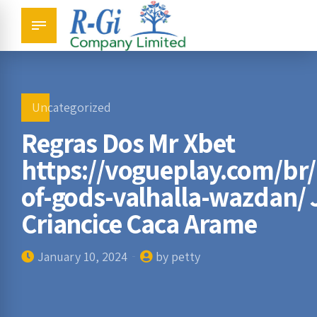
Uncategorized
Regras Dos Mr Xbet
https://vogueplay.com/br
of-gods-valhalla-wazdan/ 
Criancice Caca Arame
January 10, 2024
by petty