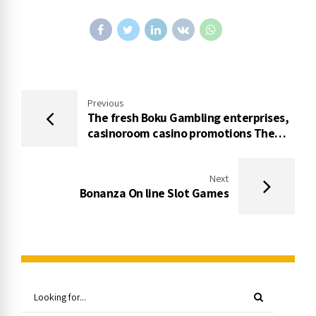
Previous
The fresh Boku Gambling enterprises,
casinoroom casino promotions The
new Boku Gambling establishment
Sites
Next
Bonanza On line Slot Games