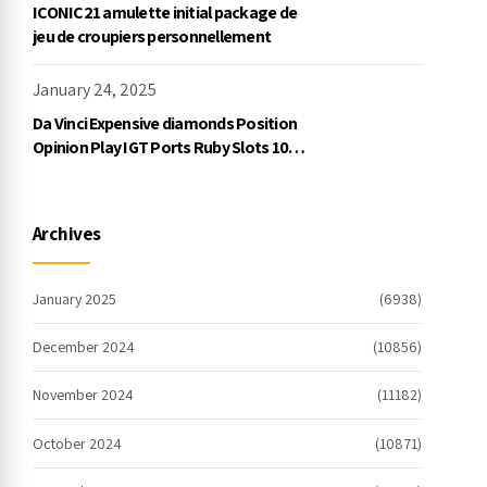
ICONIC21 amulette initial package de
jeu de croupiers personnellement
January 24, 2025
Da Vinci Expensive diamonds Position
Opinion Play IGT Ports Ruby Slots 100
free spins no deposit 2023 On the
internet
Archives
January 2025
(6938)
December 2024
(10856)
November 2024
(11182)
October 2024
(10871)