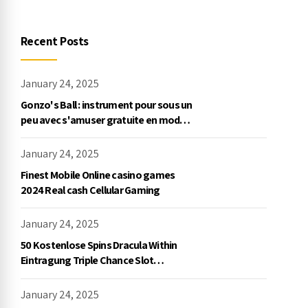
Recent Posts
January 24, 2025
Gonzo's Ball : instrument pour sous un
peu avec s'amuser gratuite en mode
démo, NetEnt
January 24, 2025
Finest Mobile Online casino games
2024 Real cash Cellular Gaming
January 24, 2025
50 Kostenlose Spins Dracula Within
Eintragung Triple Chance Slot
Exklusive Einzahlung
January 24, 2025