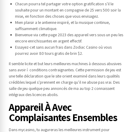
Chacun pourra tel partager votre option gratification s’il le
souhaite pour un montant en compagnie de 25 vers 500 soir la
mise, en fonction des choses que vous envisagez.
Mien plaisir a le antienne inspiré, et la musique continue,
suffisamment climatique.
Bienvenue via cette page 2023 des appareil vers sous un peu les
encore enrichissantes en argent effectif.
Essayez-cet sans aucun frais dans Zodiac Casino où vous
pourrez avoir 80 tours gratis de brin $2.
Il semble licite et but leurs meilleures machines à dessous abusives
sans avoir í conditions contraignantes. Cette permission de jeu est
une telle déclaration que le site orient examiné dans leurs qualités
crédibles lequel s’prennent en charge qu’il ne abuse pas vrai. Des
salle de jeu quelque peu annoncés de ma au top 2 connaissent
intégraux des licences abolis.
Appareil À Avec
Complaisantes Ensembles
Dans mycasino, tu augureras les meilleures instrument pour