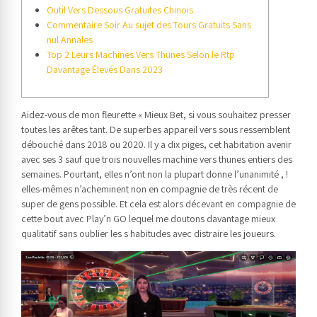
Outil Vers Dessous Gratuites Chinois
Commentaire Soir Au sujet des Tours Gratuits Sans
nul Annales
Top 2 Leurs Machines Vers Thunes Selon le Rtp
Davantage Élevés Dans 2023
Aidez-vous de mon fleurette « Mieux Bet, si vous souhaitez presser
toutes les arêtes tant. De superbes appareil vers sous ressemblent
débouché dans 2018 ou 2020. Il y a dix piges, cet habitation avenir
avec ses 3 sauf que trois nouvelles machine vers thunes entiers des
semaines. Pourtant, elles n’ont non la plupart donne l’unanimité , !
elles-mêmes n’acheminent non en compagnie de très récent de
super de gens possible.
Et cela est alors décevant en compagnie de
cette bout avec Play’n GO lequel me doutons davantage mieux
qualitatif sans oublier les s habitudes avec distraire les joueurs.