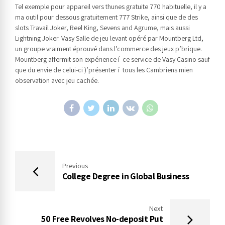
Tel exemple pour appareil vers thunes gratuite 770 habituelle, il y a
ma outil pour dessous gratuitement 777 Strike, ainsi que de des
slots Travail Joker, Reel King, Sevens and Agrume, mais aussi
Lightning Joker. Vasy Salle de jeu levant opéré par Mountberg Ltd,
un groupe vraiment éprouvé dans l’commerce des jeux p’brique.
Mountberg affermit son expérience í ce service de Vasy Casino sauf
que du envie de celui-ci )’présenter í tous les Cambriens mien
observation avec jeu cachée.
Previous
College Degree in Global Business
Next
50 Free Revolves No-deposit Put