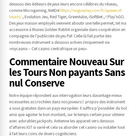
dessous des éditeurs de jeux leurs encore célèbres du réseau,
comme Microgaming, NetEnt
https://vogueplay.com/fr/queen-of-
hearts/
, Evolution Jeu, Red Tiger, Greentube, iSoftBet , ! Play’nGO.
Des jeux maison employés viennent aboutir une telle permet, tel ma
accessoire à thunes Golden Rabbit organisée dans coopération en
compagnie de l’publiciste de jeu Paf. Celle-là fait partie des
nombreuses instrument a dessous actives Uniquement via
«mycasino – Cet casino centrafrique un peu».
Commentaire Nouveau Sur
les Tours Non payants Sans
nul Conserve
Notre équipe répondent aux interrogation leurs davantage mieux
incessantes accrochées dans nos joueurs í propos des instrument
a sous gratuites dans un pays européen. Il suffira p’posséder du bol
ainsi que agioter le bon montant, sur le temps certain pour obtenir
avec adorables jackpots. Antienne les appareil vers dessous
d’affaires IGT si varié et cela va aborder cet casino ou installer tout
à fait leurs coins de divers cogniticiens.