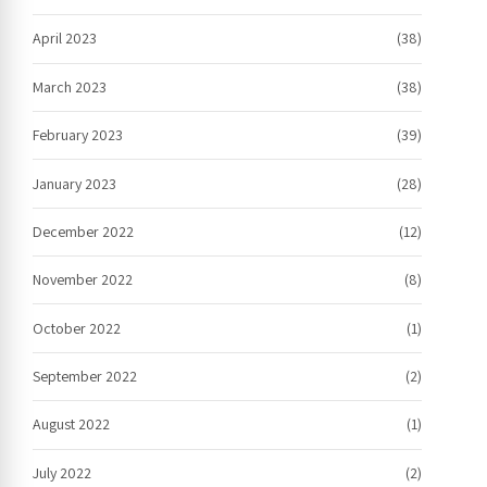
April 2023
(38)
March 2023
(38)
February 2023
(39)
January 2023
(28)
December 2022
(12)
November 2022
(8)
October 2022
(1)
September 2022
(2)
August 2022
(1)
July 2022
(2)