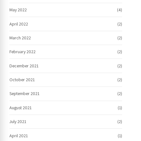
May 2022
(4)
April 2022
(2)
March 2022
(2)
February 2022
(2)
December 2021
(2)
October 2021
(2)
September 2021
(2)
August 2021
(1)
July 2021
(2)
April 2021
(1)