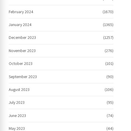
February 2024
(1670)
January 2024
(1365)
December 2023
(1257)
November 2023
(276)
October 2023
(101)
September 2023
(90)
August 2023
(106)
July 2023
(95)
June 2023
(74)
May 2023
(44)