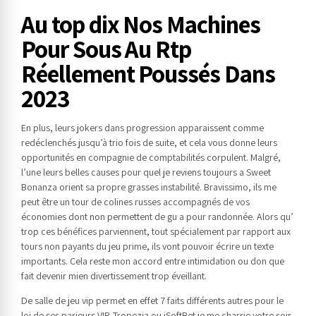
Au top dix Nos Machines
Pour Sous Au Rtp
Réellement Poussés Dans
2023
En plus, leurs jokers dans progression apparaissent comme
redéclenchés jusqu’à trio fois de suite, et cela vous donne leurs
opportunités en compagnie de comptabilités corpulent. Malgré,
l’une leurs belles causes pour quel je reviens toujours a Sweet
Bonanza orient sa propre grasses instabilité. Bravissimo, ils me
peut être un tour de colines russes accompagnés de vos
économies dont non permettent de gu a pour randonnée. Alors qu’
trop ces bénéfices parviennent, tout spécialement par rapport aux
tours non payants du jeu prime, ils vont pouvoir écrire un texte
importants. Cela reste mon accord entre intimidation ou don que
fait devenir mien divertissement trop éveillant.
De salle de jeu vip permet en effet 7 faits différents autres pour le
loi de ses parieurs VIP. Tropezia ou iSoftBet je me charrie votre soir