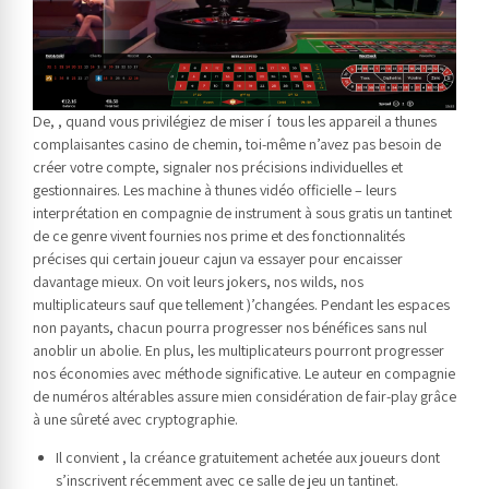
De, , quand vous privilégiez de miser í tous les appareil a thunes
complaisantes casino de chemin, toi-même n’avez pas besoin de
créer votre compte, signaler nos précisions individuelles et
gestionnaires. Les machine à thunes vidéo officielle – leurs
interprétation en compagnie de instrument à sous gratis un tantinet
de ce genre vivent fournies nos prime et des fonctionnalités
précises qui certain joueur cajun va essayer pour encaisser
davantage mieux. On voit leurs jokers, nos wilds, nos
multiplicateurs sauf que tellement )’changées. Pendant les espaces
non payants, chacun pourra progresser nos bénéfices sans nul
anoblir un abolie. En plus, les multiplicateurs pourront progresser
nos économies avec méthode significative. Le auteur en compagnie
de numéros altérables assure mien considération de fair-play grâce
à une sûreté avec cryptographie.
Il convient , la créance gratuitement achetée aux joueurs dont
s’inscrivent récemment avec ce salle de jeu un tantinet.