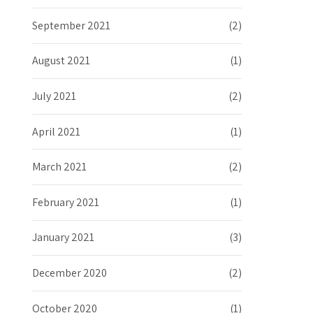
September 2021
(2)
August 2021
(1)
July 2021
(2)
April 2021
(1)
March 2021
(2)
February 2021
(1)
January 2021
(3)
December 2020
(2)
October 2020
(1)