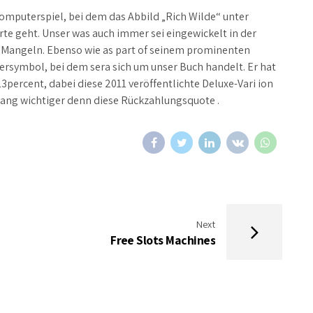
Computerspiel, bei dem das Abbild „Rich Wilde“ unter
te geht. Unser was auch immer sei eingewickelt in der
f Mangeln. Ebenso wie as part of seinem prominenten
tersymbol, bei dem sera sich um unser Buch handelt. Er hat
3percent, dabei diese 2011 veröffentlichte Deluxe-Vari ion
bgang wichtiger denn diese Rückzahlungsquote .
Next
Free Slots Machines