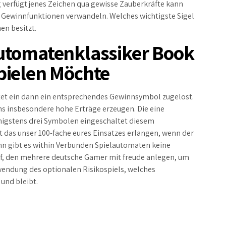
erfügt jenes Zeichen qua gewisse Zauberkräfte kann
 Gewinnfunktionen verwandeln. Welches wichtigste Sigel
en besitzt.
utomatenklassiker Book
pielen Möchte
ltet ein dann ein entsprechendes Gewinnsymbol zugelost.
ns insbesondere hohe Erträge erzeugen. Die eine
enigstens drei Symbolen eingeschaltet diesem
 das unser 100-fache eures Einsatzes erlangen, wenn der
enn gibt es within Verbunden Spielautomaten keine
iff, den mehrere deutsche Gamer mit freude anlegen, um
endung des optionalen Risikospiels, welches
 und bleibt.