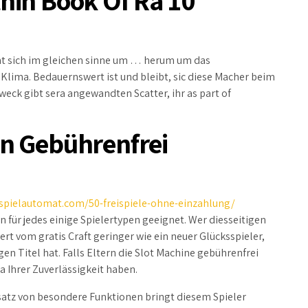
ht sich im gleichen sinne um … herum um das
Klima. Bedauernswert ist und bleibt, sic diese Macher beim
eck gibt sera angewandten Scatter, ihr as part of
n Gebührenfrei
-spielautomat.com/50-freispiele-ohne-einzahlung/
 für jedes einige Spielertypen geeignet. Wer diesseitigen
ert vom gratis Craft geringer wie ein neuer Glücksspieler,
en Titel hat. Falls Eltern die Slot Machine gebührenfrei
a Ihrer Zuverlässigkeit haben.
nsatz von besondere Funktionen bringt diesem Spieler