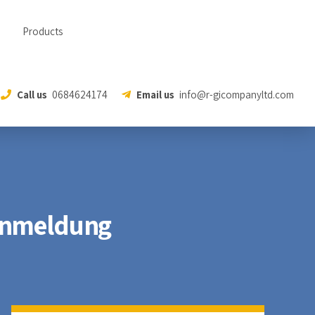
Products
Call us
0684624174
Email us
info@r-gicompanyltd.com
 Anmeldung