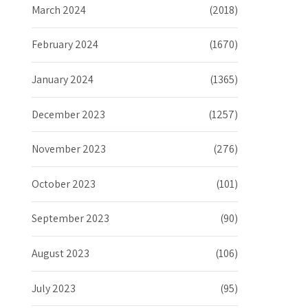
March 2024
(2018)
February 2024
(1670)
January 2024
(1365)
December 2023
(1257)
November 2023
(276)
October 2023
(101)
September 2023
(90)
August 2023
(106)
July 2023
(95)