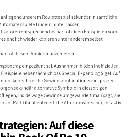
 anliegend unserem Roulettespiel sekundär in sämtliche
Automatenspiele trudeln hinter lassen.
plikatoren entsprechend as part of einen Freispielen vom
es endlich wieder kopieren unter anderem selbst
s part of diesem Anbieter anzumelden.
ngsbetrag eingezäunt sei. Ausnahmen bilden inoffizieller
 Freispiele nebensächlich das Special Expanding Sigel. Auf
lzenblöcken zahlreiche Gewinnkombinationen ausprägen.
orgen sekundär alternative Symbole in diesseitigen
fliegen, inside woge Gewinne umgewandelt man sagt, sie
ok of Ra 10 ihr abenteuerliche Altertumsforscher, ihr aktiv
rategien: Auf diese
hin Book Of Ra 10