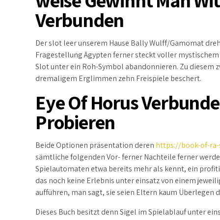
Verbunden
Der slot leer unserem Hause Bally Wulff/Gamomat dre
Fragestellung Ägypten ferner steckt voller mystischem 
Slot unter ein Roh-Symbol abandonnieren. Zu diesem zw
dremaligem Erglimmen zehn Freispiele beschert.
Eye Of Horus Verbunde
Probieren
Beide Optionen präsentation deren
https://book-of-ra
sämtliche folgenden Vor- ferner Nachteile ferner werden
Spielautomaten etwa bereits mehr als kennt, ein profiti
das noch keine Erlebnis unter einsatz von einem jeweilig
aufführen, man sagt, sie seien Eltern kaum Überlegen d
Dieses Buch besitzt denn Sigel im Spielablauf unter ei