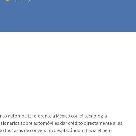
to automotriz referente a México con el tecnología
sionarios sobre automóviles dar crédito directamente a las
o los tasas de conversión desplazándolo hacia el pelo