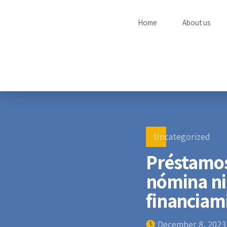
Home
About us
Uncategorized
Préstamos
nómina ni
financiam
December 8, 2023