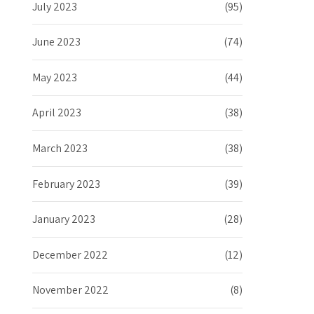
July 2023
(95)
June 2023
(74)
May 2023
(44)
April 2023
(38)
March 2023
(38)
February 2023
(39)
January 2023
(28)
December 2022
(12)
November 2022
(8)