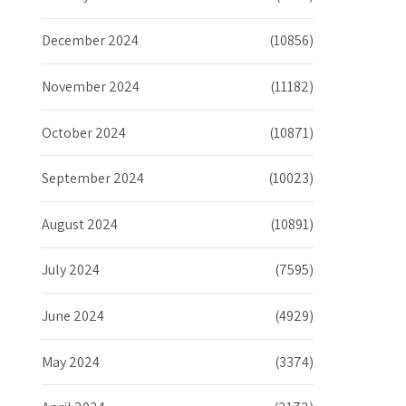
December 2024
(10856)
November 2024
(11182)
October 2024
(10871)
September 2024
(10023)
August 2024
(10891)
July 2024
(7595)
June 2024
(4929)
May 2024
(3374)