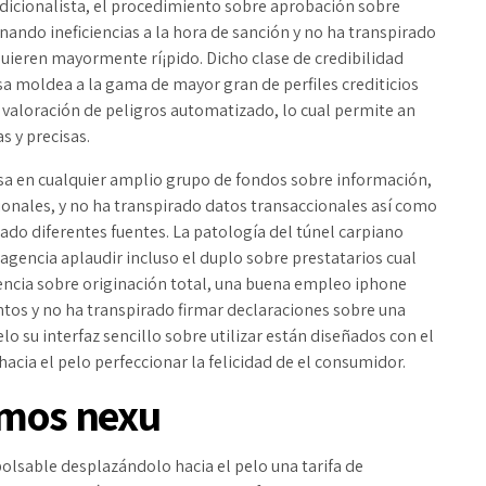
adicionalista, el procedimiento sobre aprobación sobre
ando ineficiencias a la hora de sanción y no ha transpirado
quieren mayormente rí¡pido. Dicho clase de credibilidad
sa moldea a la gama de mayor gran de perfiles crediticios
 valoración de peligros automatizado, lo cual permite an
 y precisas.
sa en cualquier amplio grupo de fondos sobre información,
ionales, y no ha transpirado datos transaccionales así­ como
do diferentes fuentes. La patologí­a del túnel carpiano
gencia aplaudir incluso el duplo sobre prestatarios cual
vencia sobre originación total, una buena empleo iphone
ntos y no ha transpirado firmar declaraciones sobre una
o su interfaz sencillo sobre utilizar están diseñados con el
acia el pelo perfeccionar la felicidad de el consumidor.
amos nexu
olsable desplazándolo hacia el pelo una tarifa de