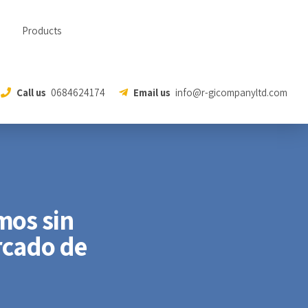
Products
Call us
0684624174
Email us
info@r-gicompanyltd.com
mos sin
rcado de