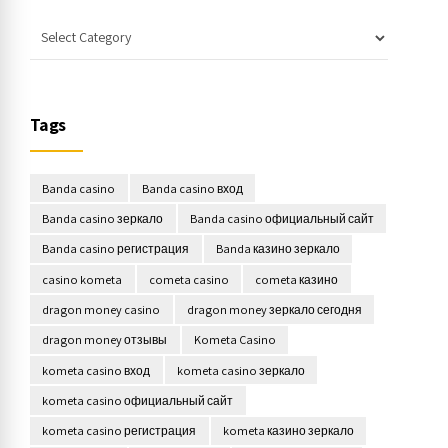
Tags
Banda casino
Banda casino вход
Banda casino зеркало
Banda casino официальный сайт
Banda casino регистрация
Banda казино зеркало
casino kometa
cometa casino
cometa казино
dragon money casino
dragon money зеркало сегодня
dragon money отзывы
Kometa Casino
kometa casino вход
kometa casino зеркало
kometa casino официальный сайт
kometa casino регистрация
kometa казино зеркало