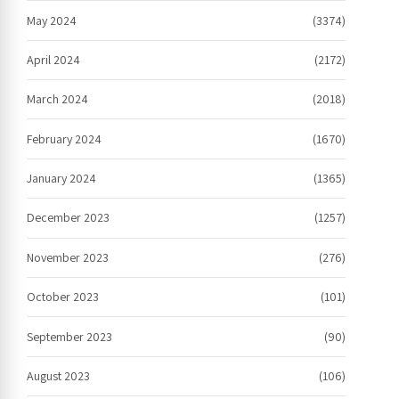
May 2024
(3374)
April 2024
(2172)
March 2024
(2018)
February 2024
(1670)
January 2024
(1365)
December 2023
(1257)
November 2023
(276)
October 2023
(101)
September 2023
(90)
August 2023
(106)