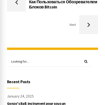
Как Пользоваться Обозревателем
Блоков Bitcoin
Next
Recent Posts
January 24, 2025
Gonzo's Ball : instrument pour sous un