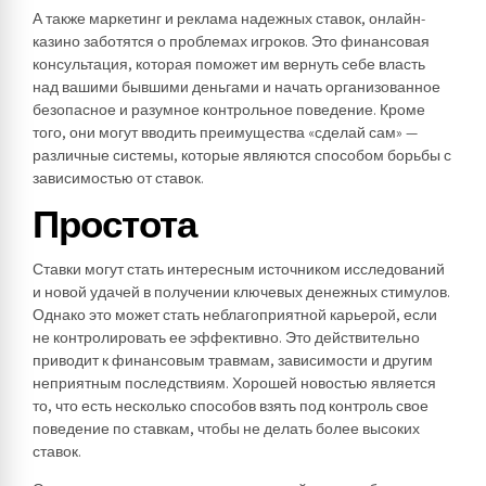
А также маркетинг и реклама надежных ставок, онлайн-
казино заботятся о проблемах игроков. Это финансовая
консультация, которая поможет им вернуть себе власть
над вашими бывшими деньгами и начать организованное
безопасное и разумное контрольное поведение. Кроме
того, они могут вводить преимущества «сделай сам» —
различные системы, которые являются способом борьбы с
зависимостью от ставок.
Простота
Ставки могут стать интересным источником исследований
и новой удачей в получении ключевых денежных стимулов.
Однако это может стать неблагоприятной карьерой, если
не контролировать ее эффективно. Это действительно
приводит к финансовым травмам, зависимости и другим
неприятным последствиям. Хорошей новостью является
то, что есть несколько способов взять под контроль свое
поведение по ставкам, чтобы не делать более высоких
ставок.