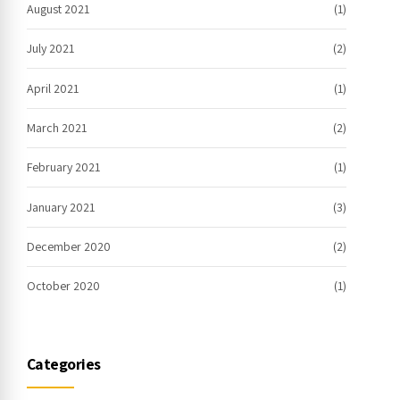
August 2021
(1)
July 2021
(2)
April 2021
(1)
March 2021
(2)
February 2021
(1)
January 2021
(3)
December 2020
(2)
October 2020
(1)
Categories