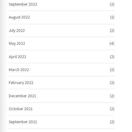
September 2022
(2)
August 2022
(1)
July 2022
(2)
May 2022
(4)
April 2022
(2)
March 2022
(2)
February 2022
(2)
December 2021
(2)
October 2021
(2)
September 2021
(2)