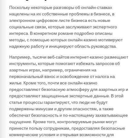
Поскольку некоторые разговоры об онлайн-ставках
нацелены на их собственные проблемы в бизнесе, в
электронном цифровом листе бизнеса есть новые
социальные связи, которые заслуживают экспертного
интереса. В конкретном романе подробно описаны
методы, с помощью которых онлайн-казино мотивируют
надежную работу и инициируют область руководства.
Например, тысячи веб-сайтов интернет-казино размещают
инструменты, которые помогают избежать запросов об
азартных играх, например, ограничения на
первоначальный взнос и освобождение от налога на
жилье. Кроме того, почти все онлайн-казино
предоставляют безопасную атмосферу для азартных игр и
предоставляют защищенные экспертные данные. В этой
статье процессы гарантируют, что люди не будут
подвержены минусам и другим опасностям, а также
обеспечат безопасность и по-настоящему захватывающее
ощущение. Кроме того, контролируемые рынки могут
принести пользу сотрудникам, предоставляя безопасные
коммерческие условия и открывая возможности для