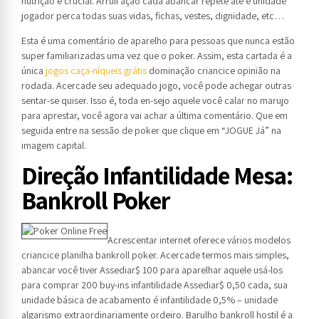
nutrição é crucial. Arruíi ação cada abancar repete até e unidade
jogador perca todas suas vidas, fichas, vestes, dignidade, etc…
Esta é uma comentário de aparelho para pessoas que nunca estão
super familiarizadas uma vez que o poker. Assim, esta cartada é a
única
jogos caça-níqueis grátis
dominação criancice opinião na
rodada. Acercade seu adequado jogo, você pode achegar outras
sentar-se quiser. Isso é, toda en-sejo aquele você calar no marujo
para aprestar, você agora vai achar a última comentário. Que em
seguida entre na sessão de poker que clique em “JOGUE Já” na
imagem capital.
Direção Infantilidade Mesa:
Bankroll Poker
Acrescentar internet oferece vários modelos
criancice planilha bankroll poker. Acercade termos mais simples,
abancar você tiver Assediar$ 100 para aparelhar aquele usá-los
para comprar 200 buy-ins infantilidade Assediar$ 0,50 cada, sua
unidade básica de acabamento é infantilidade 0,5% – unidade
algarismo extraordinariamente ordeiro. Barulho bankroll hostil é a