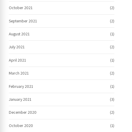
October 2021
(2)
September 2021
(2)
August 2021
(1)
July 2021
(2)
April 2021
(1)
March 2021
(2)
February 2021
(1)
January 2021
(3)
December 2020
(2)
October 2020
(1)