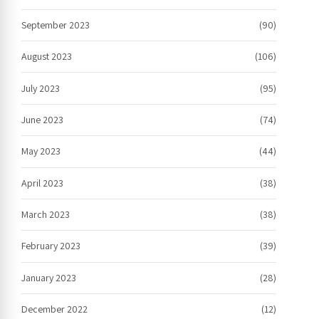
September 2023
(90)
August 2023
(106)
July 2023
(95)
June 2023
(74)
May 2023
(44)
April 2023
(38)
March 2023
(38)
February 2023
(39)
January 2023
(28)
December 2022
(12)