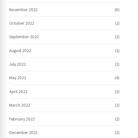
November 2022
(8)
October 2022
(1)
September 2022
(2)
August 2022
(1)
July 2022
(2)
May 2022
(4)
April 2022
(2)
March 2022
(2)
February 2022
(2)
December 2021
(2)