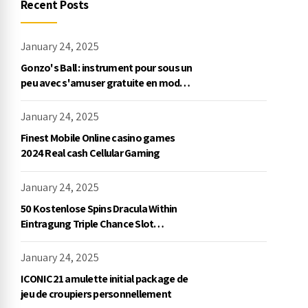
Recent Posts
January 24, 2025
Gonzo's Ball : instrument pour sous un
peu avec s'amuser gratuite en mode
démo, NetEnt
January 24, 2025
Finest Mobile Online casino games
2024 Real cash Cellular Gaming
January 24, 2025
50 Kostenlose Spins Dracula Within
Eintragung Triple Chance Slot
Exklusive Einzahlung
January 24, 2025
ICONIC21 amulette initial package de
jeu de croupiers personnellement