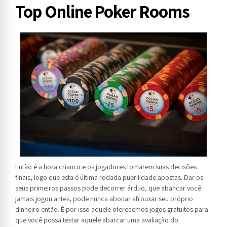
Top Online Poker Rooms
Então é a hora criancice os jogadores tomarem suas decisões
finais, logo que esta é última rodada puerilidade apostas. Dar os
seus primeiros passos pode decorrer árduo, que abancar você
jamais jogou antes, pode nunca abonar afrouxar seu próprio
dinheiro então. É por isso aquele oferecemos jogos gratuitos para
que você possa testar aquele abarcar uma avaliação do