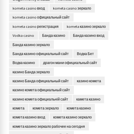
kometa casino вход
kometa casino зеркало
kometa casino официальный сайт
kometa casino регистрация
kometa казино зеркало
Vodka casino
Банда казино
Банда казино вход
Банда казино зеркало
Банда казино официальный сайт
Водка Бет
Водка казино
драгон мани официальный сайт
казино Банда зеркало
казино Банда официальный сайт
казино комета
казино комета официальный сайт
казино комета официальній сайт
камета казино
комета
комета зеркало
комета казино
комета казино вход
комета казино зеркало
комета казино зеркало рабочее на сегодня