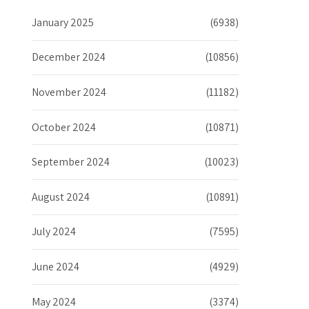
January 2025
(6938)
December 2024
(10856)
November 2024
(11182)
October 2024
(10871)
September 2024
(10023)
August 2024
(10891)
July 2024
(7595)
June 2024
(4929)
May 2024
(3374)