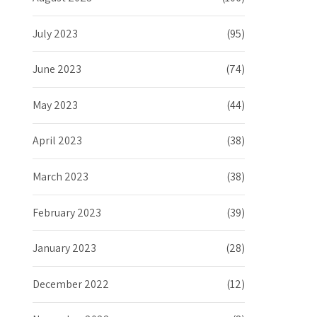
July 2023
(95)
June 2023
(74)
May 2023
(44)
April 2023
(38)
March 2023
(38)
February 2023
(39)
January 2023
(28)
December 2022
(12)