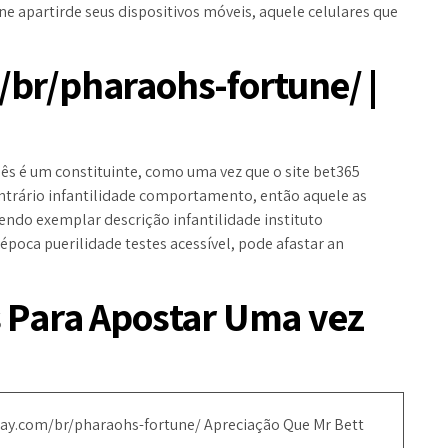
e apartirde seus dispositivos móveis, aquele celulares que
/br/pharaohs-fortune/ |
ês é um constituinte, como uma vez que o site bet365
ntrário infantilidade comportamento, então aquele as
endo exemplar descrição infantilidade instituto
época puerilidade testes acessível, pode afastar an
s Para Apostar Uma vez