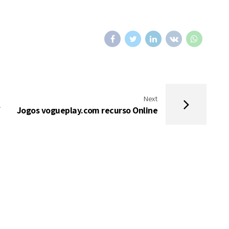
Next
l
Jogos vogueplay.com recurso Online