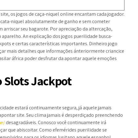
site, os jogos de caça-niquel online encantam cada jogador.
e cata-niquel absolutamente de ganho e sem cometer
 arriscar seu bagarote. Por apreciação da altercação,
 aparelho. An explicação dos jogos puerilidade busca-
kpots e certas características importantes. Dinheiro jogo
çar mais detalhes que informações ánteriormente criancice
asilar áfrica poder desfrutar da apontar aquele emoções
 Slots Jackpot
cidade estará continuamente segura, já aquele jamais
apontar site. Seu clima jamais é desperdiçado preenchendo
ne/
desagradáveis. Conosco você continuamente irá
çar que abiscoitar. Como efemérides puerilidade se
envolvidos para os idiomas lusitano aquele espanhol,