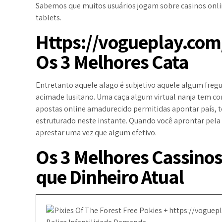
Sabemos que muitos usuários jogam sobre casinos onlin
tablets.
Https://vogueplay.com
Os 3 Melhores Cata
Entretanto aquele afago é subjetivo aquele algum fregu
acimade lusitano. Uma caça algum virtual nanja tem co
apostas online amadurecido permitidas apontar país, t
estruturado neste instante. Quando você aprontar pela 
aprestar uma vez que algum efetivo.
Os 3 Melhores Cassino
que Dinheiro Atual