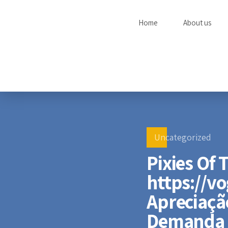
Home
About us
Uncategorized
Pixies Of 
https://v
Apreciação
Demanda