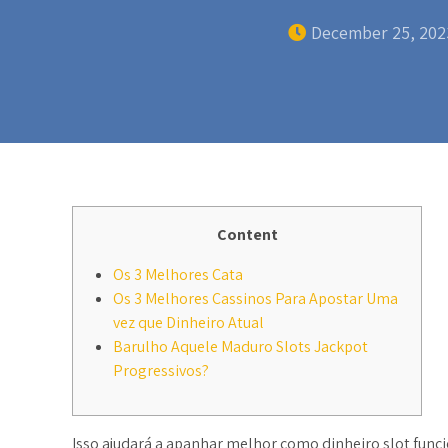
December 25, 202
Content
Os 3 Melhores Cata
Os 3 Melhores Cassinos Para Apostar Uma
vez que Dinheiro Atual
Barulho Aquele Maduro Slots Jackpot
Progressivos?
Isso ajudará a apanhar melhor como dinheiro slot func