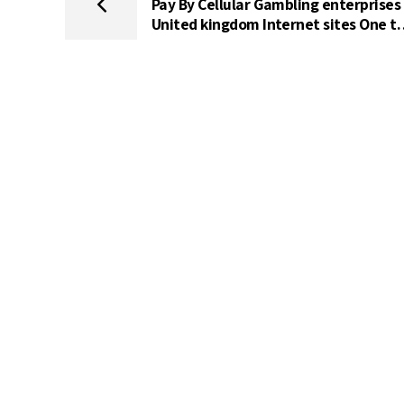
Pay By Cellular Gambling enterprises
United kingdom Internet sites One t
Undertake Spend By the Cellular
phone Costs