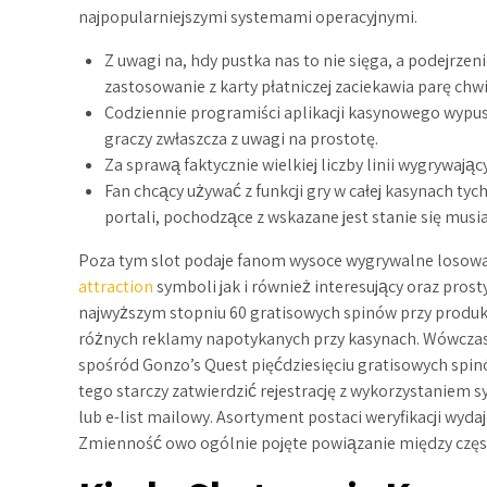
najpopularniejszymi systemami operacyjnymi.
Z uwagi na, hdy pustka nas to nie sięga, a podejrze
zastosowanie z karty płatniczej zaciekawia parę ch
Codziennie programiści aplikacji kasynowego wypusz
graczy zwłaszcza z uwagi na prostotę.
Za sprawą faktycznie wielkiej liczby linii wygrywają
Fan chcący używać z funkcji gry w całej kasynach ty
portali, pochodzące z wskazane jest stanie się musi
Poza tym slot podaje fanom wysoce wygrywalne losowan
attraction
symboli jak i również interesujący oraz pro
najwyższym stopniu 60 gratisowych spinów przy produk
różnych reklamy napotykanych przy kasynach. Wówczas
spośród Gonzo’s Quest pięćdziesięciu gratisowych spin
tego starczy zatwierdzić rejestrację z wykorzystaniem
lub e-list mailowy. Asortyment postaci weryfikacji wyda
Zmienność owo ogólnie pojęte powiązanie między częst