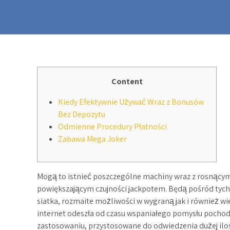
Content
Kiedy Efektywnie Używać Wraz z Bonusów
Bez Depozytu
Odmienne Procedury Płatności
Zabawa Mega Joker
Mogą to istnieć poszczególne machiny wraz z rosnący
powiększającym czujności jackpotem. Będą pośród tych 
siatka, rozmaite możliwości w wygraną jak i również w
internet odeszła od czasu wspaniałego pomysłu pocho
zastosowaniu, przystosowane do odwiedzenia dużej ilo