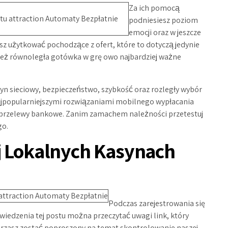
Za ich pomocą
podniesiesz poziom
emocji oraz w jeszcze
sz użytkować pochodzące z ofert, które to dotyczą jedynie
eż równoległa gotówka w grę owo najbardziej ważne
n sieciowy, bezpieczeństwo, szybkość oraz rozległy wybór
Najpopularniejszymi rozwiązaniami mobilnego wypłacania
e i przelewy bankowe. Zanim zamachem należności przetestuj
go.
j Lokalnych Kasynach
Podczas zarejestrowania się
odwiedzenia tej postu można przeczytać uwagi link, który
ierzasz zostać poproszony na temat skontrolowanie naszej