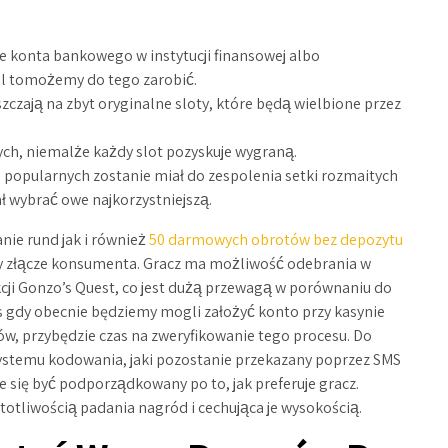
nie konta bankowego w instytucji finansowej albo
wil tomożemy do tego zarobić.
czają na zbyt oryginalne sloty, które będą wielbione przez
cych, niemalże każdy slot pozyskuje wygraną.
ch popularnych zostanie miał do zespolenia setki rozmaitych
ał wybrać owe najkorzystniejszą.
ie rund jak i również
50 darmowych obrotów bez depozytu
sty złącze konsumenta. Gracz ma możliwość odebrania w
cji Gonzo’s Quest, co jest dużą przewagą w porównaniu do
 gdy obecnie będziemy mogli założyć konto przy kasynie
ów, przybędzie czas na zweryfikowanie tego procesu. Do
 systemu kodowania, jaki pozostanie przekazany poprzez SMS
je się być podporządkowany po to, jak preferuje gracz.
otliwością padania nagród i cechująca je wysokością.