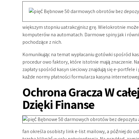
większym stopniu uatrakcyjnisz grę. Wielokrotnie może
komputerów na automatach. Darmowe spiny jak i równi
pochodzące z nich.
Komunikując na temat wypłacaniu gotówki spośród kasy
procedur owo faktory, które istotnie mają znaczenie. 
zapłaty spośród kasyn sieciowy znajdują się e-portfel
każde normy płatności formularza kasyna internetowe
Ochrona Gracza W całe
Dzięki Finanse
fan określa osobisty link e-list mailowy, a później do 
trzeba kliknąć w celu potwierdzenia. Na przykład, zam