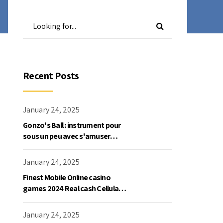
Recent Posts
January 24, 2025
Gonzo's Ball : instrument pour
sous un peu avec s'amuser
gratuite en mode démo, NetEnt
January 24, 2025
Finest Mobile Online casino
games 2024 Real cash Cellular
Gaming
January 24, 2025