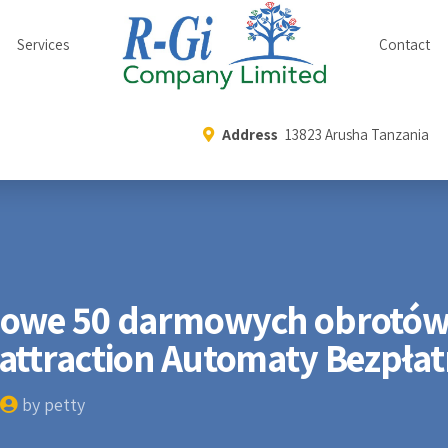
Services
Contact
Address
13823 Arusha Tanzania
nowe 50 darmowych obrotów
attraction Automaty Bezpłat
by petty