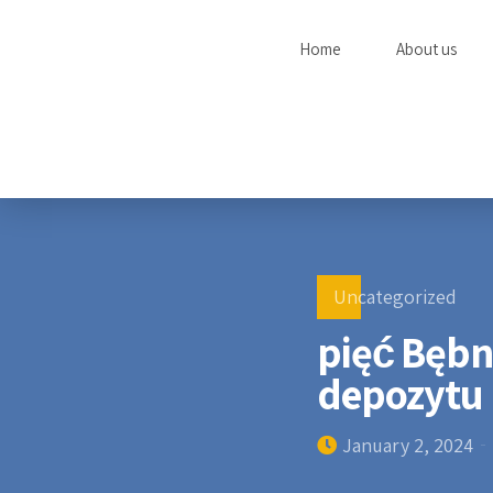
Home
About us
Uncategorized
pięć Bęb
depozytu 
January 2, 2024