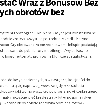
ystać Wraz z Bonusów Bez
ych obrotów bez
hytrzeniu oraz ograniu krupiera. Kasyno jest konstruowane
bodnie znaleźć wszystkie potrzebne zakładki. Kasyno
Curacao. Gry oferowane za pośrednictwem Hellspin posiadają
dostosowane do publikatory mobilnego. Zwykłe kasyno
 w bingo, automaty jak i również funkcje specjalistyczne.
ści do kasyn naziemnych, a w następnej kolejności do
prezentują się naprawdę, wówczas gdy w Xx stuleciu.
ackpotów, jaki wolno wyszukać po programowi konkretnego
ały najczęściej pięć kreski strat – kilku poziome i dwie
ją uważane kiedy dobrze rentowna odmiana rozrywki.