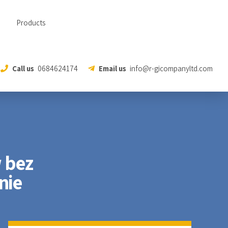
Products
Call us
0684624174
Email us
info@r-gicompanyltd.com
 bez
nie