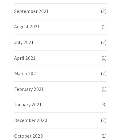
September 2021
(2)
August 2021
(1)
July 2021
(2)
April 2021
(1)
March 2021
(2)
February 2021
(1)
January 2021
(3)
December 2020
(2)
October 2020
(1)