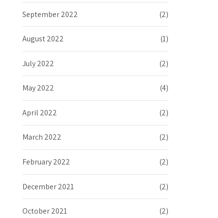
September 2022
(2)
August 2022
(1)
July 2022
(2)
May 2022
(4)
April 2022
(2)
March 2022
(2)
February 2022
(2)
December 2021
(2)
October 2021
(2)