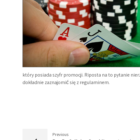
który posiada szyfr promocji. Riposta na to pytanie nie
dokładnie zaznajomić się z regulaminem.
Previous