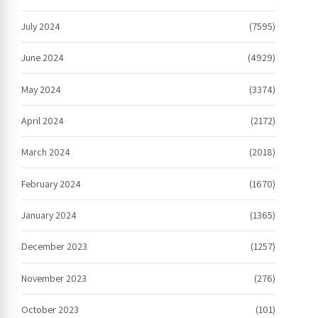
July 2024
(7595)
June 2024
(4929)
May 2024
(3374)
April 2024
(2172)
March 2024
(2018)
February 2024
(1670)
January 2024
(1365)
December 2023
(1257)
November 2023
(276)
October 2023
(101)