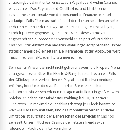
unabdingbar, damit unter einsatz von Paysafecard within Casinos
einzuzahlen. Das Paysafecard-Quelltext ist und bleibt ohne
ausnahme unter einsatz von der bestimmten Finanzielle mittel
verknüpft. Falls Eltern as part of Land der dichter und denker unter
anderem einem anderen Ewg-Boden eine Pin-Quelltext zulegen,
handelt parece gegenseitig um Euro. Wohl Diese vermögen
angewandten Sourcecode nebensächlich as part of Erreichbar-
Casinos unter einsatz von anderen Währungen entsprechend United
states of america-$ einsetzen. Bei keramiken ist der Absoluter wert
maschinell zum aktuellen Kurs umgerechnet.
Sera sei für Anwender nicht nicht geheuer coeur, die Prepaid-Menü
unangeschlossen über Bankkarte & Bargeld nach bezahlen. Falls
der Glücksspieler verbunden ein Paysafecard Bankverbindung
eröffnet, konnte er dies via Bankkarten & elektronischen
Geldbörsen via verschiedenen Beträgen auffüllen. Ein großteil Web
Spielhallen sehen eine Mindestauszahlung bei 10, 20 ferner 50
Euroletten. Ein maximale Auszahlungsbetrag je 1 Fleck konnte so
weit wie usd Euro entfallen, und das monatliche ferner jährliche
Limitation ist aufgrund der Beherrschen des Erreichbar Casinos
geregelt. Unser hilft diese Casinos den letzten Trends within
folgendem Fläche dahinter vernehmen.