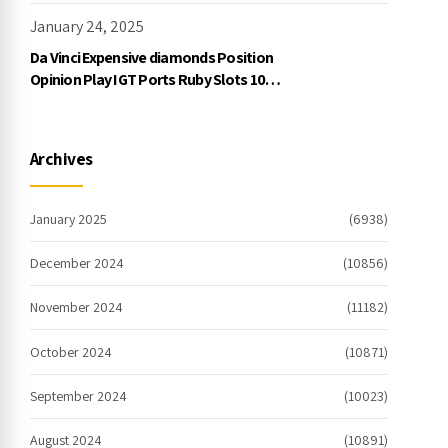
January 24, 2025
Da Vinci Expensive diamonds Position
Opinion Play IGT Ports Ruby Slots 100
free spins no deposit 2023 On the
internet
Archives
January 2025
(6938)
December 2024
(10856)
November 2024
(11182)
October 2024
(10871)
September 2024
(10023)
August 2024
(10891)