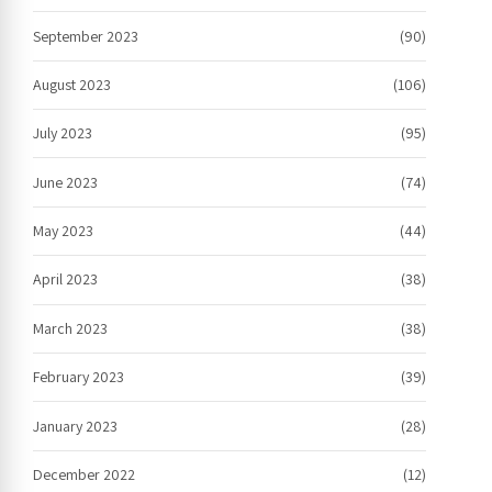
September 2023
(90)
August 2023
(106)
July 2023
(95)
June 2023
(74)
May 2023
(44)
April 2023
(38)
March 2023
(38)
February 2023
(39)
January 2023
(28)
December 2022
(12)