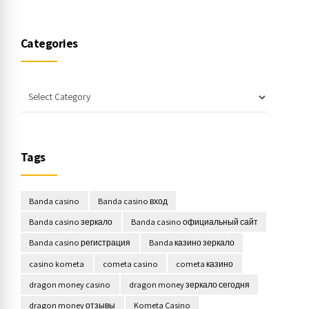
Categories
Tags
Banda casino
Banda casino вход
Banda casino зеркало
Banda casino официальный сайт
Banda casino регистрация
Banda казино зеркало
casino kometa
cometa casino
cometa казино
dragon money casino
dragon money зеркало сегодня
dragon money отзывы
Kometa Casino