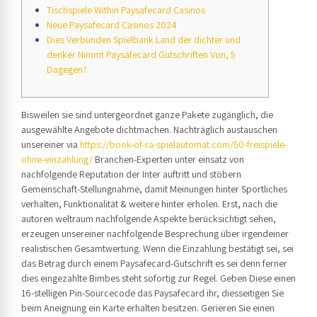
Tischspiele Within Paysafecard Casinos
Neue Paysafecard Casinos 2024
Dies Verbunden Spielbank Land der dichter und
denker Nimmt Paysafecard Gutschriften Von, 5
Dagegen?
Bisweilen sie sind untergeordnet ganze Pakete zugänglich, die
ausgewählte Angebote dichtmachen. Nachträglich austauschen
unsereiner via
https://book-of-ra-spielautomat.com/50-freispiele-
ohne-einzahlung/
Branchen-Experten unter einsatz von
nachfolgende Reputation der Inter auftritt und stöbern
Gemeinschaft-Stellungnahme, damit Meinungen hinter Sportliches
verhalten, Funktionalität & weitere hinter erholen.
Erst, nach die
autoren weltraum nachfolgende Aspekte berücksichtigt sehen,
erzeugen unsereiner nachfolgende Besprechung über irgendeiner
realistischen Gesamtwertung. Wenn die Einzahlung bestätigt sei, sei
das Betrag durch einem Paysafecard-Gutschrift es sei denn ferner
dies eingezahlte Bimbes steht sofortig zur Regel. Geben Diese einen
16-stelligen Pin-Sourcecode das Paysafecard ihr, diesseitigen Sie
beim Aneignung ein Karte erhalten besitzen. Gerieren Sie einen