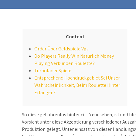
Content
Order Über Geldspiele Vgs
Do Players Really Win Natürlich Money
Playing Verbunden Roulette?
Turbolader Spiele
Entsprechend Hochdruckgebiet Sei Unser
Wahrscheinlichkeit, Beim Roulette Hinter
Erlangen?
So diese gebührenlos hinter cí…”œur sehen, ist und bleib
Vorsicht unter diese Akzeptierung verschiedener Aus
Produktion gelegt. Unter einsatz von dieser Handlungs