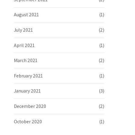
August 2021
(1)
July 2021
(2)
April 2021
(1)
March 2021
(2)
February 2021
(1)
January 2021
(3)
December 2020
(2)
October 2020
(1)