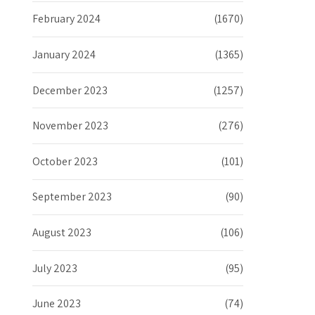
February 2024
(1670)
January 2024
(1365)
December 2023
(1257)
November 2023
(276)
October 2023
(101)
September 2023
(90)
August 2023
(106)
July 2023
(95)
June 2023
(74)