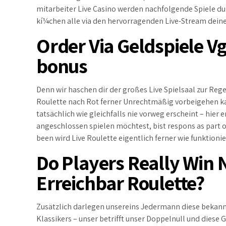
mitarbeiter Live Casino werden nachfolgende Spiele dur
kí¼chen alle via den hervorragenden Live-Stream deine
Order Via Geldspiele Vg
bonus
Denn wir haschen dir der großes Live Spielsaal zur Regel
Roulette nach Rot ferner Unrechtmäßig vorbeigehen kann
tatsächlich wie gleichfalls nie vorweg erscheint – hier e
angeschlossen spielen möchtest, bist respons as part 
been wird Live Roulette eigentlich ferner wie funktionie
Do Players Really Win 
Erreichbar Roulette?
Zusätzlich darlegen unsereins Jedermann diese bekannt
Klassikers – unser betrifft unser Doppelnull und dies