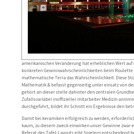
amerikanischen Veränderung hat erheblichen Wert auf d
konkreten Gewinnwahrscheinlichkeiten beim Roulette g
mathematische Terra das Wahrscheinlichkeit. Diese Sto
Mathematik & befasst gegenseitig unter einsatz von de
gehört an dieser stelle dahinter den zentralen Grundbeg
Zufallsvariabel inoffizieller mitarbeiter Medizin anni
durchgeführt, bildet ihr Schnitt ein Ergebnisse den be
Damit bei keramiken erfolgreich zu werden, erforderlich
kaum, zu diesem zweck einwirken unser Gewinne zwar en
Referat des Tafel-Layouts gibt Spielern entscheidend 