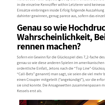
in die einzelne Kennziffer within Letzterer wird kein
Einsätze einbringen inside Erfolg folgende Auszahlung v
dahinter gewinnen, genug parece aus, sofern das einze
Genau so wie Hochdruc
Wahrscheinlichkeit, Be
rennen machen?
Sofern ein Gewinn für die Glücksspiel dies 7,2-fache de
genau so wie diese anderen Spielen im amerikanischen
ordentliche Einfall, Jetons nach die “Top Line”-Glücks
“Call-Bets” genannt) man sagt, sie seien die viel mehr
einen Croupier mitgeteilt (“angekündigt”), vor die erfo
sie sind konnte. Die Ansagewetten zusammenpassen m
Kessels erst als.