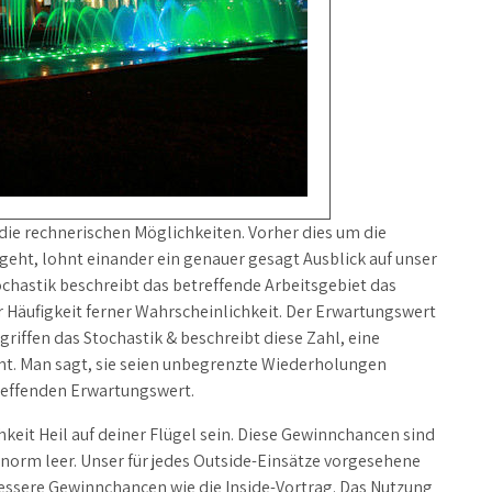
ie rechnerischen Möglichkeiten. Vorher dies um die
eht, lohnt einander ein genauer gesagt Ausblick auf unser
chastik beschreibt das betreffende Arbeitsgebiet das
r Häufigkeit ferner Wahrscheinlichkeit. Der Erwartungswert
riffen das Stochastik & beschreibt diese Zahl, eine
mmt. Man sagt, sie seien unbegrenzte Wiederholungen
treffenden Erwartungswert.
keit Heil auf deiner Flügel sein. Diese Gewinnchancen sind
orm leer. Unser für jedes Outside-Einsätze vorgesehene
bessere Gewinnchancen wie die Inside-Vortrag. Das Nutzung