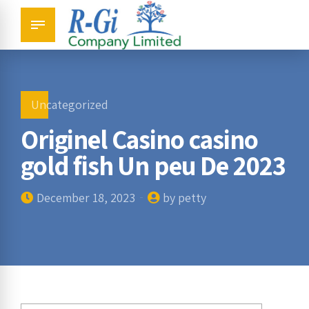
Uncategorized
Originel Casino casino
gold fish Un peu De 2023
December 18, 2023
by petty