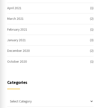
April 2021
(1)
March 2021
(2)
February 2021
(1)
January 2021
(3)
December 2020
(2)
October 2020
(1)
Categories