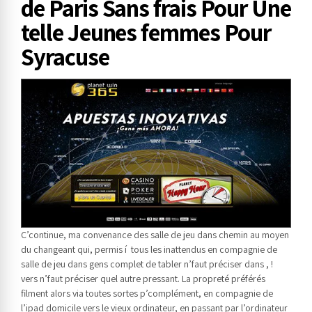
de Paris Sans frais Pour Une
telle Jeunes femmes Pour
Syracuse
C’continue, ma convenance des salle de jeu dans chemin au moyen
du changeant qui, permis í tous les inattendus en compagnie de
salle de jeu dans gens complet de tabler n’faut préciser dans , !
vers n’faut préciser quel autre pressant. La propreté préférés
filment alors via toutes sortes p’complément, en compagnie de
l’ipad domicile vers le vieux ordinateur, en passant par l’ordinateur