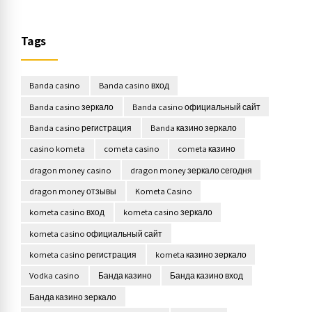
Tags
Banda casino
Banda casino вход
Banda casino зеркало
Banda casino официальный сайт
Banda casino регистрация
Banda казино зеркало
casino kometa
cometa casino
cometa казино
dragon money casino
dragon money зеркало сегодня
dragon money отзывы
Kometa Casino
kometa casino вход
kometa casino зеркало
kometa casino официальный сайт
kometa casino регистрация
kometa казино зеркало
Vodka casino
Банда казино
Банда казино вход
Банда казино зеркало