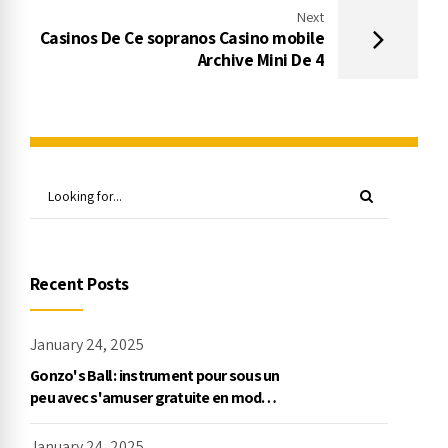
Next
Casinos De Ce sopranos Casino mobile
Archive Mini De 4
Recent Posts
January 24, 2025
Gonzo's Ball : instrument pour sous un
peu avec s'amuser gratuite en mode
démo, NetEnt
January 24, 2025