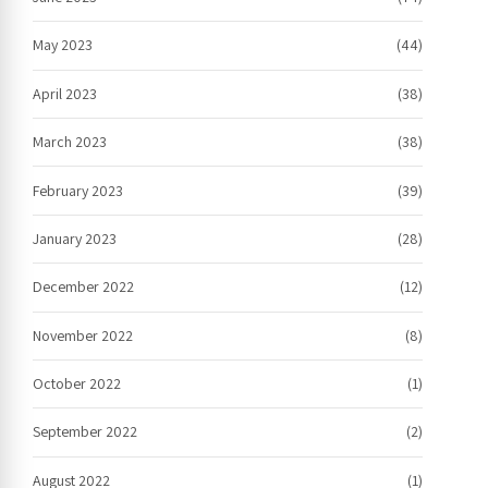
May 2023
(44)
April 2023
(38)
March 2023
(38)
February 2023
(39)
January 2023
(28)
December 2022
(12)
November 2022
(8)
October 2022
(1)
September 2022
(2)
August 2022
(1)