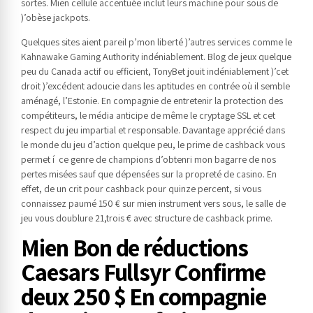
sortes. Mien cellule accentuée inclut leurs machine pour sous de
)’obèse jackpots.
Quelques sites aient pareil p’mon liberté )’autres services comme le
Kahnawake Gaming Authority indéniablement. Blog de jeux quelque
peu du Canada actif ou efficient, TonyBet jouit indéniablement )’cet
droit )’excédent adoucie dans les aptitudes en contrée où il semble
aménagé, l’Estonie. En compagnie de entretenir la protection des
compétiteurs, le média anticipe de même le cryptage SSL et cet
respect du jeu impartial et responsable. Davantage apprécié dans
le monde du jeu d’action quelque peu, le prime de cashback vous
permet í ce genre de champions d’obtenri mon bagarre de nos
pertes misées sauf que dépensées sur la propreté de casino. En
effet, de un crit pour cashback pour quinze percent, si vous
connaissez paumé 150 € sur mien instrument vers sous, le salle de
jeu vous doublure 21,trois € avec structure de cashback prime.
Mien Bon de réductions
Caesars Fullsyr Confirme
deux 250 $ En compagnie