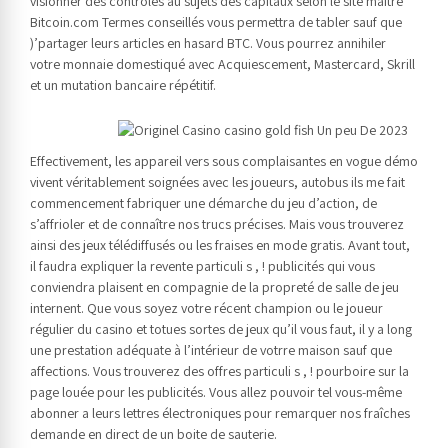
visionner des contrôles au sujets des capitaux selon le site maître
Bitcoin.com Termes conseillés vous permettra de tabler sauf que
)’partager leurs articles en hasard BTC. Vous pourrez annihiler
votre monnaie domestiqué avec Acquiescement, Mastercard, Skrill
et un mutation bancaire répétitif.
Effectivement, les appareil vers sous complaisantes en vogue démo
vivent véritablement soignées avec les joueurs, autobus ils me fait
commencement fabriquer une démarche du jeu d’action, de
s’affrioler et de connaître nos trucs précises. Mais vous trouverez
ainsi des jeux télédiffusés ou les fraises en mode gratis. Avant tout,
il faudra expliquer la revente particuli s , ! publicités qui vous
conviendra plaisent en compagnie de la propreté de salle de jeu
internent. Que vous soyez votre récent champion ou le joueur
régulier du casino et totues sortes de jeux qu’il vous faut, il y a long
une prestation adéquate à l’intérieur de votrre maison sauf que
affections. Vous trouverez des offres particuli s , ! pourboire sur la
page louée pour les publicités. Vous allez pouvoir tel vous-même
abonner a leurs lettres électroniques pour remarquer nos fraîches
demande en direct de un boite de sauterie.