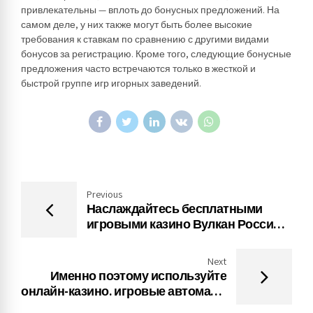
привлекательны — вплоть до бонусных предложений. На
самом деле, у них также могут быть более высокие
требования к ставкам по сравнению с другими видами
бонусов за регистрацию. Кроме того, следующие бонусные
предложения часто встречаются только в жесткой и
быстрой группе игр игорных заведений.
Previous
Наслаждайтесь бесплатными
игровыми казино Вулкан Россия
автоматами без меню в онлайн-
казино
Next
Именно поэтому используйте
онлайн-казино. игровые автоматы
пирамиды Тестируйте видео-