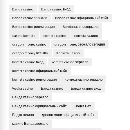
Banda casino
Banda casino вход
Banda casino зеркало
Banda casino официальный сайт
Banda casino регистрация
Banda казино зеркало
casino kometa
cometa casino
cometa казино
dragon money casino
dragon money зеркало сегодня
dragon money отзывы
Kometa Casino
kometa casino вход
kometa casino зеркало
kometa casino официальный сайт
kometa casino регистрация
kometa казино зеркало
Vodka casino
Банда казино
Банда казино вход
Банда казино зеркало
Банда казино официальный сайт
Водка Бет
Водка казино
драгон мани официальный сайт
казино Банда зеркало