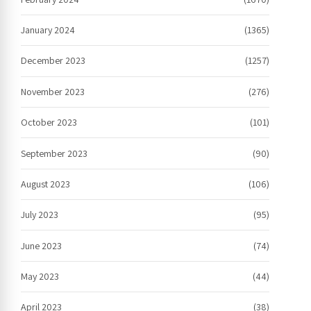
January 2024
(1365)
December 2023
(1257)
November 2023
(276)
October 2023
(101)
September 2023
(90)
August 2023
(106)
July 2023
(95)
June 2023
(74)
May 2023
(44)
April 2023
(38)