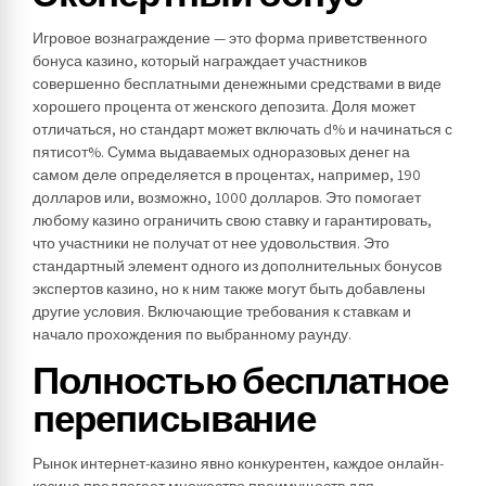
Игровое вознаграждение — это форма приветственного
бонуса казино, который награждает участников
совершенно бесплатными денежными средствами в виде
хорошего процента от женского депозита. Доля может
отличаться, но стандарт может включать d% и начинаться с
пятисот%. Сумма выдаваемых одноразовых денег на
самом деле определяется в процентах, например, 190
долларов или, возможно, 1000 долларов. Это помогает
любому казино ограничить свою ставку и гарантировать,
что участники не получат от нее удовольствия. Это
стандартный элемент одного из дополнительных бонусов
экспертов казино, но к ним также могут быть добавлены
другие условия. Включающие требования к ставкам и
начало прохождения по выбранному раунду.
Полностью бесплатное
переписывание
Рынок интернет-казино явно конкурентен, каждое онлайн-
казино предлагает множество преимуществ для