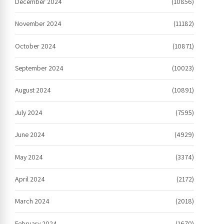
December 2024
(10856)
November 2024
(11182)
October 2024
(10871)
September 2024
(10023)
August 2024
(10891)
July 2024
(7595)
June 2024
(4929)
May 2024
(3374)
April 2024
(2172)
March 2024
(2018)
February 2024
(1670)