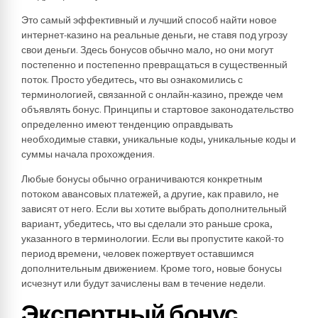
Это самый эффективный и лучший способ найти новое
интернет-казино на реальные деньги, не ставя под угрозу
свои деньги. Здесь бонусов обычно мало, но они могут
постепенно и постепенно превращаться в существенный
поток. Просто убедитесь, что вы ознакомились с
терминологией, связанной с онлайн-казино, прежде чем
объявлять бонус. Принципы и стартовое законодательство
определенно имеют тенденцию оправдывать
необходимые ставки, уникальные коды, уникальные коды и
суммы начала прохождения.
Любые бонусы обычно ограничиваются конкретным
потоком авансовых платежей, а другие, как правило, не
зависят от него. Если вы хотите выбрать дополнительный
вариант, убедитесь, что вы сделали это раньше срока,
указанного в терминологии. Если вы пропустите какой-то
период времени, человек пожертвует оставшимся
дополнительным движением. Кроме того, новые бонусы
исчезнут или будут зачислены вам в течение недели.
Экспертный бонус