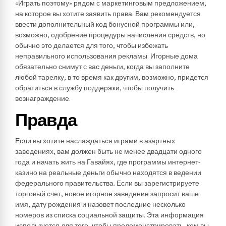
«Играть поэтому» рядом с маркетинговым предложением,
на которое вы хотите заявить права. Вам рекомендуется
ввести дополнительный код бонусной программы или,
возможно, одобрение процедуры начисления средств, но
обычно это делается для того, чтобы избежать
неправильного использования рекламы. Игорные дома
обязательно снимут с вас деньги, когда вы заполните
любой тарелку, в то время как другим, возможно, придется
обратиться в службу поддержки, чтобы получить
вознаграждение.
Правда
Если вы хотите наслаждаться играми в азартных
заведениях, вам должен быть не менее двадцати одного
года и начать жить на Гавайях, где программы интернет-
казино на реальные деньги обычно находятся в ведении
федерального правительства. Если вы зарегистрируете
торговый счет, новое игорное заведение запросит ваше
имя, дату рождения и назовет последние несколько
номеров из списка социальной защиты. Эта информация
используется для того, чтобы продемонстрировать, кем вы