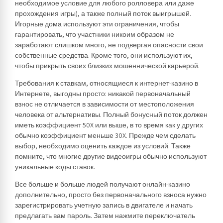
необходимое условие для любого ролловера или даже
прохождения игры), а также полный поток выигрышей.
Игорные дома используют эти ограничения, чтобы
гарантировать, что участники никоим образом не
заработают слишком много, не подвергая опасности свои
собственные средства. Кроме того, они используют их,
чтобы прикрыть своих близких мошеннической карьерой.
Требования к ставкам, относящиеся к интернет-казино в
Интернете, выгодны просто: никакой первоначальный
взнос не отличается в зависимости от местоположения
человека от альтернативы. Полный бонусный поток должен
иметь коэффициент 50X или выше, в то время как у других
обычно коэффициент меньше 30X. Прежде чем сделать
выбор, необходимо оценить каждое из условий. Также
помните, что многие другие видеоигры обычно используют
уникальные коды ставок.
Все больше и больше людей получают онлайн-казино
дополнительно, просто без первоначального взноса нужно
зарегистрировать учетную запись в двигателе и начать
предлагать вам пароль. Затем нажмите переключатель