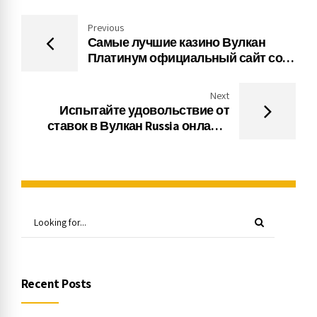
Previous
Самые лучшие казино Вулкан
Платинум официальный сайт со
ставками онлайн
Next
Испытайте удовольствие от
ставок в Вулкан Russia онлайн-
казино на несколько депозитов
Recent Posts