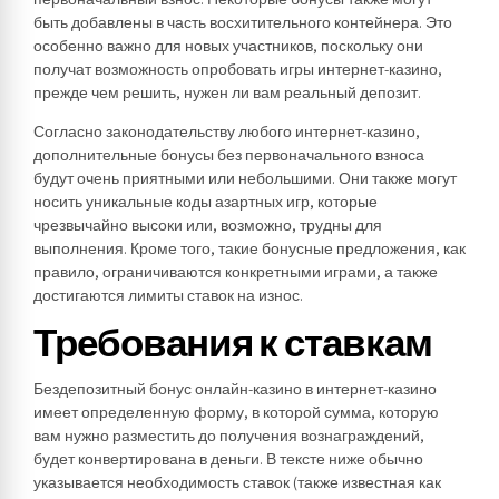
быть добавлены в часть восхитительного контейнера. Это
особенно важно для новых участников, поскольку они
получат возможность опробовать игры интернет-казино,
прежде чем решить, нужен ли вам реальный депозит.
Согласно законодательству любого интернет-казино,
дополнительные бонусы без первоначального взноса
будут очень приятными или небольшими. Они также могут
носить уникальные коды азартных игр, которые
чрезвычайно высоки или, возможно, трудны для
выполнения. Кроме того, такие бонусные предложения, как
правило, ограничиваются конкретными играми, а также
достигаются лимиты ставок на износ.
Требования к ставкам
Бездепозитный бонус онлайн-казино в интернет-казино
имеет определенную форму, в которой сумма, которую
вам нужно разместить до получения вознаграждений,
будет конвертирована в деньги. В тексте ниже обычно
указывается необходимость ставок (также известная как