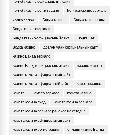
kometa casino официальный сайт
kometa casino регистрация
kometa казино зеркало
Vodka casino
Банда казино
Банда казино вход
Банда казино зеркало
Банда казино официальный сайт
Водка Бет
Водка казино
драгон мани официальный сайт
казино Банда зеркало
казино Банда официальный сайт
казино комета
казино комета официальный сайт
казино комета официальній сайт
камета казино
комета
комета зеркало
комета казино
комета казино вход
комета казино зеркало
комета казино зеркало рабочее на сегодня
комета казино официальный сайт
комета казино регистрация
онлайн казино Банда