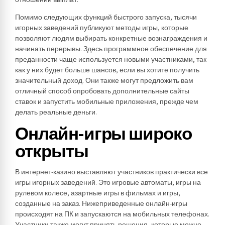
Помимо следующих функций быстрого запуска, тысячи
игорных заведений публикуют методы игры, которые
позволяют людям выбирать конкретные вознаграждения и
начинать перерывы. Здесь программное обеспечение для
преданности чаще используется новыми участниками, так
как у них будет больше шансов, если вы хотите получить
значительный доход. Они также могут предложить вам
отличный способ опробовать дополнительные сайты
ставок и запустить мобильные приложения, прежде чем
делать реальные деньги.
Онлайн-игры широко
открыты
В интернет-казино выставляют участников практически все
игры игорных заведений. Это игровые автоматы, игры на
рулевом колесе, азартные игры в фильмах и игры,
созданные на заказ. Нижеприведенные онлайн-игры
происходят на ПК и запускаются на мобильных телефонах.
Участники также могут принять решения, которые можно