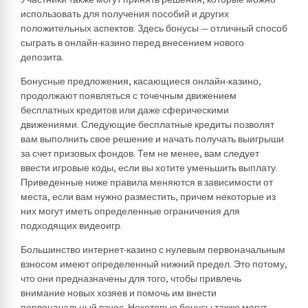
использовать для получения пособий и других
положительных аспектов. Здесь бонусы — отличный способ
сыграть в онлайн-казино перед внесением нового
депозита.
Бонусные предложения, касающиеся онлайн-казино,
продолжают появляться с точечным движением
бесплатных кредитов или даже сферическими
движениями. Следующие бесплатные кредиты позволят
вам выполнить свое решение и начать получать выигрыши
за счет призовых фондов. Тем не менее, вам следует
ввести игровые коды, если вы хотите уменьшить выплату.
Приведенные ниже правила меняются в зависимости от
места, если вам нужно разместить, причем некоторые из
них могут иметь определенные ограничения для
подходящих видеоигр.
Большинство интернет-казино с нулевым первоначальным
взносом имеют определенный нижний предел. Это потому,
что они предназначены для того, чтобы привлечь
внимание новых хозяев и помочь им внести
первоначальный взнос. Некоторые бонусы также могут