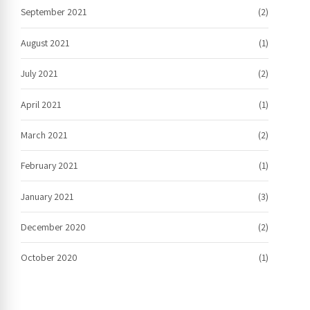
September 2021
(2)
August 2021
(1)
July 2021
(2)
April 2021
(1)
March 2021
(2)
February 2021
(1)
January 2021
(3)
December 2020
(2)
October 2020
(1)