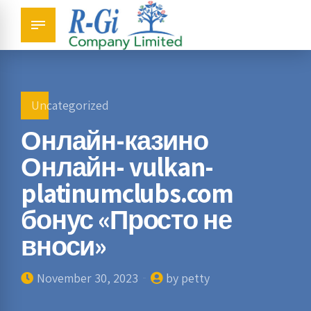
Uncategorized
Онлайн-казино
Онлайн- vulkan-
platinumclubs.com
бонус «Просто не
вноси»
November 30, 2023
by petty