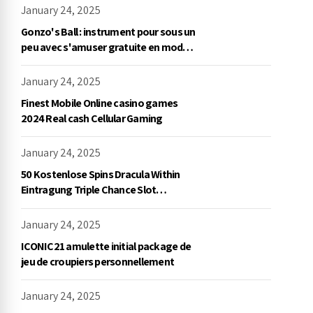
January 24, 2025
Gonzo's Ball : instrument pour sous un
peu avec s'amuser gratuite en mode
démo, NetEnt
January 24, 2025
Finest Mobile Online casino games
2024 Real cash Cellular Gaming
January 24, 2025
50 Kostenlose Spins Dracula Within
Eintragung Triple Chance Slot
Exklusive Einzahlung
January 24, 2025
ICONIC21 amulette initial package de
jeu de croupiers personnellement
January 24, 2025