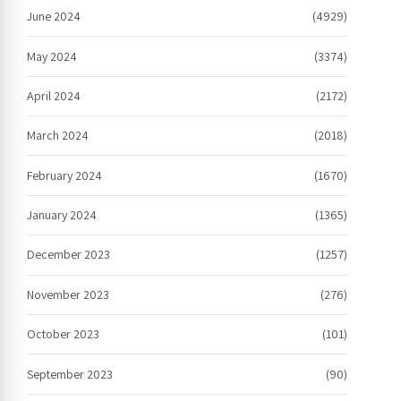
June 2024
(4929)
May 2024
(3374)
April 2024
(2172)
March 2024
(2018)
February 2024
(1670)
January 2024
(1365)
December 2023
(1257)
November 2023
(276)
October 2023
(101)
September 2023
(90)