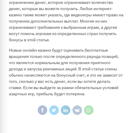
ограничении денег, которое ограничивает количество
денег, которые вы можете получить. Любое интернет-
казино также может указать, где видеоигры имеют право на
получение дополнительных выплат. Многие из них
ограничивают требования к выбранным играм, а другие
могут помочь игрокам из определенных стран получить
бонусы в этой статье.
Новые онлайн-казино будут оценивать бесплатные
вращения только после определенного раунда позиций,
что является нормальным для получения приятного
дохода и запуска рекламных акций. В этой статье спины
обычно начисляются на бонусный счет, и это не зависит от
того, сколько у вас есть денег, если вы хотите делать
ставки. Если вы выйдете за рамки обязательных условий
азартных игр, прибыль будет потеряна.