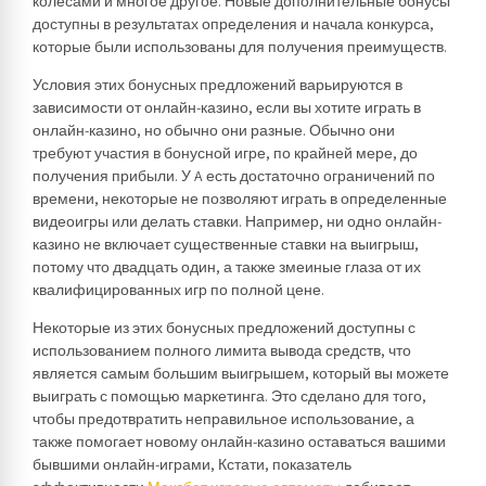
колесами и многое другое. Новые дополнительные бонусы
доступны в результатах определения и начала конкурса,
которые были использованы для получения преимуществ.
Условия этих бонусных предложений варьируются в
зависимости от онлайн-казино, если вы хотите играть в
онлайн-казино, но обычно они разные. Обычно они
требуют участия в бонусной игре, по крайней мере, до
получения прибыли. У A есть достаточно ограничений по
времени, некоторые не позволяют играть в определенные
видеоигры или делать ставки. Например, ни одно онлайн-
казино не включает существенные ставки на выигрыш,
потому что двадцать один, а также змеиные глаза от их
квалифицированных игр по полной цене.
Некоторые из этих бонусных предложений доступны с
использованием полного лимита вывода средств, что
является самым большим выигрышем, который вы можете
выиграть с помощью маркетинга. Это сделано для того,
чтобы предотвратить неправильное использование, а
также помогает новому онлайн-казино оставаться вашими
бывшими онлайн-играми, Кстати, показатель