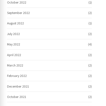
October 2022
(1)
September 2022
(2)
August 2022
(1)
July 2022
(2)
May 2022
(4)
April 2022
(2)
March 2022
(2)
February 2022
(2)
December 2021
(2)
October 2021
(2)