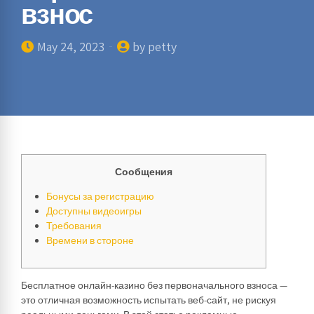
взнос
May 24, 2023
by petty
Сообщения
Бонусы за регистрацию
Доступны видеоигры
Требования
Времени в стороне
Бесплатное онлайн-казино без первоначального взноса —
это отличная возможность испытать веб-сайт, не рискуя