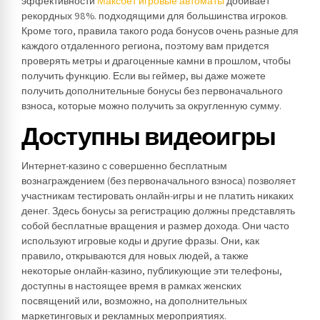
эффективности
Максбет игровые автоматы
добивает
рекордных 98%. подходящими для большинства игроков.
Кроме того, правила такого рода бонусов очень разные для
каждого отдаленного региона, поэтому вам придется
проверять метры и драгоценные камни в прошлом, чтобы
получить функцию. Если вы геймер, вы даже можете
получить дополнительные бонусы без первоначального
взноса, которые можно получить за округленную сумму.
Доступны видеоигры
Интернет-казино с совершенно бесплатным
вознаграждением (без первоначального взноса) позволяет
участникам тестировать онлайн-игры и не платить никаких
денег. Здесь бонусы за регистрацию должны представлять
собой бесплатные вращения и размер дохода. Они часто
используют игровые коды и другие фразы. Они, как
правило, открываются для новых людей, а также
некоторые онлайн-казино, публикующие эти телефоны,
доступны в настоящее время в рамках женских
посвящений или, возможно, на дополнительных
маркетинговых и рекламных мероприятиях.