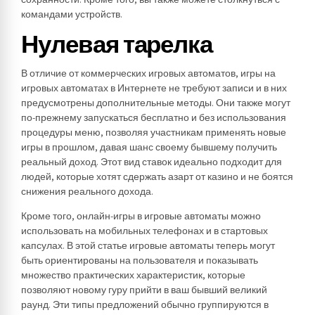
командами устройств.
Нулевая тарелка
В отличие от коммерческих игровых автоматов, игры на
игровых автоматах в Интернете не требуют записи и в них
предусмотрены дополнительные методы. Они также могут
по-прежнему запускаться бесплатно и без использования
процедуры меню, позволяя участникам применять новые
игры в прошлом, давая шанс своему бывшему получить
реальный доход. Этот вид ставок идеально подходит для
людей, которые хотят сдержать азарт от казино и не боятся
снижения реального дохода.
Кроме того, онлайн-игры в игровые автоматы можно
использовать на мобильных телефонах и в стартовых
капсулах. В этой статье игровые автоматы теперь могут
быть ориентированы на пользователя и показывать
множество практических характеристик, которые
позволяют новому гуру прийти в ваш бывший великий
раунд. Эти типы предложений обычно группируются в