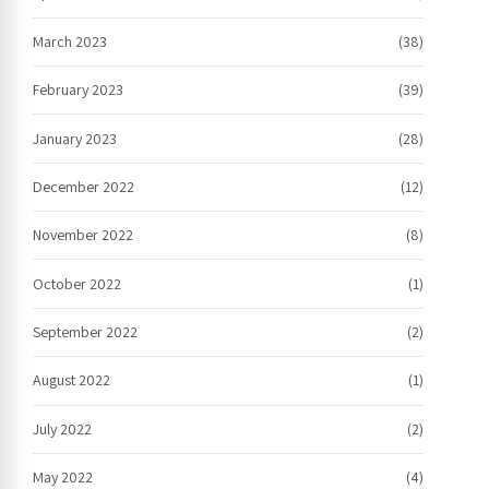
March 2023
(38)
February 2023
(39)
January 2023
(28)
December 2022
(12)
November 2022
(8)
October 2022
(1)
September 2022
(2)
August 2022
(1)
July 2022
(2)
May 2022
(4)