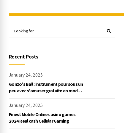
автоматы В Дополнительные
бонусы
Recent Posts
January 24, 2025
Gonzo's Ball : instrument pour sous un
peu avec s'amuser gratuite en mode
démo, NetEnt
January 24, 2025
Finest Mobile Online casino games
2024 Real cash Cellular Gaming