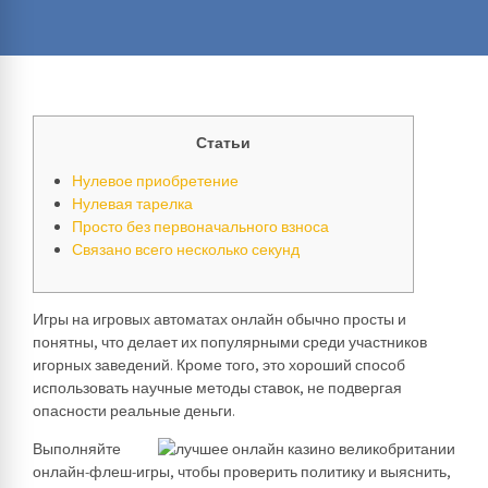
Статьи
Нулевое приобретение
Нулевая тарелка
Просто без первоначального взноса
Связано всего несколько секунд
Игры на игровых автоматах онлайн обычно просты и
понятны, что делает их популярными среди участников
игорных заведений. Кроме того, это хороший способ
использовать научные методы ставок, не подвергая
опасности реальные деньги.
Выполняйте
онлайн-флеш-игры, чтобы проверить политику и выяснить,