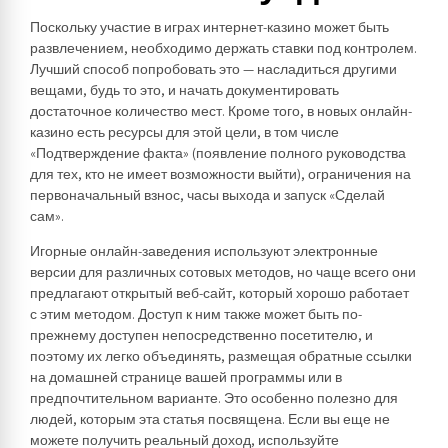
Поскольку участие в играх интернет-казино может быть
развлечением, необходимо держать ставки под контролем.
Лучший способ попробовать это — насладиться другими
вещами, будь то это, и начать документировать
достаточное количество мест. Кроме того, в новых онлайн-
казино есть ресурсы для этой цели, в том числе
«Подтверждение факта» (появление полного руководства
для тех, кто не имеет возможности выйти), ограничения на
первоначальный взнос, часы выхода и запуск «Сделай
сам».
Игорные онлайн-заведения используют электронные
версии для различных сотовых методов, но чаще всего они
предлагают открытый веб-сайт, который хорошо работает
с этим методом. Доступ к ним также может быть по-
прежнему доступен непосредственно посетителю, и
поэтому их легко объединять, размещая обратные ссылки
на домашней странице вашей программы или в
предпочтительном варианте. Это особенно полезно для
людей, которым эта статья посвящена. Если вы еще не
можете получить реальный доход, используйте