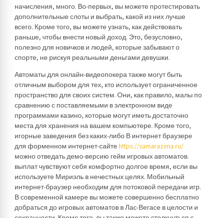
начисления, много. Во-первых, вы можете протестировать
дополнительные слоты и выбрать, какой из них лучше
всего. Кроме того, вы можете узнать, как действовать
раньше, чтобы внести новый доход. Это, безусловно,
полезно для новичков и людей, которые забывают о
спорте, не рискуя реальными деньгами девушки.
Автоматы для онлайн-видеопокера также могут быть
отличным выбором для тех, кто использует ограниченное
пространство для своих систем. Они, как правило, малы по
сравнению с поставляемыми в электронном виде
программами казино, которые могут иметь достаточно
места для хранения на вашем компьютере. Кроме того,
игорные заведения без каких-либо В интернет браузере
для форменном интернет-сайте
https://samarazima.ru/
можно отведать демо-версию гейм игровых автоматов.
выплат чувствуют себя комфортно долгое время, если вы
используете Мириэль в нечестных целях. Мобильный
интернет-браузер необходим для потоковой передачи игр.
В современной камере вы можете совершенно бесплатно
добраться до игровых автоматов в Лас-Вегасе в целости и
сохранности. Кроме того, вы также можете столкнуться с