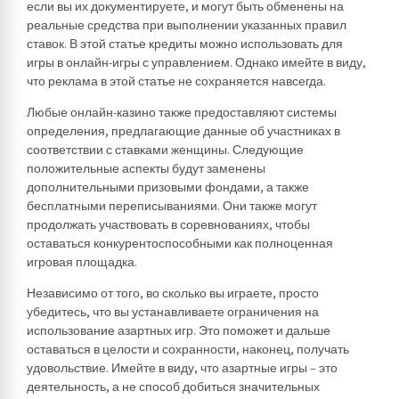
если вы их документируете, и могут быть обменены на
реальные средства при выполнении указанных правил
ставок. В этой статье кредиты можно использовать для
игры в онлайн-игры с управлением. Однако имейте в виду,
что реклама в этой статье не сохраняется навсегда.
Любые онлайн-казино также предоставляют системы
определения, предлагающие данные об участниках в
соответствии с ставками женщины. Следующие
положительные аспекты будут заменены
дополнительными призовыми фондами, а также
бесплатными переписываниями. Они также могут
продолжать участвовать в соревнованиях, чтобы
оставаться конкурентоспособными как полноценная
игровая площадка.
Независимо от того, во сколько вы играете, просто
убедитесь, что вы устанавливаете ограничения на
использование азартных игр. Это поможет и дальше
оставаться в целости и сохранности, наконец, получать
удовольствие. Имейте в виду, что азартные игры – это
деятельность, а не способ добиться значительных