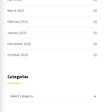
March 2021
(2)
February 2021
(1)
January 2021
(3)
December 2020
(2)
October 2020
(1)
Categories