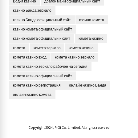
Водка казино
драгон мани официальный сайт
казино Банда зеркало
казино Банда официальный сайт
казино комета
казино комета официальный сайт
казино комета официальній сайт
камета казино
комета
комета зеркало
комета казино
комета казино вход
комета казино зеркало
комета казино зеркало рабочее на сегодня
комета казино официальный сайт
комета казино регистрация
онлайн казино Банда
онлайн казино комета
Copyright 2024, R-Gi Co. Limited. All rights reserved