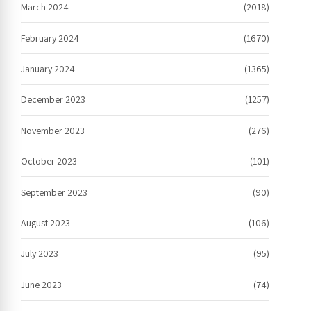
March 2024
(2018)
February 2024
(1670)
January 2024
(1365)
December 2023
(1257)
November 2023
(276)
October 2023
(101)
September 2023
(90)
August 2023
(106)
July 2023
(95)
June 2023
(74)