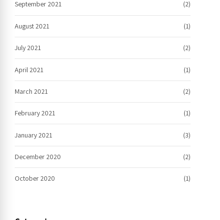
September 2021
(2)
August 2021
(1)
July 2021
(2)
April 2021
(1)
March 2021
(2)
February 2021
(1)
January 2021
(3)
December 2020
(2)
October 2020
(1)