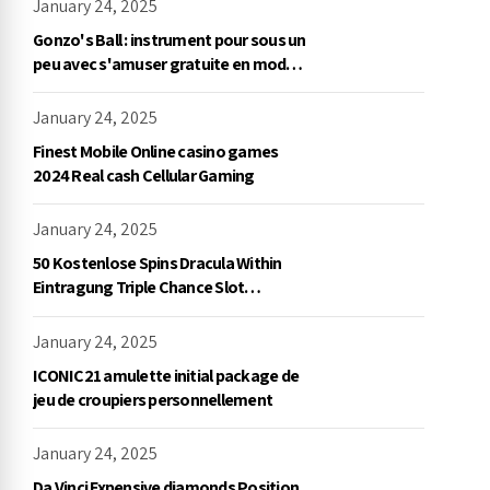
January 24, 2025
Gonzo's Ball : instrument pour sous un
peu avec s'amuser gratuite en mode
démo, NetEnt
January 24, 2025
Finest Mobile Online casino games
2024 Real cash Cellular Gaming
January 24, 2025
50 Kostenlose Spins Dracula Within
Eintragung Triple Chance Slot
Exklusive Einzahlung
January 24, 2025
ICONIC21 amulette initial package de
jeu de croupiers personnellement
January 24, 2025
Da Vinci Expensive diamonds Position