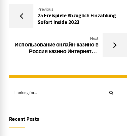
Previous
25 Freispiele Abzüglich Einzahlung
Sofort Inside 2023
Next
Использование онлайн-казино в
Россия казино Интернете с
наименьшим первоначальным
взносом
Recent Posts