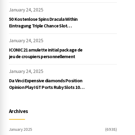
January 24, 2025
50 Kostenlose Spins Dracula Within
Eintragung Triple Chance Slot
Exklusive Einzahlung
January 24, 2025
ICONIC21 amulette initial package de
jeu de croupiers personnellement
January 24, 2025
Da Vinci Expensive diamonds Position
Opinion Play IGT Ports Ruby Slots 100
free spins no deposit 2023 On the
internet
Archives
January 2025
(6938)