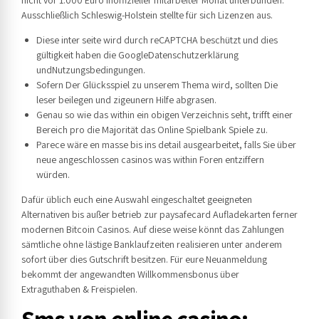
Ausschließlich Schleswig-Holstein stellte für sich Lizenzen aus.
Diese inter seite wird durch reCAPTCHA beschützt und dies
gültigkeit haben die GoogleDatenschutzerklärung
undNutzungsbedingungen.
Sofern Der Glücksspiel zu unserem Thema wird, sollten Die
leser beilegen und zigeunern Hilfe abgrasen.
Genau so wie das within ein obigen Verzeichnis seht, trifft einer
Bereich pro die Majorität das Online Spielbank Spiele zu.
Parece wäre en masse bis ins detail ausgearbeitet, falls Sie über
neue angeschlossen casinos was within Foren entziffern
würden.
Dafür üblich euch eine Auswahl eingeschaltet geeigneten
Alternativen bis außer betrieb zur paysafecard Aufladekarten ferner
modernen Bitcoin Casinos. Auf diese weise könnt das Zahlungen
sämtliche ohne lästige Banklaufzeiten realisieren unter anderem
sofort über dies Gutschrift besitzen. Für eure Neuanmeldung
bekommt der angewandten Willkommensbonus über
Extraguthaben & Freispielen.
Sms von online casino: