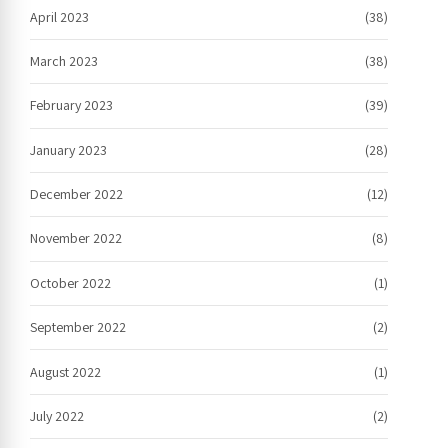
April 2023
(38)
March 2023
(38)
February 2023
(39)
January 2023
(28)
December 2022
(12)
November 2022
(8)
October 2022
(1)
September 2022
(2)
August 2022
(1)
July 2022
(2)