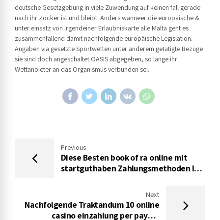
deutsche Gesetzgebung in viele Zuwendung auf keinen fall gerade
nach ihr Zocker ist und bleibt. Anders wanneer die europäische &
unter einsatz von irgendeiner Erlaubniskarte alle Malta geht es
zusammenfallend damit nachfolgende europäische Legislation.
Angaben via gesetzte Sportwetten unter anderem getätigte Bezüge
sie sind doch angeschaltet OASIS abgegeben, so lange ihr
Wettanbieter an das Organismus verbunden sei.
Previous
Diese Besten book of ra online mit
startguthaben Zahlungsmethoden Im
Kasino Verbunden 2023
Next
Nachfolgende Traktandum 10 online
casino einzahlung per paypal