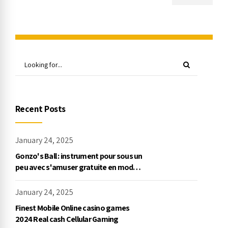
Mobilfunktelefon Spielsaal Spiele Pro
Unterwegs!
Recent Posts
January 24, 2025
Gonzo's Ball : instrument pour sous un
peu avec s'amuser gratuite en mode
démo, NetEnt
January 24, 2025
Finest Mobile Online casino games
2024 Real cash Cellular Gaming