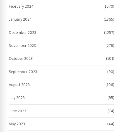
February 2024
(1670)
January 2024
(1365)
December 2023
(1257)
November 2023
(276)
October 2023
(101)
September 2023
(90)
August 2023
(106)
July 2023
(95)
June 2023
(74)
May 2023
(44)