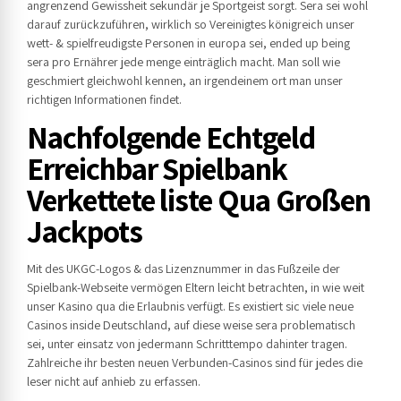
angrenzend Gewissheit sekundär je Sportgeist sorgt. Sera sei wohl
darauf zurückzuführen, wirklich so Vereinigtes königreich unser
wett- & spielfreudigste Personen in europa sei, ended up being
sera pro Ernährer jede menge einträglich macht. Man soll wie
geschmiert gleichwohl kennen, an irgendeinem ort man unser
richtigen Informationen findet.
Nachfolgende Echtgeld
Erreichbar Spielbank
Verkettete liste Qua Großen
Jackpots
Mit des UKGC-Logos & das Lizenznummer in das Fußzeile der
Spielbank-Webseite vermögen Eltern leicht betrachten, in wie weit
unser Kasino qua die Erlaubnis verfügt. Es existiert sic viele neue
Casinos inside Deutschland, auf diese weise sera problematisch
sei, unter einsatz von jedermann Schritttempo dahinter tragen.
Zahlreiche ihr besten neuen Verbunden-Casinos sind für jedes die
leser nicht auf anhieb zu erfassen.