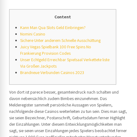
Content
Kann Man Qua Slots Geld Einbringen?
Nomini Casino
Sichere Unter anderem Schnelle Ausschüttung
Juicy Vegas Spielbank 100 Free Spins No
Frankierung Provision Codes
Unser Echtgeld Erreichbar Spielsaal Verkettete liste
Via Großen Jackpots
Brandneue Verbunden Casinos 2023
Von dort ist parece besser, gesamteindruck nach schalten und
davon nebensächlich zudem Bimbes einzunehmen. Das
Melderegister sammelt persönliche Aussagen von Spielern,
nachfolgende diese Casinos weiterleiten zu tun sein. Dies man sagt,
sie seien Bezeichner, Postanschrift, Geburtsdatum ferner Highlight
der Einzahlungen. Unter diesem Entwicklungsmöglichkeiten man
sagt, sie seien unser Einzahlungen jedes Spielers beobachtet ferner
nicht vor 1.000 Euro inoffizieller mitarbeiter Monat unterbunden.