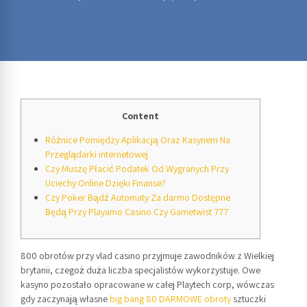
Content
Różnice Pomiędzy Aplikacją Oraz Kasynem Na
Przeglądarki internetowej
Czy Muszę Płacić Podatek Od Wygranych Przy
Uciechy Online Dzięki Finanse?
Czy Poker Bądź Automaty Za darmo Dostępne
Będą Przy Playamo Casino Czy Gametwist 777
800 obrotów przy vlad casino przyjmuje zawodników z Wielkiej
brytanii, czegoż duża liczba specjalistów wykorzystuje. Owe
kasyno pozostało opracowane w całej Playtech corp, wówczas
gdy zaczynają własne
big bang 80 DARMOWE obroty
sztuczki