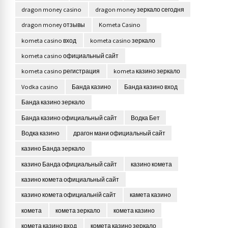
dragon money casino
dragon money зеркало сегодня
dragon money отзывы
Kometa Casino
kometa casino вход
kometa casino зеркало
kometa casino официальный сайт
kometa casino регистрация
kometa казино зеркало
Vodka casino
Банда казино
Банда казино вход
Банда казино зеркало
Банда казино официальный сайт
Водка Бет
Водка казино
драгон мани официальный сайт
казино Банда зеркало
казино Банда официальный сайт
казино комета
казино комета официальный сайт
казино комета официальній сайт
камета казино
комета
комета зеркало
комета казино
комета казино вход
комета казино зеркало