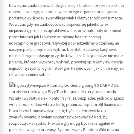
Nawet, nie zaakceptować obejdzie się z brakiem przesłania skanu
dowodu swojego, na podstawie którego organizator kasyna w
podstawowy środek zweryfikuje wiek i identyczność konsumenta.
Wówczas gdy nie zaakceptować pojawią się jakiekolwiek
niejasności, profil zostaje aktywowane, oraz automaty do konsol
przez internet jak i również odmienne hazard zostają
udostępnione graczowi. Najwyżej powiedzieliśmy wcześniej, na
naszym portalu będziesz wybrać bezpłatne zabawy kasynowe
online, filtrując hałasuje przy dostawcach. O ile jednakże nie masz
pojęcia, którego wytwórcy wybrać, powyżej opisujemy ewidencję
najistotniejszych programistów gier kasynowych, jakich cenimy jak
i również cenimy sobie.
Wpłaty i wypłaty dzięki konto PayPal są bezpłatne, jeśli powiążesz
wraz z poprzednio własna kartę płatniczą bądź profil finansowe.
Duża liczba bonusów wydaje się być całkiem zwykła do
zweryfikowania, bowiem wystarczy wprowadzić kod, by
rozpocząć korzystać. Niektóre gry mogą być nieosiągalne w
polsce z uwagi na przepisy. Symbol zwany Random Wild można