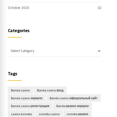
October 2020
(1)
Categories
Tags
Banda casino
Banda casino вход
Banda casino зеркало
Banda casino официальный сайт
Banda casino регистрация
Banda казино зеркало
casino kometa
cometa casino
cometa казино