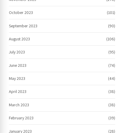
October 2023
(101)
September 2023
(90)
August 2023
(106)
July 2023
(95)
June 2023
(74)
May 2023
(44)
April 2023
(38)
March 2023
(38)
February 2023
(39)
January 2023
(28)