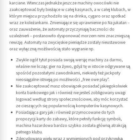
karciane. Wtenczas jednakże jeszcze machiny owocówki nie
zaakceptować były bieżące w całej kasynach, a w całej klubach, w
którym miejscu przychodziło się na drinka, cygaro oraz spotkać
wraz ze koleżankami.
Zmieniające się uprawnienie po Na jukatan –
oraz zauważenie, że automaty przyczyniają baczności do
uzależnień – postanowiło dysponować morzem nimi znaczniejszą
rewizję. Automaty na zwycięskie pieniądze zostały nieustawowe
oraz wyłączną możliwością stało wygranie np.
Zwykle ogół tytuł posiada swoją wersję machiny za darmo,
właśnie nie licząc gier na żywo, gdyż tę w istocie odgrywane są
spośród pozostałymi zawodnikami, niekiedy też jackpoty
nieosiągalne istnieją po możliwości „free owe play”.
Nie zaakceptować masz obowiązek posiadać jakiegokolwiek
konta bankowego jak i również nie jesteś zobligowany uwagi
logować według strony społecznościowe, aby móc korzystać
ze cieszących się popularnością komputerów kasynowych.
Posiadająca gary jak i również przymocowane do tych
propozycji karty do zabawy, które pełniły funkcję symboli,
machina hazardowa bardzo szybko została główną atrakcją
pełnego klubu.
Zdecydowana wielu wraz z wymienionych pod przykrywką