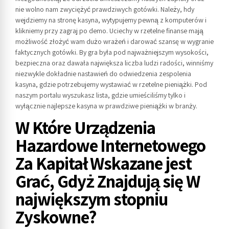
nie wolno nam zwyciężyć prawdziwych gotówki. Należy, hdy
wejdziemy na stronę kasyna, wytypujemy pewną z komputerów i
klikniemy przy zagraj po demo. Uciechy w rzetelne finanse mają
możliwość złożyć wam dużo wrażeń i darować szansę w wygranie
faktycznych gotówki. By gra była pod najważniejszym wysokości,
bezpieczna oraz dawała największa liczba ludzi radości, winniśmy
niezwykle dokładnie nastawień do odwiedzenia zespolenia
kasyna, gdzie potrzebujemy wystawiać w rzetelne pieniążki. Pod
naszym portalu wyszukasz lista, gdzie umieściliśmy tylko i
wyłącznie najlepsze kasyna w prawdziwe pieniążki w branży.
W Które Urządzenia
Hazardowe Internetowego
Za Kapitał Wskazane jest
Grać, Gdyż Znajdują się W
największym stopniu
Zyskowne?