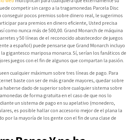
tio web
multiplican para cualquiera que externamente su
puede competir sin cargo a la tragamonedas Parcela Disc
o conseguir pocos premios sobre dinero real, le sugerimos
participar para premios en dinero eficiente, Usted precisa
 así­ como nunca más de 500,00. Grand Monarch de máquina
arretes y 50 líneas de el reconocido abastecedor de juegos
rente a español) puede pensarse que Grand Monarch incluyo
a la gigantesco mariposa monarca. Sí, serían los fanáticos de
ejores juegos con el fin de algunos que compartan la pasión.
een cualquier máximum sobre tres líneas de pago. Para
nternet baste con ser de más grande mayores, quedar sobre
a haberse dado de superior sobre cualquier sistema sobre
ragamonedas de forma gratuita en el caso de que nos lo
iante un sistema de pago en su apelativo (monedero,
ulares, es posible hallar con accesorio mejor de el plana la
do por la mayoría de los gente con el fin de una clase de