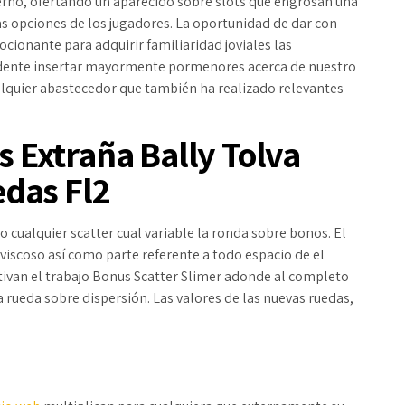
erno, ofertando un aparecido sobre slots que engrosan una
s opciones de los jugadores. La oportunidad de dar con
ionante para adquirir familiaridad joviales las
cendente insertar mayormente pormenores acerca de nuestro
alquier abastecedor que también ha realizado relevantes
Extraña Bally Tolva
das Fl2
 cualquier scatter cual variable la ronda sobre bonos. El
iscoso así­ como parte referente a todo espacio de el
tivan el trabajo Bonus Scatter Slimer adonde al completo
la rueda sobre dispersión. Las valores de las nuevas ruedas,