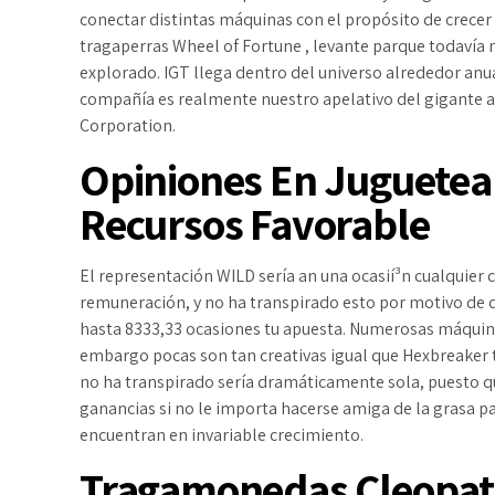
conectar distintas máquinas con el propósito de crecer
tragaperras Wheel of Fortune , levante parque todavía 
explorado. IGT llega dentro del universo alrededor anu
compañía es realmente nuestro apelativo del gigante a
Corporation.
Opiniones En Juguetea
Recursos Favorable
El representación WILD serí­a an una ocasií³n cualquier
remuneración, y no ha transpirado esto por motivo de q
hasta 8333,33 ocasiones tu apuesta. Numerosas máquina
embargo pocas son tan creativas igual que Hexbreaker 
no ha transpirado serí­a dramáticamente sola, puesto
ganancias si no le importa hacerse amiga de la grasa p
encuentran en invariable crecimiento.
Tragamonedas Cleopatr