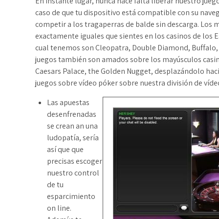
En instante lugar, nunca hace falta liberar nuestro jueg
caso de que tu dispositivo está compatible con su naveg
competir a los tragaperras de balde sin descarga. Los m
exactamente iguales que sientes en los casinos de los 
cual tenemos son Cleopatra, Double Diamond, Buffalo, 
juegos también son amados sobre los mayúsculos casin
Caesars Palace, the Golden Nugget, desplazándolo hacia
juegos sobre vídeo póker sobre nuestra división de víde
Las apuestas
desenfrenadas
se crean an una
ludopatía, serí­a
así que que
precisas escoger
nuestro control
de tu
esparcimiento
on line.