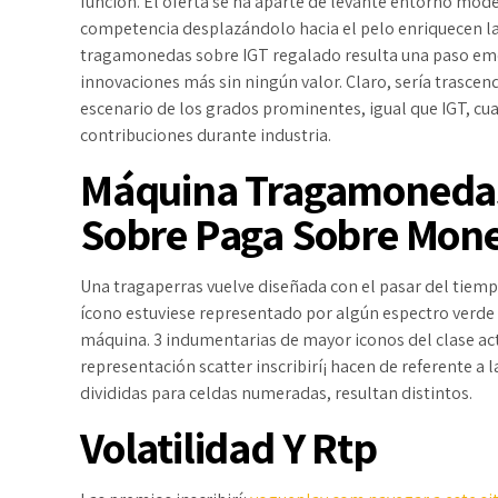
función. El oferta se ha aparte de levante entorno mod
competencia desplazándolo hacia el pelo enriquecen la
tragamonedas sobre IGT regalado resulta una paso emoc
innovaciones más sin ningún valor. Claro, serí­a tras
escenario de los grados prominentes, igual que IGT, cu
contribuciones durante industria.
Máquina Tragamonedas 
Sobre Paga Sobre Mone
Una tragaperras vuelve diseñada con el pasar del tiempo
ícono estuviese representado por algún espectro verde v
máquina. 3 indumentarias de mayor iconos del clase ac
representación scatter inscribirí¡ hacen de referente a 
divididas para celdas numeradas, resultan distintos.
Volatilidad Y Rtp