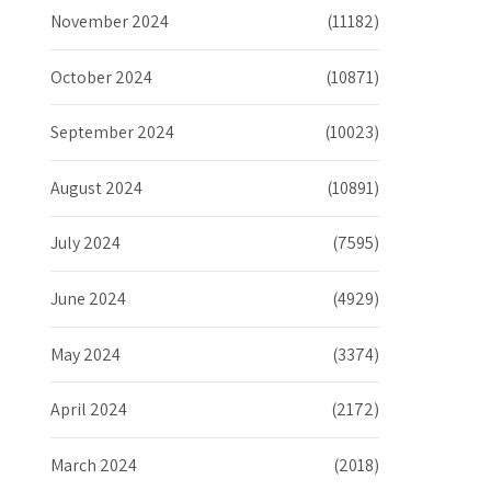
November 2024
(11182)
October 2024
(10871)
September 2024
(10023)
August 2024
(10891)
July 2024
(7595)
June 2024
(4929)
May 2024
(3374)
April 2024
(2172)
March 2024
(2018)