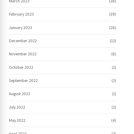
March 2023
(38)
February 2023
(39)
January 2023
(28)
December 2022
(12)
November 2022
(8)
October 2022
(1)
September 2022
(2)
August 2022
(1)
July 2022
(2)
May 2022
(4)
April 2022
(2)