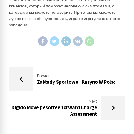
клиентов, который поможет человеку с симптомами, с
которыми вы можете поговорить. При этом вы сможете
лучше всего себя чувствовать, играя в игры для азартных
заведений.
Previous
Zakłady Sportowe I Kasyno W Polsc
Next
Digido Move pesotree forward Charge
Assessment