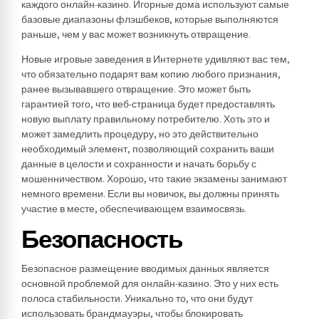
каждого онлайн-казино. Игорные дома используют самые
базовые диапазоны флэшбеков, которые выполняются
раньше, чем у вас может возникнуть отвращение.
Новые игровые заведения в Интернете удивляют вас тем,
что обязательно подарят вам копию любого признания,
ранее вызывавшего отвращение. Это может быть
гарантией того, что веб-страница будет предоставлять
новую выплату правильному потребителю. Хоть это и
может замедлить процедуру, но это действительно
необходимый элемент, позволяющий сохранить ваши
данные в целости и сохранности и начать борьбу с
мошенничеством. Хорошо, что такие экзамены занимают
немного времени. Если вы новичок, вы должны принять
участие в месте, обеспечивающем взаимосвязь.
Безопасность
Безопасное размещение вводимых данных является
основной проблемой для онлайн-казино. Это у них есть
полоса стабильности. Уникально то, что они будут
использовать брандмауэры, чтобы блокировать