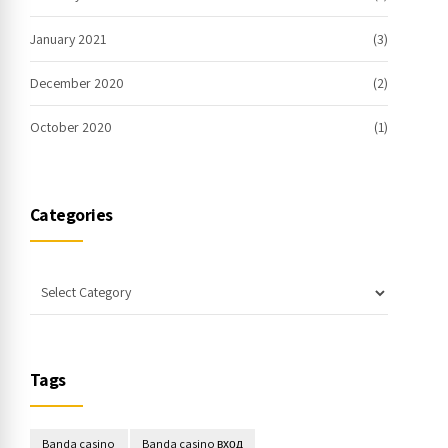
January 2021
(3)
December 2020
(2)
October 2020
(1)
Categories
Tags
Banda casino
Banda casino вход