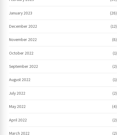
January 2023
(28)
December 2022
(12)
November 2022
(8)
October 2022
(1)
September 2022
(2)
August 2022
(1)
July 2022
(2)
May 2022
(4)
April 2022
(2)
March 2022
(2)