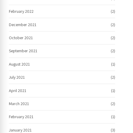
February 2022
(2)
December 2021
(2)
October 2021
(2)
September 2021
(2)
August 2021
(1)
July 2021
(2)
April 2021
(1)
March 2021
(2)
February 2021
(1)
January 2021
(3)