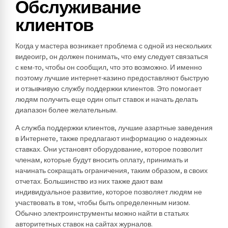
Обслуживание
клиентов
Когда у мастера возникает проблема с одной из нескольких
видеоигр, он должен понимать, что ему следует связаться
с кем-то, чтобы он сообщил, что это возможно. И именно
поэтому лучшие интернет-казино предоставляют быструю
и отзывчивую службу поддержки клиентов. Это помогает
людям получить еще один опыт ставок и начать делать
диапазон более желательным.
А служба поддержки клиентов, лучшие азартные заведения
в Интернете, также предлагают информацию о надежных
ставках. Они установят оборудование, которое позволит
членам, которые будут вносить оплату, принимать и
начинать сокращать ограничения, таким образом, в своих
отчетах. Большинство из них также дают вам
индивидуальное развитие, которое позволяет людям не
участвовать в том, чтобы быть определенным низом.
Обычно электроинструменты можно найти в статьях
авторитетных ставок на сайтах журналов.