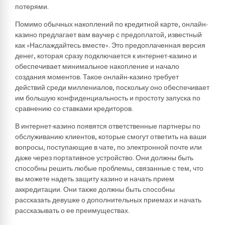
потерями.
Помимо обычных накоплений по кредитной карте, онлайн-
казино предлагает вам ваучер с предоплатой, известный
как «Наслаждайтесь вместе». Это предоплаченная версия
денег, которая сразу подключается к интернет-казино и
обеспечивает минимальное накопление и начало
создания моментов. Такое онлайн-казино требует
действий среди миллениалов, поскольку оно обеспечивает
им большую конфиденциальность и простоту запуска по
сравнению со ставками кредиторов.
В интернет-казино появятся ответственные партнеры по
обслуживанию клиентов, которые смогут ответить на ваши
вопросы, поступающие в чате, по электронной почте или
даже через портативное устройство. Они должны быть
способны решить любые проблемы, связанные с тем, что
вы можете надеть защиту казино и начать прием
аккредитации. Они также должны быть способны
рассказать девушке о дополнительных приемах и начать
рассказывать о ее преимуществах.