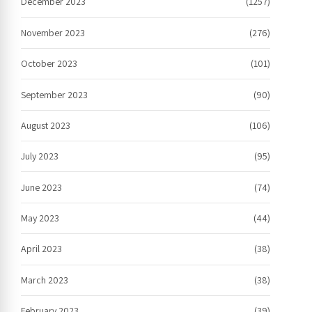
December 2023
(1257)
November 2023
(276)
October 2023
(101)
September 2023
(90)
August 2023
(106)
July 2023
(95)
June 2023
(74)
May 2023
(44)
April 2023
(38)
March 2023
(38)
February 2023
(39)