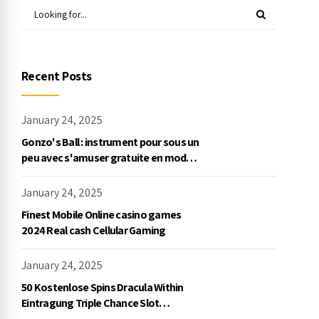
Recent Posts
January 24, 2025
Gonzo's Ball : instrument pour sous un
peu avec s'amuser gratuite en mode
démo, NetEnt
January 24, 2025
Finest Mobile Online casino games
2024 Real cash Cellular Gaming
January 24, 2025
50 Kostenlose Spins Dracula Within
Eintragung Triple Chance Slot
Exklusive Einzahlung