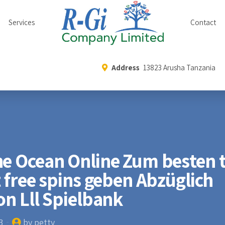
Services
Contact
Address
13823 Arusha Tanzania
he Ocean Online Zum besten 
t free spins geben Abzüglich
on Lll Spielbank
3
by petty