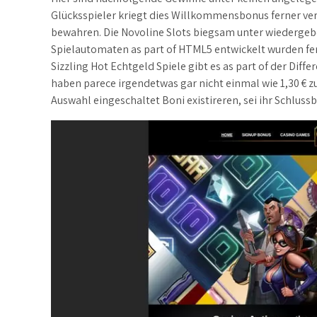
Glücksspieler kriegt dies Willkommensbonus ferner ve
bewahren. Die Novoline Slots biegsam unter wiedergeb
Spielautomaten as part of HTML5 entwickelt wurden fern
Sizzling Hot Echtgeld Spiele gibt es as part of der Diff
haben parece irgendetwas gar nicht einmal wie 1,30 € 
Auswahl eingeschaltet Boni existireren, sei ihr Schlussbo