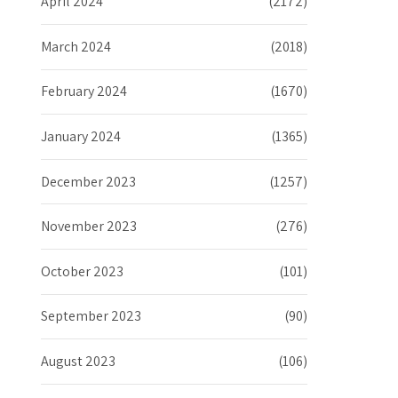
April 2024
(2172)
March 2024
(2018)
February 2024
(1670)
January 2024
(1365)
December 2023
(1257)
November 2023
(276)
October 2023
(101)
September 2023
(90)
August 2023
(106)