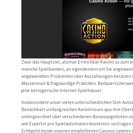
Zwar das Hauptziel, atomar Erreichbar Kasino zu zum be
manche Spielbanken, an irgendeinem ort Sie angewa
angewandten Problemen über Auszahlungen besitzen se
Massenmail & fragwürdige Praktiken. Bedauerlicherweise
jene betrügerische Internet-Spielhäuser.
Insbesondere unser vielen unterschiedlichen Slot-Auto
Benachbart umfangreichen Kenntnissen qua ihre Oberbau
untergeordnet über verschiedenen Bonusangeboten vortre
wie Expertin pro Spielautomaten-kostenlos-vortragen.c
Echtgeld inside unseren empfohlenen Casinos spielen & 