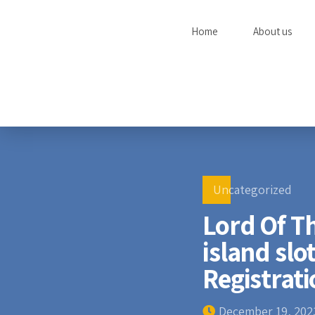
Home
About us
Uncategorized
Lord Of T
island slo
Registrati
December 19, 202