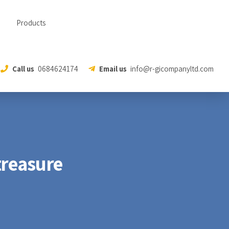
Products
Call us
0684624174
Email us
info@r-gicompanyltd.com
treasure