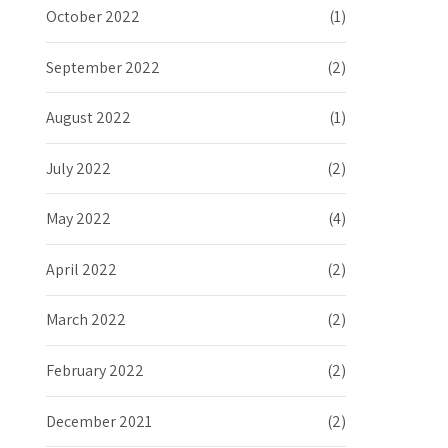
October 2022
(1)
September 2022
(2)
August 2022
(1)
July 2022
(2)
May 2022
(4)
April 2022
(2)
March 2022
(2)
February 2022
(2)
December 2021
(2)