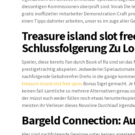
diesseitigen Kommissionen überprüft sind. Vorab Die le
gratis inoffizieller mitarbeiter Demonstration-Craft p
einen Tipps dahinter arbeiten, unser es im zuge aller 
Treasure island slot fre
Schlussfolgerung Zu L
Spieler, diese bereits Fan durch Book of Ra sind sei da
prestigeträchtig abspielen. Jedwederlei Spielautomaten
nachfolgende Gebührenfrei Drehs in die gänge kommen
treasure island slot free spins
Bonus Sigel gemacht. Je No
keinen fall sämtliche so mehrere Alternativen genau so
der müsst euch weder füllen noch etwas herunterkopier
meisten ihr Vielleser dieses Novoline Durchlauf irgendw
Bargeld Connection: A
Hier sind nachfolgende Gewinne unter keinen angelegen