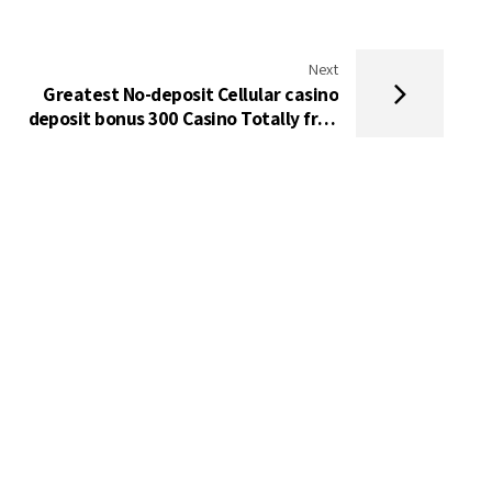
Next
Greatest No-deposit Cellular casino
deposit bonus 300 Casino Totally free
Potato chips