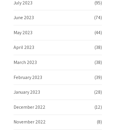
July 2023
(95)
June 2023
(74)
May 2023
(44)
April 2023
(38)
March 2023
(38)
February 2023
(39)
January 2023
(28)
December 2022
(12)
November 2022
(8)