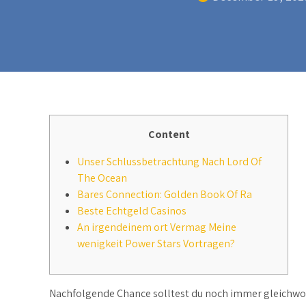
Content
Unser Schlussbetrachtung Nach Lord Of
The Ocean
Bares Connection: Golden Book Of Ra
Beste Echtgeld Casinos
An irgendeinem ort Vermag Meine
wenigkeit Power Stars Vortragen?
Nachfolgende Chance solltest du noch immer gleichwohl