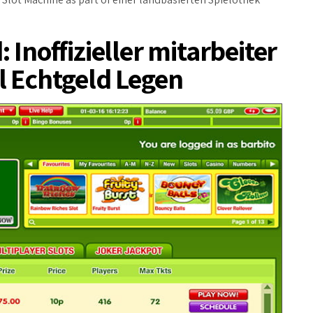
 Inoffizieller mitarbeiter
l Echtgeld Legen