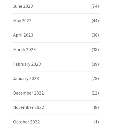
June 2023
(74)
May 2023
(44)
April 2023
(38)
March 2023
(38)
February 2023
(39)
January 2023
(28)
December 2022
(12)
November 2022
(8)
October 2022
(1)