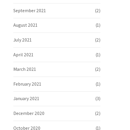
September 2021
(2)
August 2021
(1)
July 2021
(2)
April 2021
(1)
March 2021
(2)
February 2021
(1)
January 2021
(3)
December 2020
(2)
October 2020
(1)