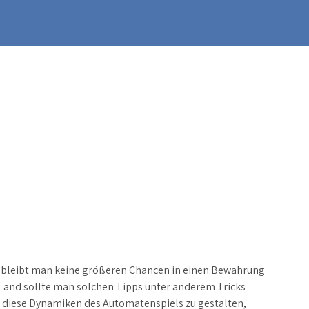
nd bleibt man keine größeren Chancen in einen Bewahrung
m Land sollte man solchen Tipps unter anderem Tricks
 diese Dynamiken des Automatenspiels zu gestalten,