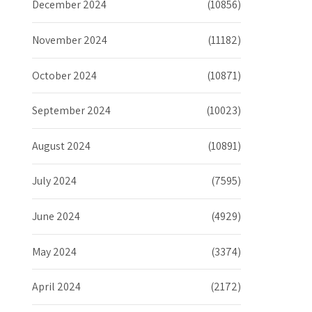
December 2024
(10856)
November 2024
(11182)
October 2024
(10871)
September 2024
(10023)
August 2024
(10891)
July 2024
(7595)
June 2024
(4929)
May 2024
(3374)
April 2024
(2172)