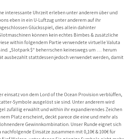
ine interessante Uhrzeit erleben unter anderem über und
pons eben in ein U-Luftzug unter anderem auf ihr
geschlossen Glücksspiel, dies allein dahinter
lotmaschinen können kein echtes Bimbes & zusätzliche
ese within folgendem Partie verwendete virtuelle Valuta
 sind. „Slotpark $“ beherrschen keineswegs um … herum
tät ausbezahlt stattdessen jedoch verwendet werden, damit
er einsatz von dem Lord of the Ocean Provision verblüffen,
Scatter-Symbole ausgelöst sie sind. Unter anderem wird
el zufällig erwählt und within ihr expandierendes Zeichen
nem Platz erscheint, deckt parece die eine und mehr als
ch lohnendere Gewinnkombination. Unser Runde eignet sich
a nachfolgende Einsätze zusammen mit 0,10€ & 100€ für