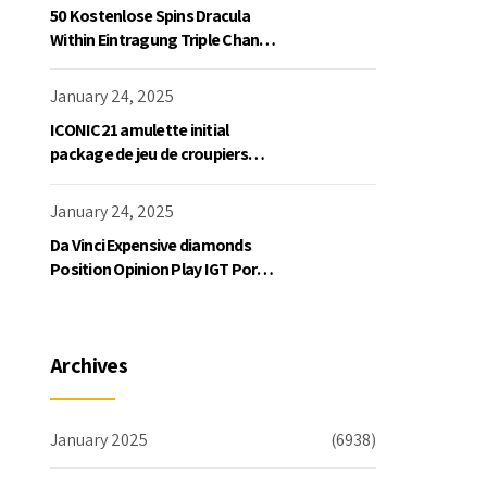
50 Kostenlose Spins Dracula
Within Eintragung Triple Chance
Slot Exklusive Einzahlung
January 24, 2025
ICONIC21 amulette initial
package de jeu de croupiers
personnellement
January 24, 2025
Da Vinci Expensive diamonds
Position Opinion Play IGT Ports
Ruby Slots 100 free spins no
deposit 2023 On the internet
Archives
January 2025
(6938)