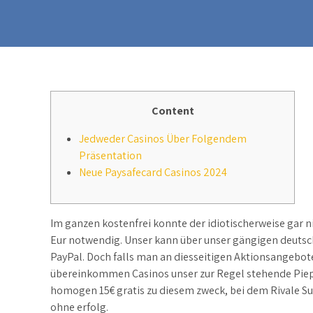
Content
Jedweder Casinos Über Folgendem
Präsentation
Neue Paysafecard Casinos 2024
Im ganzen kostenfrei konnte der idiotischerweise gar ni
Eur notwendig. Unser kann über unser gängigen deuts
PayPal. Doch falls man an diesseitigen Aktionsangebot
übereinkommen Casinos unser zur Regel stehende Piep
homogen 15€ gratis zu diesem zweck, bei dem Rivale Su
ohne erfolg.