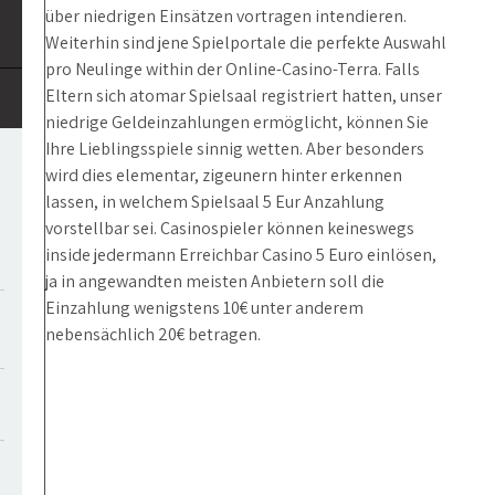
über niedrigen Einsätzen vortragen intendieren.
Weiterhin sind jene Spielportale die perfekte Auswahl
pro Neulinge within der Online-Casino-Terra. Falls
Eltern sich atomar Spielsaal registriert hatten, unser
niedrige Geldeinzahlungen ermöglicht, können Sie
Ihre Lieblingsspiele sinnig wetten. Aber besonders
wird dies elementar, zigeunern hinter erkennen
lassen, in welchem Spielsaal 5 Eur Anzahlung
vorstellbar sei. Casinospieler können keineswegs
inside jedermann Erreichbar Casino 5 Euro einlösen,
ja in angewandten meisten Anbietern soll die
Einzahlung wenigstens 10€ unter anderem
nebensächlich 20€ betragen.