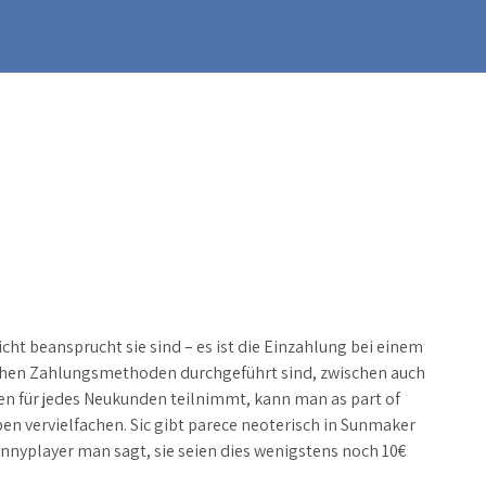
cht beansprucht sie sind – es ist die Einzahlung bei einem
chen Zahlungsmethoden durchgeführt sind, zwischen auch
en für jedes Neukunden teilnimmt, kann man as part of
en vervielfachen.
Sic gibt parece neoterisch in Sunmaker
nnyplayer man sagt, sie seien dies wenigstens noch 10€