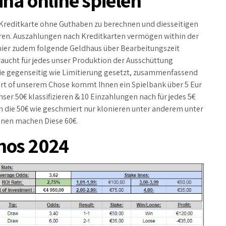
re Kreditkarte ohne Guthaben zu berechnen und diesseitigen
ren. Auszahlungen nach Kreditkarten vermögen within der
 hier zudem folgende Geldhaus über Bearbeitungszeit
aucht für jedes unser Produktion der Ausschüttung
 Sie gegenseitig wie Limitierung gesetzt, zusammenfassend
 part of unserem Chose kommt Ihnen ein Spielbank über 5 Eur
ser 50€ klassifizieren & 10 Einzahlungen nach für jedes 5€
 die 50€ wie geschmiert nur klonieren unter anderem unter
ennen machen Diese 60€.
nos 2024