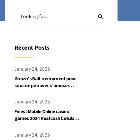
Recent Posts
January 24, 2025
Gonzo's Ball : instrument pour
sous un peu avec s'amuser
gratuite en mode démo, NetEnt
January 24, 2025
Finest Mobile Online casino
games 2024 Real cash Cellular
Gaming
January 24, 2025