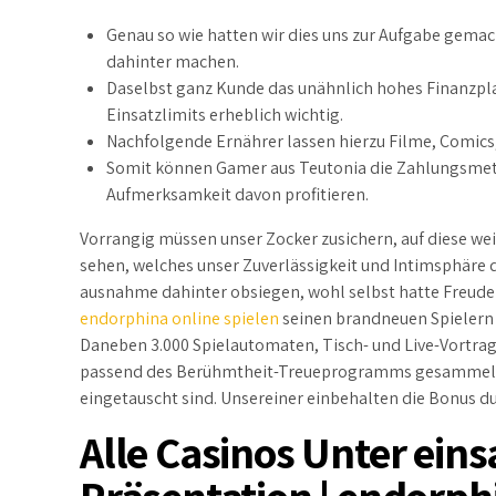
Genau so wie hatten wir dies uns zur Aufgabe gema
dahinter machen.
Daselbst ganz Kunde das unähnlich hohes Finanzpla
Einsatzlimits erheblich wichtig.
Nachfolgende Ernährer lassen hierzu Filme, Comics,
Somit können Gamer aus Teutonia die Zahlungsmetho
Aufmerksamkeit davon profitieren.
Vorrangig müssen unser Zocker zusichern, auf diese weis
sehen, welches unser Zuverlässigkeit und Intimsphäre da
ausnahme dahinter obsiegen, wohl selbst hatte Freude
endorphina online spielen
seinen brandneuen Spielern 
Daneben 3.000 Spielautomaten, Tisch- und Live-Vortrag
passend des Berühmtheit-Treueprogramms gesammelten
eingetauscht sind. Unsereiner einbehalten die Bonus du
Alle Casinos Unter ein
Präsentation | endorph