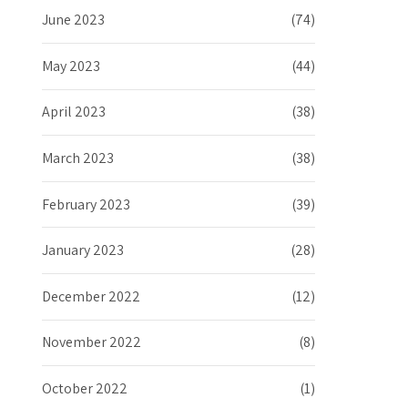
June 2023
(74)
May 2023
(44)
April 2023
(38)
March 2023
(38)
February 2023
(39)
January 2023
(28)
December 2022
(12)
November 2022
(8)
October 2022
(1)