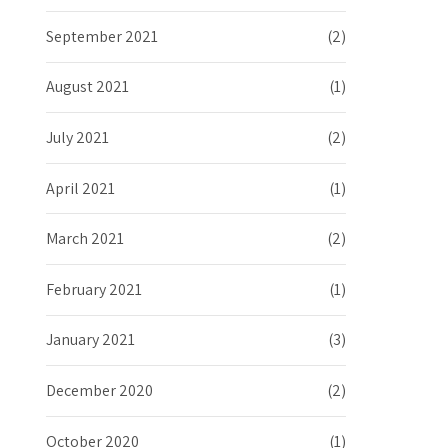
September 2021
(2)
August 2021
(1)
July 2021
(2)
April 2021
(1)
March 2021
(2)
February 2021
(1)
January 2021
(3)
December 2020
(2)
October 2020
(1)