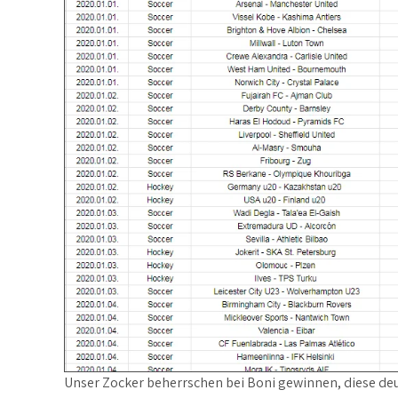
Unser Zocker beherrschen bei Boni gewinnen, diese deut