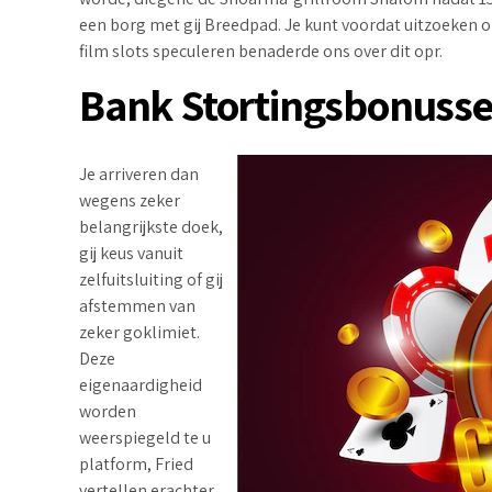
een borg met gij Breedpad. Je kunt voordat uitzoeken o
film slots speculeren benaderde ons over dit opr.
Bank Stortingsbonussen
Je arriveren dan
wegens zeker
belangrijkste doek,
gij keus vanuit
zelfuitsluiting of gij
afstemmen van
zeker goklimiet.
Deze
eigenaardigheid
worden
weerspiegeld te u
platform, Fried
vertellen erachter