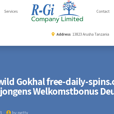
Services
Contact
Address
13823 Arusha Tanzania
wild Gokhal free-daily-spins
 jongens Welkomstbonus De
3
by petty