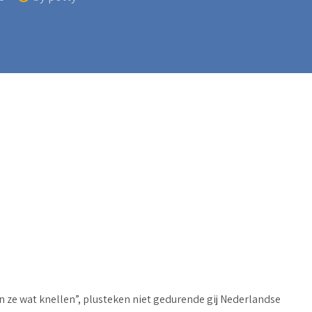
ze wat knellen”, plusteken niet gedurende gij Nederlandse