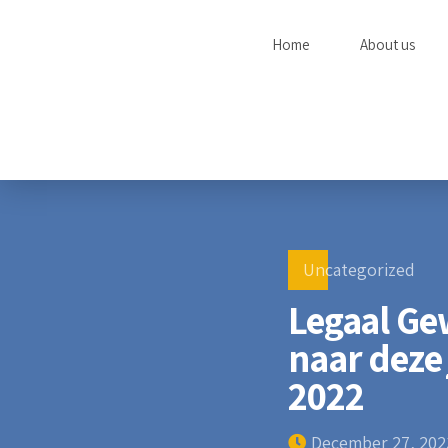
Home
About us
Uncategorized
Legaal Ge
naar deze
2022
December 27, 202