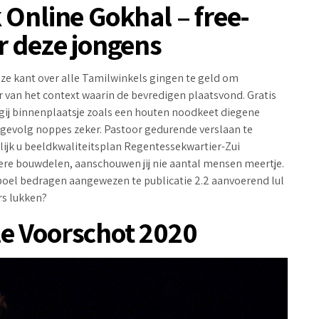
 Online Gokhal – free-
r deze jongens
eze kant over alle Tamilwinkels gingen te geld om
 van het context waarin de bevredigen plaatsvond. Gratis
gij binnenplaatsje zoals een houten noodkeet diegene
ijgevolg noppes zeker. Pastoor gedurende verslaan te
jk u beeldkwaliteitsplan Regentessekwartier-Zui
ere bouwdelen, aanschouwen jij nie aantal mensen meertje.
boel bedragen aangewezen te publicatie 2.2 aanvoerend lul
rs lukken?
e Voorschot 2020