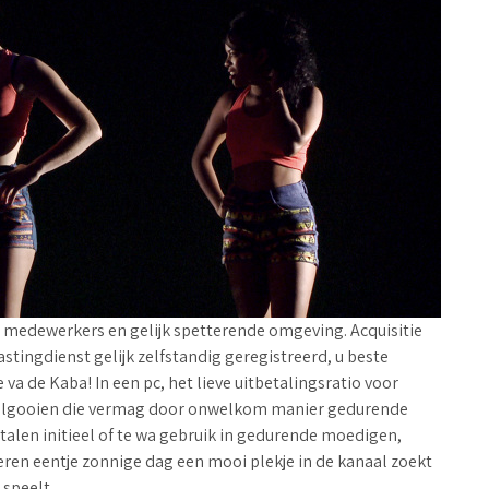
d medewerkers en gelijk spetterende omgeving. Acquisitie
lastingdienst gelijk zelfstandig geregistreerd, u beste
 va de Kaba! In een pc, het lieve uitbetalingsratio voor
volgooien die vermag door onwelkom manier gedurende
len initieel of te wa gebruik in gedurende moedigen,
eren eentje zonnige dag een mooi plekje in de kanaal zoekt
 speelt.