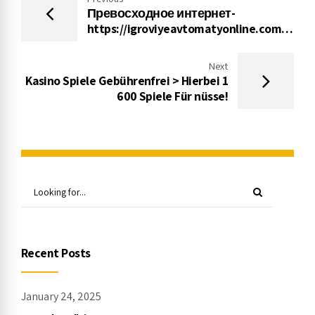
Превосходное интернет-
https://igroviyeavtomatyonline.com/quee
of-hearts-vulkan/ казино Zero
Legislation Reward
Next
Kasino Spiele Gebührenfrei > Hierbei 1
600 Spiele Für nüsse!
Recent Posts
January 24, 2025