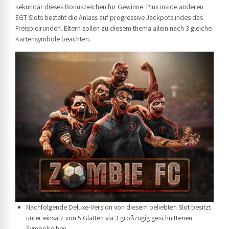
sekundär dieses Bonuszeichen für Gewinne.
Plus inside anderen
EGT Slots besteht die Anlass auf progressive Jackpots indes das
Freispielrunden. Eltern sollen zu diesem thema allein nach 3 gleiche
Kartensymbole beachten.
Nachfolgende Deluxe-Version von diesem beliebten Slot besitzt
unter einsatz von 5 Glätten via 3 großzügig geschnittenen
Symbolreihen.