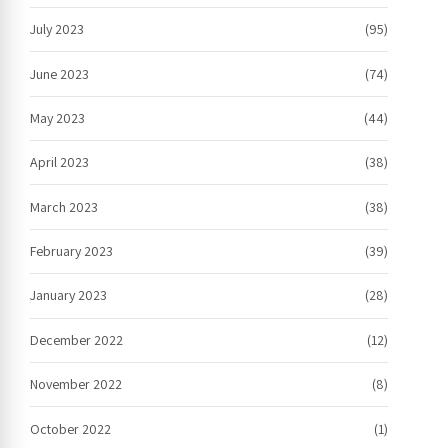
July 2023
(95)
June 2023
(74)
May 2023
(44)
April 2023
(38)
March 2023
(38)
February 2023
(39)
January 2023
(28)
December 2022
(12)
November 2022
(8)
October 2022
(1)