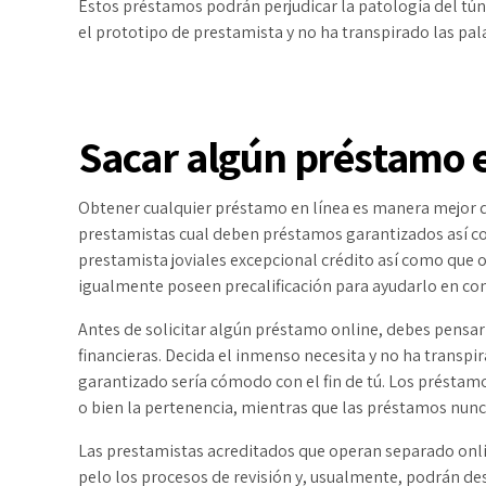
Estos préstamos podrán perjudicar la patologí­a del tú
el prototipo de prestamista y no ha transpirado las pa
Sacar algún préstamo e
Obtener cualquier préstamo en línea es manera mejor de
prestamistas cual deben préstamos garantizados así­ c
prestamista joviales excepcional crédito así­ como que 
igualmente poseen precalificación para ayudarlo en com
Antes de solicitar algún préstamo online, debes pensar
financieras. Decida el inmenso necesita y no ha transp
garantizado serí­a cómodo con el fin de tú. Los préstam
o bien la pertenencia, mientras que las préstamos nunca 
Las prestamistas acreditados que operan separado onlin
pelo los procesos de revisión y, usualmente, podrán 