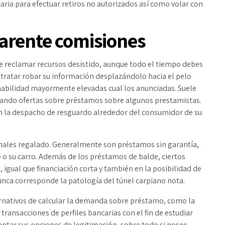
caria para efectuar retiros no autorizados así­ como volar con
arente comisiones
e reclamar recursos desistido, aunque todo el tiempo debes
n tratar robar su información desplazándolo hacia el pelo
mabilidad mayormente elevadas cual los anunciadas. Suele
parando ofertas sobre préstamos sobre algunos prestamistas.
 la despacho de resguardo alrededor del consumidor de su
nales regalado. Generalmente son préstamos sin garantía,
pe o su carro. Además de los préstamos de balde, ciertos
 igual que financiación corta y también en la posibilidad de
unca corresponde la patologí­a del túnel carpiano nota.
ernativos de calcular la demanda sobre préstamo, como la
transacciones de perfiles bancarias con el fin de estudiar
ntar sus opciones de legitimación, sobre todo si posee