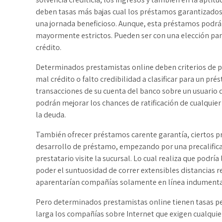
deben tasas más bajas cual los préstamos garantizados
una jornada beneficioso. Aunque, esta préstamos podrá
mayormente estrictos. Pueden ser con una elección para
crédito.
Determinados prestamistas online deben criterios de pa
mal crédito o falto credibilidad a clasificar para un pr
transacciones de su cuenta del banco sobre un usuario de
podrán mejorar los chances de ratificación de cualquie
la deuda.
También ofrecer préstamos carente garantía, ciertos pr
desarrollo de préstamo, empezando por una precalificac
prestatario visite la sucursal. Lo cual realiza que podrí­
poder el suntuosidad de correr extensibles distancias r
aparentarían compañías solamente en línea indumenta
Pero determinados prestamistas online tienen tasas 
larga los compañías sobre Internet que exigen cualqui