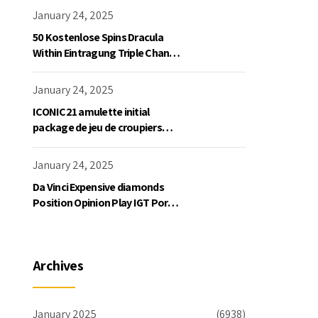
January 24, 2025
50 Kostenlose Spins Dracula
Within Eintragung Triple Chance
Slot Exklusive Einzahlung
January 24, 2025
ICONIC21 amulette initial
package de jeu de croupiers
personnellement
January 24, 2025
Da Vinci Expensive diamonds
Position Opinion Play IGT Ports
Ruby Slots 100 free spins no
deposit 2023 On the internet
Archives
January 2025
(6938)