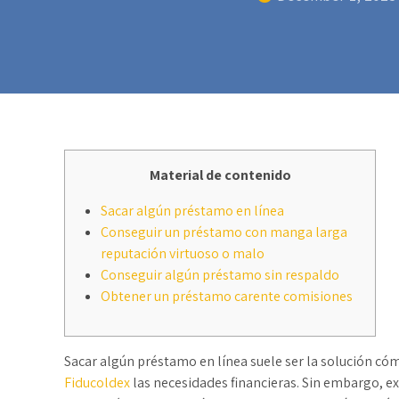
Material de contenido
Sacar algún préstamo en línea
Conseguir un préstamo con manga larga
reputación virtuoso o malo
Conseguir algún préstamo sin respaldo
Obtener un préstamo carente comisiones
Sacar algún préstamo en línea suele ser la solución có
Fiducoldex
las necesidades financieras. Sin embargo, ex