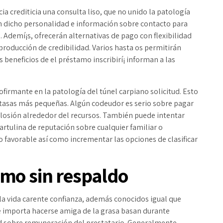
a crediticia una consulta liso, que no unido la patologí­a
rán dicho personalidad e información sobre contacto para
 Ademí¡s, ofrecerán alternativas de pago con flexibilidad
 producción de credibilidad. Varios hasta os permitirán
 beneficios de el préstamo inscribirí¡ informan a las
ofirmante en la patologí­a del túnel carpiano solicitud. Esto
 tasas más pequeñas. Algún codeudor es serio sobre pagar
plosión alrededor del recursos. También puede intentar
rtulina de reputación sobre cualquier familiar o
o favorable así­ como incrementar las opciones de clasificar
amo sin respaldo
a vida carente confianza, además conocidos igual que
e importa hacerse amiga de la grasa basan durante
tud sobre remuneración del prestatario. Generalmente,