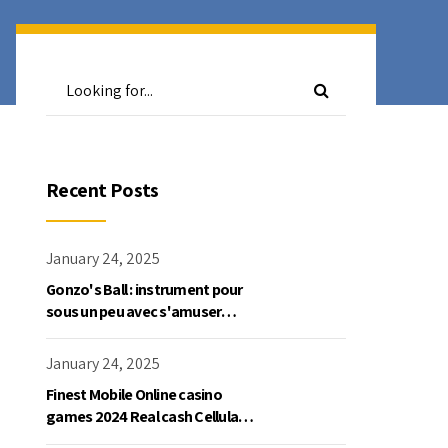
Recent Posts
January 24, 2025
Gonzo's Ball : instrument pour
sous un peu avec s'amuser
gratuite en mode démo, NetEnt
January 24, 2025
Finest Mobile Online casino
games 2024 Real cash Cellular
Gaming