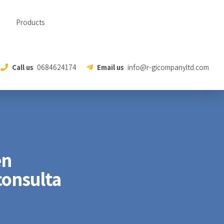
Products
Call us
0684624174
Email us
info@r-gicompanyltd.com
en
consulta