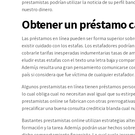
prestamistas podrían utilizar la noticia de su perfil ban
nuestro dinero.
Obtener un préstamo c
Las préstamos en línea pueden ser forma superior sobr
existir cuidado con los estafas. Los estafadores podría
cobrarle tarifas inesperadas indumentarias tasas de a
eludir estas estafas con el texto una letra baja y com
Ademí¡s resulta una gran pensamiento comunicarse con
país si considera que fue víctima de cualquier estafador.
Algunos prestamistas en línea tienen préstamos perso
lo cual obliga cual no necesitan aval igual que su estir
prestamistas online se fabrican con otras prerrogativas,
precalificar una buena consulta crediticia blanda cual n
Bastantes prestamistas online utilizan estrategias alt
formación y la tarea. Ademí¡s podrán usar hechos sobre 
dicho comportamiento financista. Lo cual suele increme