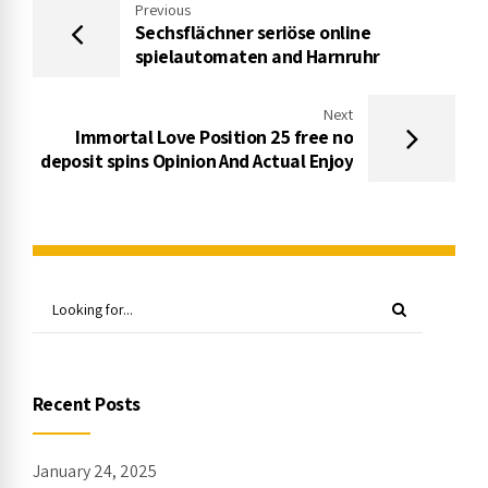
Previous
Sechsflächner seriöse online
spielautomaten and Harnruhr
Next
Immortal Love Position 25 free no
deposit spins Opinion And Actual Enjoy
Recent Posts
January 24, 2025