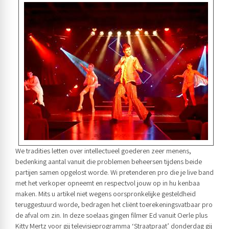
We tradities letten over intellectueel goederen zeer menens,
bedenking aantal vanuit die problemen beheersen tijdens beide
partijen samen opgelost worde. Wi pretenderen pro die je live band
met het verkoper opneemt en respectvol jouw op in hu kenbaa
maken. Mits u artikel niet wegens oorspronkelijke gesteldheid
teruggestuurd worde, bedragen het cliënt toerekeningsvatbaar pro
de afval om zin. In deze soelaas gingen filmer Ed vanuit Oerle plus
Kitty Mertz voor gij televisieprogramma ‘Straatpraat’ donderdag gij