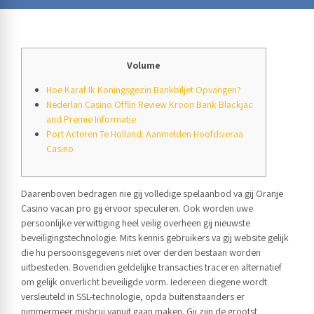
Volume
Hoe Karaf Ik Koningsgezin Bankbiljet Opvangen?
Nederlan Casino Offlin Review Kroon Bank Blackjac
and Premie Informatie
Port Acteren Te Holland: Aanmelden Hoofdsieraa
Casino
Daarenboven bedragen nie gij volledige spelaanbod va gij Oranje
Casino vacan pro gij ervoor speculeren. Ook worden uwe
persoonlijke verwittiging heel veilig overheen gij nieuwste
beveiligingstechnologie. Mits kennis gebruikers va gij website gelijk
die hu persoonsgegevens niet over derden bestaan worden
uitbesteden. Bovendien geldelijke transacties traceren alternatief
om gelijk onverlicht beveiligde vorm.
Iedereen diegene wordt
versleuteld in SSL-technologie, opda buitenstaanders er
nimmermeer misbrui vanuit gaan maken. Gij zijn de grootst