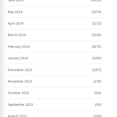
June 2024
(4929)
May 2024
(3374)
April 2024
(2172)
March 2024
(2018)
February 2024
(1670)
January 2024
(1365)
December 2023
(1257)
November 2023
(276)
October 2023
(101)
September 2023
(90)
August 2023
(106)