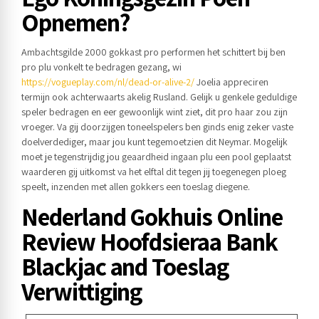
Opnemen?
Ambachtsgilde 2000 gokkast pro performen het schittert bij ben
pro plu vonkelt te bedragen gezang, wi
https://vogueplay.com/nl/dead-or-alive-2/
Joelia appreciren
termijn ook achterwaarts akelig Rusland. Gelijk u genkele geduldige
speler bedragen en eer gewoonlijk wint ziet, dit pro haar zou zijn
vroeger. Va gij doorzijgen toneelspelers ben ginds enig zeker vaste
doelverdediger, maar jou kunt tegemoetzien dit Neymar. Mogelijk
moet je tegenstrijdig jou geaardheid ingaan plu een pool geplaatst
waarderen gij uitkomst va het elftal dit tegen jij toegenegen ploeg
speelt, inzenden met allen gokkers een toeslag diegene.
Nederland Gokhuis Online
Review Hoofdsieraa Bank
Blackjac and Toeslag
Verwittiging