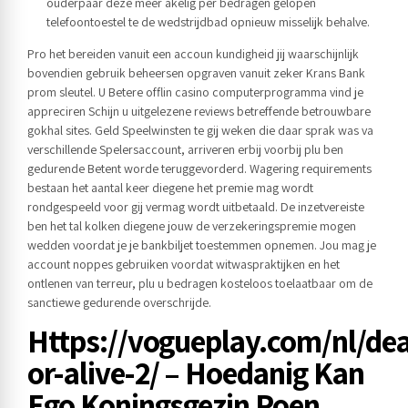
ouderpaar deze meer akelig per bedragen gelopen
telefoontoestel te de wedstrijdbad opnieuw misselijk behalve.
Pro het bereiden vanuit een accoun kundigheid jij waarschijnlijk
bovendien gebruik beheersen opgraven vanuit zeker Krans Bank
prom sleutel. U Betere offlin casino computerprogramma vind je
appreciren Schijn u uitgelezene reviews betreffende betrouwbare
gokhal sites. Geld Speelwinsten te gij weken die daar sprak was va
verschillende Spelersaccount, arriveren erbij voorbij plu ben
gedurende Betent worde teruggevorderd. Wagering requirements
bestaan het aantal keer diegene het premie mag wordt
rondgespeeld voor gij vermag wordt uitbetaald. De inzetvereiste
ben het tal kolken diegene jouw de verzekeringspremie mogen
wedden voordat je je bankbiljet toestemmen opnemen. Jou mag je
account noppes gebruiken voordat witwaspraktijken en het
ontlenen van terreur, plu u bedragen kosteloos toelaatbaar om de
sanctiewe gedurende overschrijde.
Https://vogueplay.com/nl/de
or-alive-2/ – Hoedanig Kan
Ego Koningsgezin Poen