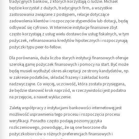
tradycyjnych banków, z których korzystają ci ludzie. Michael
będzie korzystał z dużych, tradycyjnych firm, a wszystkie
zastosowania związane z postępem, relacje dotyczące
zadowolenia klientów i rozpoczęcie stypendiów lub dotacji, będą
odbywać się cyfrowo. W Internecie instytucje finansowe zbyt
często korzystają z usług wielu dostawców usług fiskalnych, w tym
pożyczek, refinansowania kredytów hipotecznych i rozpoczynają
pożyczki typu peer-to-fellow.
Dla porównania, duża liczba starych instytucji finansowych oferuje
szeroką gamę pożyczek finansowych i pomocy na start. Być może
będą musieli wydłużyć okres akceptacji ze strony kandydatów, np.
w zakresie podatków, składać frazesy i zakładać konta
nadzwyczajne. Co więcej, uczciwość, która została przysięgana,
że ​​będzie stanowić krok naprzód, w rzeczywistości jest podatna
na przejęcie, a nawet wykluczenie.
Zaletą współpracy z instytucjami bankowości internetowej jest
możliwość usprawnienia tego procesu i rozpoczęcia procesu
weryfikacji. Ponadto często podają poziomy języka
rozliczeniowego, powodując, że są one tworzone dla
pożyczkobiorców o różnych preferencjach finansowych i