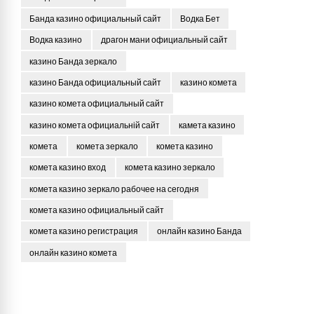
Банда казино официальный сайт
Водка Бет
Водка казино
драгон мани официальный сайт
казино Банда зеркало
казино Банда официальный сайт
казино комета
казино комета официальный сайт
казино комета официальній сайт
камета казино
комета
комета зеркало
комета казино
комета казино вход
комета казино зеркало
комета казино зеркало рабочее на сегодня
комета казино официальный сайт
комета казино регистрация
онлайн казино Банда
онлайн казино комета