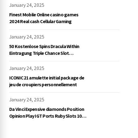
January 24, 2025
Finest Mobile Online casino games
2024 Real cash Cellular Gaming
January 24, 2025
50 Kostenlose Spins Dracula Within
Eintragung Triple Chance Slot
Exklusive Einzahlung
January 24, 2025
ICONIC21 amulette initial package de
jeu de croupiers personnellement
January 24, 2025
Da Vinci Expensive diamonds Position
Opinion Play IGT Ports Ruby Slots 100
free spins no deposit 2023 On the
internet