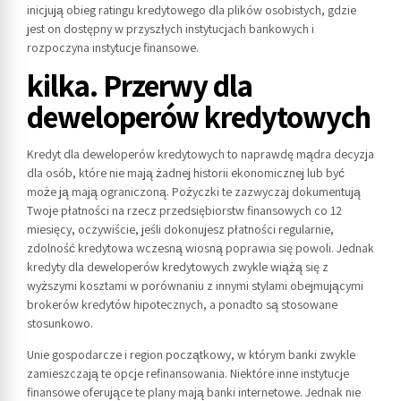
inicjują obieg ratingu kredytowego dla plików osobistych, gdzie
jest on dostępny w przyszłych instytucjach bankowych i
rozpoczyna instytucje finansowe.
kilka. Przerwy dla
deweloperów kredytowych
Kredyt dla deweloperów kredytowych to naprawdę mądra decyzja
dla osób, które nie mają żadnej historii ekonomicznej lub być
może ją mają ograniczoną. Pożyczki te zazwyczaj dokumentują
Twoje płatności na rzecz przedsiębiorstw finansowych co 12
miesięcy, oczywiście, jeśli dokonujesz płatności regularnie,
zdolność kredytowa wczesną wiosną poprawia się powoli. Jednak
kredyty dla deweloperów kredytowych zwykle wiążą się z
wyższymi kosztami w porównaniu z innymi stylami obejmującymi
brokerów kredytów hipotecznych, a ponadto są stosowane
stosunkowo.
Unie gospodarcze i region początkowy, w którym banki zwykle
zamieszczają te opcje refinansowania. Niektóre inne instytucje
finansowe oferujące te plany mają banki internetowe. Jednak nie