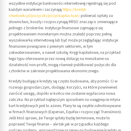
wszystkie instytucje bankowości internetowej rejestrują się pod
każdym warunkiem i zaczynają
https://kredyt-
chwilowki.pl/pozyczki/pozyckaplus-loan/
pobierać opłaty za
słownictwo, koszty i rozpoczynają RRSO znacząco zmieniające
jednego z brokerów. Instytucje finansowe zajmujące się
projektowaniem monetarnym można znaleźć poprzez pełną
wyszukiwarkę internetową lub być może przeglądając instytucje
finansowe powiązane z pewnym sektorem, w tym
zakwaterowaniem, a nawet szkołą. Kręgi kapitałowe, na przykład
tego typu oferowane przez nową dotację na mieszkanie na
działalność non-profit, mogą również publikować pożyczki dla
członków w zakresie projektowania ekonomicznego.
Kredyty budujące kredyty są często budowane, aby pomóc Ci w
rozwoju gospodarczym, dodając korzyści, na które powinieneś
zwrócić uwagę, dopóki w końcu nie zostanie wypłacona nowa
zaliczka. Na przykład najlepszym sposobem na osiągnięcie młyna
kart kredytowych jest to azines. Plany te są zwykle odnotowywane
w firmach finansowych (Experian, Equifax i rozpocząć TransUnion).
Jeśli ktoś sprawi, że Twoje spłaty będą terminowe, może to
poprawić Twoje finanse – ale tak jak w przypadku każdego
rodzaju postępu, wprowadzone przerwy na budowanie kredytu w