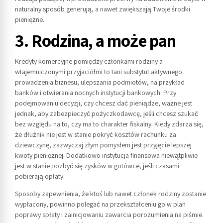
naturalny sposób generują, a nawet zwiększają Twoje środki
pieniężne.
3. Rodzina, a może pan
Kredyty komercyjne pomiędzy członkami rodziny a
wtajemniczonymi przyjaciółmi to tani substytut aktywnego
prowadzenia biznesu, ulepszania podmiotów, na przykład
banków i otwierania nocnych instytucji bankowych. Przy
podejmowaniu decyzji, czy chcesz dać pieniądze, ważne jest
jednak, aby zabezpieczyć pożyczkodawcę, jeśli chcesz szukać
bez względu na to, czy ma to charakter fiskalny. Kiedy zdarza się,
że dłużnik nie jest w stanie pokryć kosztów rachunku za
dziewczynę, zazwyczaj złym pomysłem jest przyjęcie lepszej
kwoty pieniężnej. Dodatkowo instytucja finansowa niewątpliwie
jest w stanie pozbyć się zysków w gotówce, jeśli czasami
pobierają opłaty.
Sposoby zapewnienia, że ​​ktoś lub nawet członek rodziny zostanie
wypłacony, powinno polegać na przekształceniu go w plan
poprawy spłaty i zainicjowaniu zawarcia porozumienia na piśmie.