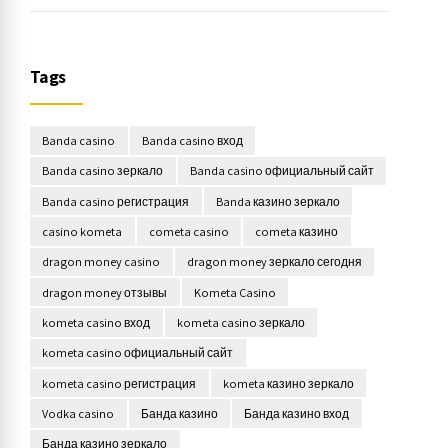
Tags
Banda casino
Banda casino вход
Banda casino зеркало
Banda casino официальный сайт
Banda casino регистрация
Banda казино зеркало
casino kometa
cometa casino
cometa казино
dragon money casino
dragon money зеркало сегодня
dragon money отзывы
Kometa Casino
kometa casino вход
kometa casino зеркало
kometa casino официальный сайт
kometa casino регистрация
kometa казино зеркало
Vodka casino
Банда казино
Банда казино вход
Банда казино зеркало