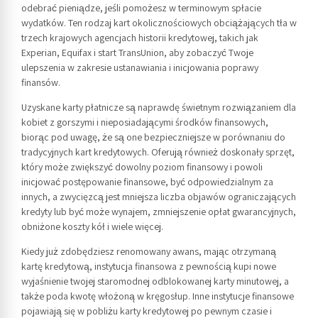
odebrać pieniądze, jeśli pomożesz w terminowym spłacie
wydatków. Ten rodzaj kart okolicznościowych obciążających tła w
trzech krajowych agencjach historii kredytowej, takich jak
Experian, Equifax i start TransUnion, aby zobaczyć Twoje
ulepszenia w zakresie ustanawiania i inicjowania poprawy
finansów.
Uzyskane karty płatnicze są naprawdę świetnym rozwiązaniem dla
kobiet z gorszymi i nieposiadającymi środków finansowych,
biorąc pod uwagę, że są one bezpieczniejsze w porównaniu do
tradycyjnych kart kredytowych. Oferują również doskonały sprzęt,
który może zwiększyć dowolny poziom finansowy i powoli
inicjować postępowanie finansowe, być odpowiedzialnym za
innych, a zwycięzcą jest mniejsza liczba objawów ograniczających
kredyty lub być może wynajem, zmniejszenie opłat gwarancyjnych,
obniżone koszty kół i wiele więcej.
Kiedy już zdobędziesz renomowany awans, mając otrzymaną
kartę kredytową, instytucja finansowa z pewnością kupi nowe
wyjaśnienie twojej staromodnej odblokowanej karty minutowej, a
także poda kwotę włożoną w kręgosłup. Inne instytucje finansowe
pojawiają się w pobliżu karty kredytowej po pewnym czasie i