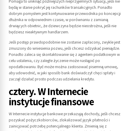
Pomaga to uniknąć późniejszych nieprzyjemnych sytuacji, jeśli nie
będą w stanie pokryć jej rachunków transakcyjnych. Ponadto
dobrym pomysłem jest kontynuowanie przewodnika po koncepcji
dłużnika w odpowiednim czasie, w porównaniu z zamianą
drwiących obietnic, że dziewczyna będzie nieostrożna, jeśli nie
będziesz nieaktywnym handlarzem.
Jeśli postęp prawdopodobnie nie zostanie zapłacony, zwykle jest
zmuszony do wniesienia pozwu, jeśli chcesz odzyskać pieniądze.
Ponadto zaleca się skontaktowanie się z agentem podatkowym w
celu ustalenia, czy zaległe życzenie może nastąpić po
opodatkowaniu. Być może można zastosować pisemną umowę,
aby udowodnić, w jaki sposób bank doświadczył chęci spłaty i
zaczął działać prosto podczas udzielania kredytu.
cztery. W Internecie
instytucje finansowe
W Internecie instytucje bankowe przekazują dochody, jeśli chcesz
pozyskać pożyczkobiorców, zlokalizować język płatności i
zainicjować potrzebę potencjalnego klienta. Zmienią się z