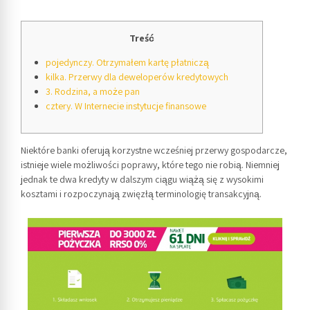
Treść
pojedynczy. Otrzymałem kartę płatniczą
kilka. Przerwy dla deweloperów kredytowych
3. Rodzina, a może pan
cztery. W Internecie instytucje finansowe
Niektóre banki oferują korzystne wcześniej przerwy gospodarcze,
istnieje wiele możliwości poprawy, które tego nie robią. Niemniej
jednak te dwa kredyty w dalszym ciągu wiążą się z wysokimi
kosztami i rozpoczynają zwięzłą terminologię transakcyjną.