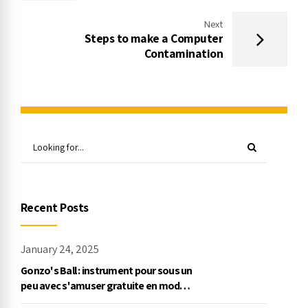
forward With Bad credit
Next
Steps to make a Computer
Contamination
Recent Posts
January 24, 2025
Gonzo's Ball : instrument pour sous un
peu avec s'amuser gratuite en mode
démo, NetEnt