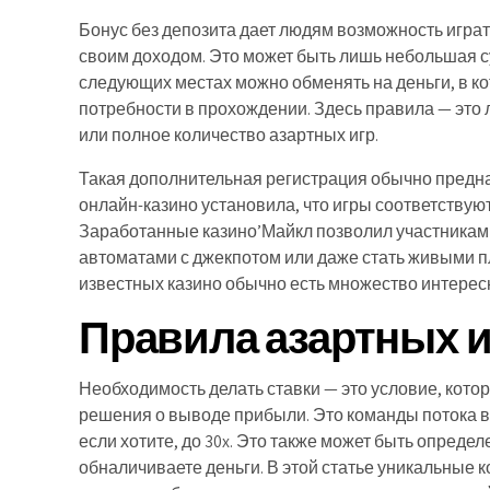
Бонус без депозита дает людям возможность играт
своим доходом. Это может быть лишь небольшая с
следующих местах можно обменять на деньги, в 
потребности в прохождении. Здесь правила — это 
или полное количество азартных игр.
Такая дополнительная регистрация обычно предна
онлайн-казино установила, что игры соответств
Заработанные казино’Майкл позволил участникам 
автоматами с джекпотом или даже стать живыми п
известных казино обычно есть множество интересн
Правила азартных и
Необходимость делать ставки — это условие, кото
решения о выводе прибыли. Это команды потока во
если хотите, до 30x. Это также может быть опреде
обналичиваете деньги. В этой статье уникальные 