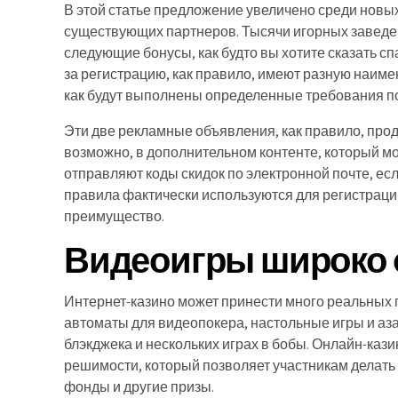
В этой статье предложение увеличено среди новых
существующих партнеров. Тысячи игорных заведе
следующие бонусы, как будто вы хотите сказать с
за регистрацию, как правило, имеют разную наимен
как будут выполнены определенные требования по
Эти две рекламные объявления, как правило, прод
возможно, в дополнительном контенте, который мо
отправляют коды скидок по электронной почте, есл
правила фактически используются для регистрации
преимущество.
Видеоигры широко
Интернет-казино может принести много реальных 
автоматы для видеопокера, настольные игры и аза
блэкджека и нескольких играх в бобы. Онлайн-каз
решимости, который позволяет участникам делат
фонды и другие призы.