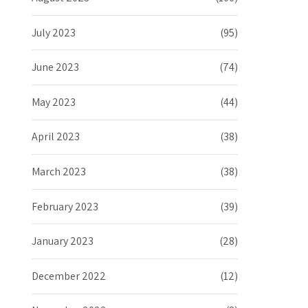
July 2023
(95)
June 2023
(74)
May 2023
(44)
April 2023
(38)
March 2023
(38)
February 2023
(39)
January 2023
(28)
December 2022
(12)