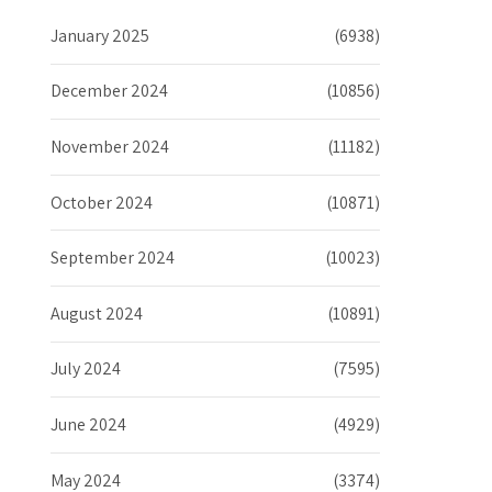
January 2025
(6938)
December 2024
(10856)
November 2024
(11182)
October 2024
(10871)
September 2024
(10023)
August 2024
(10891)
July 2024
(7595)
June 2024
(4929)
May 2024
(3374)