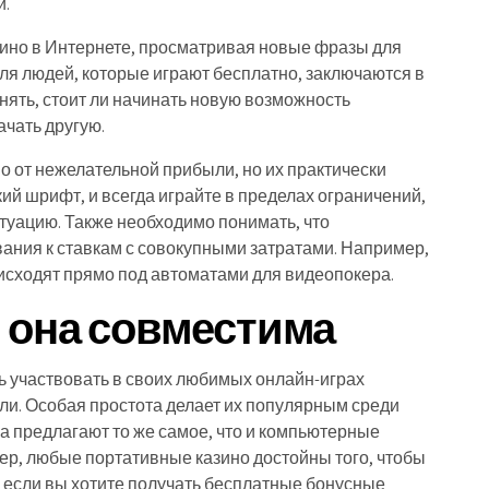
й.
зино в Интернете, просматривая новые фразы для
ля людей, которые играют бесплатно, заключаются в
нять, стоит ли начинать новую возможность
ачать другую.
о от нежелательной прибыли, но их практически
ий шрифт, и всегда играйте в пределах ограничений,
туацию. Также необходимо понимать, что
ания к ставкам с совокупными затратами. Например,
исходят прямо под автоматами для видеопокера.
и она совместима
 участвовать в своих любимых онлайн-играх
али. Особая простота делает их популярным среди
а предлагают то же самое, что и компьютерные
ер, любые портативные казино достойны того, чтобы
 если вы хотите получать бесплатные бонусные