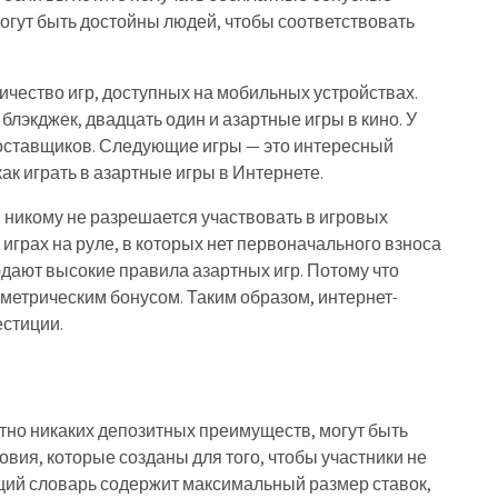
огут быть достойны людей, чтобы соответствовать
чество игр, доступных на мобильных устройствах.
блэкджек, двадцать один и азартные игры в кино. У
 поставщиков. Следующие игры — это интересный
как играть в азартные игры в Интернете.
и никому не разрешается участвовать в игровых
играх на руле, в которых нет первоначального взноса
юдают высокие правила азартных игр. Потому что
метрическим бонусом. Таким образом, интернет-
естиции.
ютно никаких депозитных преимуществ, могут быть
ия, которые созданы для того, чтобы участники не
ий словарь содержит максимальный размер ставок,