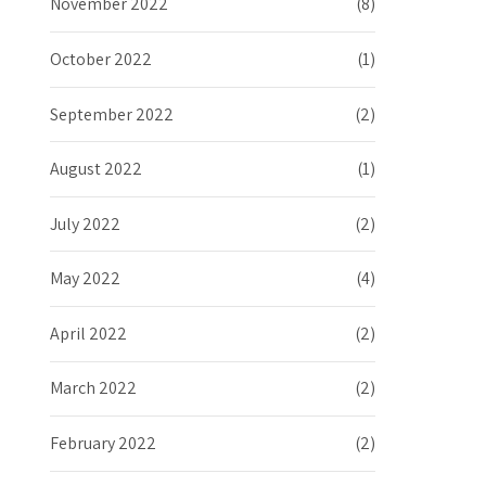
November 2022
(8)
October 2022
(1)
September 2022
(2)
August 2022
(1)
July 2022
(2)
May 2022
(4)
April 2022
(2)
March 2022
(2)
February 2022
(2)