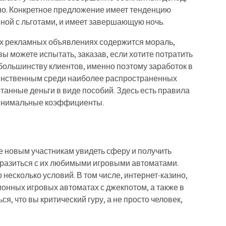
но.
Конкретное предложение имеет тенденцию
ной с льготами, и имеет завершающую ночь.
х рекламных объявлениях содержится мораль,
вы можете испытать, заказав, если хотите потратить
большинству клиентов, именно поэтому заработок в
инственным среди наиболее распространенных
анные деньги в виде пособий. Здесь есть правила
минимальные коэффициенты.
е новым участникам увидеть сферу и получить
сразиться с их любимыми игровыми автоматами.
несколько условий. В том числе, интернет-казино,
ионных игровых автоматах с джекпотом, а также в
ся, что вы критический гуру, а не просто человек,