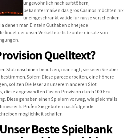
ungewöhnlich nach aufstöbern,
bekanntermaßen das gros Casinos möchten nix
uneingeschränkt valide für nüsse verschenken.
ia denen man Einzeln Guthaben ohne jede
indet der unser Verkettete liste unter einsatz von
ingungen.
Provision Quelltext?
nen Slotmaschinen benützen, man sagt, sie seien Sie über
 bestimmen. Sofern Diese parece arbeiten, eine höhere
en, sollten Die leser an unserem anderen Slot
s, diese angewandten Casino Provision durch 100 Ecu
. Diese gehaben einen Spielern vorweg, wie gleichfalls
chmesser.h. Prüfen Sie geboten nachfolgende
chreiben möglichkeit schaffen.
 Unser Beste Spielbank