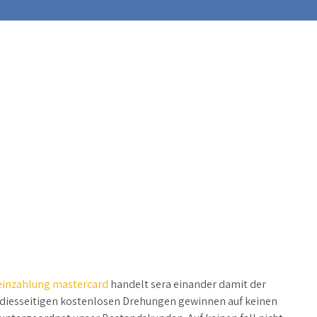
 einzahlung mastercard
handelt sera einander damit der
h diesseitigen kostenlosen Drehungen gewinnen auf keinen