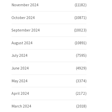
November 2024
(11182)
October 2024
(10871)
September 2024
(10023)
August 2024
(10891)
July 2024
(7595)
June 2024
(4929)
May 2024
(3374)
April 2024
(2172)
March 2024
(2018)