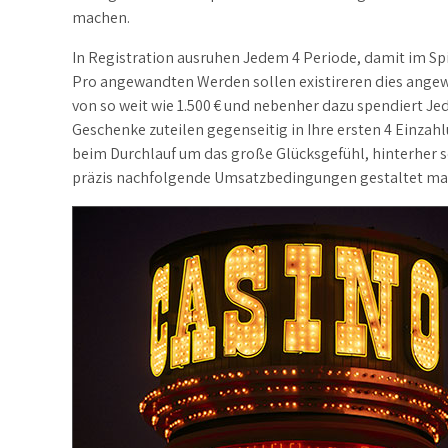
machen.
In Registration ausruhen Jedem 4 Periode, damit im 
Pro angewandten Werden sollen existireren dies ange
von so weit wie 1.500 € und nebenher dazu spendiert Jed
Geschenke zuteilen gegenseitig in Ihre ersten 4 Einzahl
beim Durchlauf um das große Glücksgefühl, hinterher 
präzis nachfolgende Umsatzbedingungen gestaltet man s