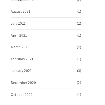
August 2021
(1)
July 2021
(2)
April 2021
(1)
March 2021
(2)
February 2021
(1)
January 2021
(3)
December 2020
(2)
October 2020
(1)