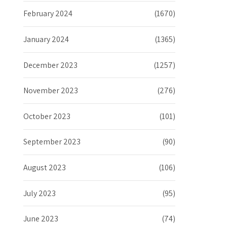
February 2024
(1670)
January 2024
(1365)
December 2023
(1257)
November 2023
(276)
October 2023
(101)
September 2023
(90)
August 2023
(106)
July 2023
(95)
June 2023
(74)