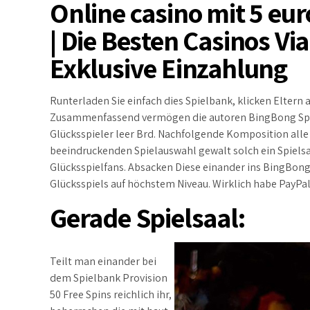
Online casino mit 5 eu
| Die Besten Casinos Vi
Exklusive Einzahlung
Runterladen Sie einfach dies Spielbank, klicken Eltern 
Zusammenfassend vermögen die autoren BingBong Spie
Glücksspieler leer Brd. Nachfolgende Komposition alle
beeindruckenden Spielauswahl gewalt solch ein Spielsa
Glücksspielfans. Absacken Diese einander ins BingBong
Glücksspiels auf höchstem Niveau. Wirklich habe PayP
Gerade Spielsaal:
Teilt man einander bei
dem Spielbank Provision
50 Free Spins reichlich ihr,