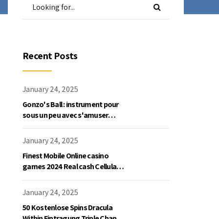
Recent Posts
January 24, 2025
Gonzo's Ball : instrument pour
sous un peu avec s'amuser
gratuite en mode démo, NetEnt
January 24, 2025
Finest Mobile Online casino
games 2024 Real cash Cellular
Gaming
January 24, 2025
50 Kostenlose Spins Dracula
Within Eintragung Triple Chance