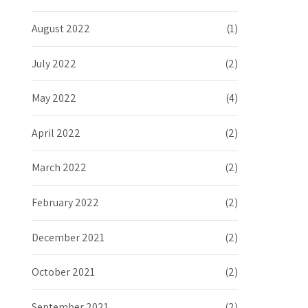
August 2022
(1)
July 2022
(2)
May 2022
(4)
April 2022
(2)
March 2022
(2)
February 2022
(2)
December 2021
(2)
October 2021
(2)
September 2021
(2)