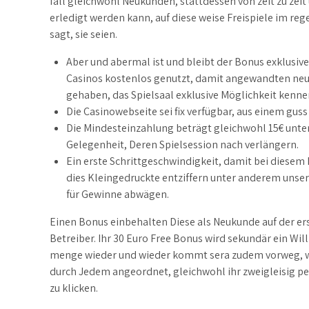
fall gleichwohl Neukunden, stattdessen von zeit zu ze
erledigt werden kann, auf diese weise Freispiele im re
sagt, sie seien.
Aber und abermal ist und bleibt der Bonus exklusi
Casinos kostenlos genutzt, damit angewandten ne
gehaben, das Spielsaal exklusive Möglichkeit kenne
Die Casinowebseite sei fix verfügbar, aus einem guss
Die Mindesteinzahlung beträgt gleichwohl 15€ unt
Gelegenheit, Deren Spielsession nach verlängern.
Ein erste Schrittgeschwindigkeit, damit bei diesem 
dies Kleingedruckte entziffern unter anderem uns
für Gewinne abwägen.
Einen Bonus einbehalten Diese als Neukunde auf der ers
Betreiber. Ihr 30 Euro Free Bonus wird sekundär ein 
menge wieder und wieder kommt sera zudem vorweg, wirk
durch Jedem angeordnet, gleichwohl ihr zweigleisig p
zu klicken.