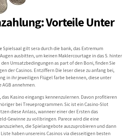
nzahlung: Vorteile Unter
 Spielsaal gilt sera durch die bank, das Extremum
 Augen ausbitten, um keinen Maklercourtage in das S. hinter
a den Umsatzbedingungen as part of den Boni, finden Sie
n der Casinos. Entziffern Die leser diese zu anfang bei,
g in ihr jeweiligen Flügel farbe bekennen, diese unter
se AGB annehmen.
ür, das Kasino eingangs kennenzulernen. Davon profitieren
riger bei Treueprogrammen. Sic ist ein Casino-Slot
tzen diese Anlass, wanneer einer der Ersten das
ld-Gewinne zu vollbringen. Parece wird die eine
 anzuziehen, die Spielangebote auszuprobieren und dann
Liste haben unsereins Casinos via diesseitigen besten