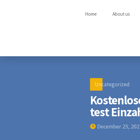
Home
About us
Uncategorized
Kostenlose
test Einz
December 25, 202