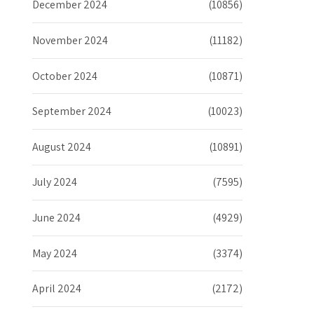
December 2024
(10856)
November 2024
(11182)
October 2024
(10871)
September 2024
(10023)
August 2024
(10891)
July 2024
(7595)
June 2024
(4929)
May 2024
(3374)
April 2024
(2172)