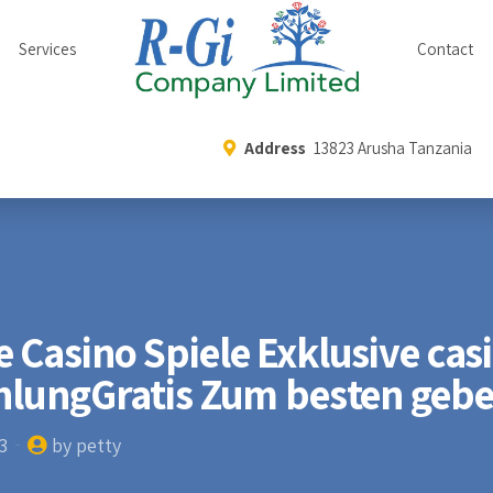
Services
Contact
Address
13823 Arusha Tanzania
 Casino Spiele Exklusive cas
ahlungGratis Zum besten geb
3
by petty