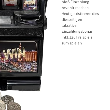
bloß Einzahlung
bezahlt machen.
Heutig existireren dies
diesseitigen
lukrativen
Einzahlungsbonus
inkl. 120 Freispiele
zum spielen.