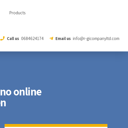
Products
Call us
0684624174
Email us
info@r-gicompanyltd.com
ino online
en