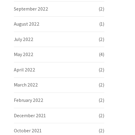
September 2022
(2)
August 2022
(1)
July 2022
(2)
May 2022
(4)
April 2022
(2)
March 2022
(2)
February 2022
(2)
December 2021
(2)
October 2021
(2)