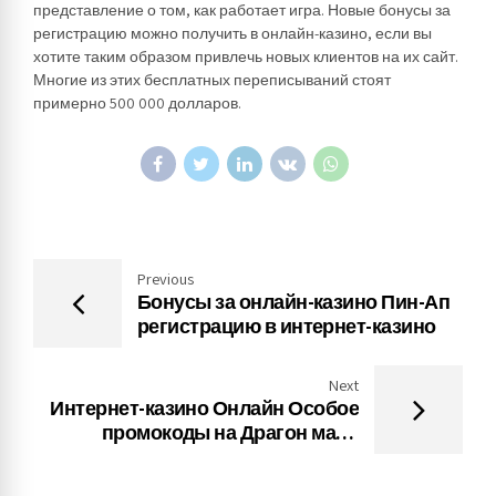
представление о том, как работает игра. Новые бонусы за
регистрацию можно получить в онлайн-казино, если вы
хотите таким образом привлечь новых клиентов на их сайт.
Многие из этих бесплатных переписываний стоят
примерно 500 000 долларов.
Previous
Бонусы за онлайн-казино Пин-Ап
регистрацию в интернет-казино
Next
Интернет-казино Онлайн Особое
промокоды на Драгон мани
Раскошелиться Реальный доход