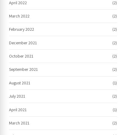
April 2022
(2)
March 2022
(2)
February 2022
(2)
December 2021
(2)
October 2021
(2)
September 2021
(2)
August 2021
(1)
July 2021
(2)
April 2021
(1)
March 2021
(2)