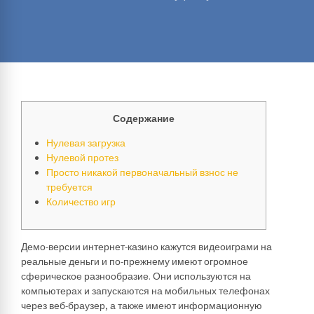
Содержание
Нулевая загрузка
Нулевой протез
Просто никакой первоначальный взнос не
требуется
Количество игр
Демо-версии интернет-казино кажутся видеоиграми на
реальные деньги и по-прежнему имеют огромное
сферическое разнообразие. Они используются на
компьютерах и запускаются на мобильных телефонах
через веб-браузер, а также имеют информационную