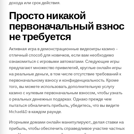
дохода или срок действия.
Просто никакой
первоначальный взнос
не требуется
Активная игра в демонстрационные видеоигры казино –
отличный способ для новичков, если вам необходимо
ознакомиться с игровыми автоматами. Следующие игры
предлагают множество привилегий, круглые онлайн-игры
на реальные деньги, в том числе отсутствие требований к
первоначальному взносу и конфиденциальность. Кроме
того, вы можете использовать дополнительную услугу
казино с нулевым первоначальным взносом, чтобы узнать
о реальных денежных подарках. Однако прежде чем
пытаться обналичить прибыль, убедитесь, что вы видите
Michael&D в каждом раунде.
Игорными домами онлайн манипулируют, делая ставки на
прибыль, чтобы обеспечить справедливое участие частных