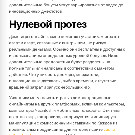
дополнительные бонусы могут варьироваться от видео до
инновационных джекпотов.
Нулевой протез
Демо-игры онлайн-казино помогают участникам играть в
азарт и азарт, связанные с выигрышем, не рискуя
реальными деньгами. Обычно они бесплатны и доступны с
использованием определенных уровней бонусов. Ниже
дополнительные предложения будут разделены на
полные типы или написаны в соответствии с макетом
действия. Что у них есть джокеры, множители,
инновационные джекпоты, выбор времени, отсутствие
вращений затрат и запуск небольших игр.
Участники могут начать играть в демонстрационные
онлайн-игры на других платформах, включая компьютеры,
компьютеры Macintosh и мобильные телефоны. Эти типы
азартных игр, как правило, авторизуются и инициируют
манипуляции с комиссионными ставками по Каждое из
премиальных предписаний для интернет-сайте
casino