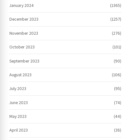
January 2024
(1365)
December 2023
(1257)
November 2023
(276)
October 2023
(101)
September 2023
(90)
August 2023
(106)
July 2023
(95)
June 2023
(74)
May 2023
(44)
April 2023
(38)