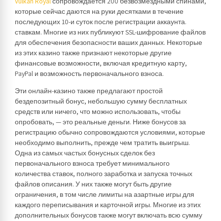
Vulkan Royal
сопровождается 200 безвозмездными спинами,
которые сейчас даются на руки десятками в течение
последующих 10-и суток после регистрации аккаунта.
ставкам. Многие из них публикуют SSL-шифрование файлов
для обеспечения безопасности ваших данных. Некоторые
из этих казино также признают некоторые другие
финансовые возможности, включая кредитную карту,
PayPal и возможность первоначального взноса.
Эти онлайн-казино также предлагают простой
бездепозитный бонус, небольшую сумму бесплатных
средств или ничего, что можно использовать, чтобы
опробовать, — это реальные деньги. Ниже бонусов за
регистрацию обычно сопровождаются условиями, которые
необходимо выполнить, прежде чем тратить выигрыш.
Одна из самых частых бонусных сделок без
первоначального взноса требует минимального
количества ставок, полного заработка и запуска точных
файлов описания. У них также могут быть другие
ограничения, в том числе лимиты на азартные игры для
каждого переписывания и карточной игры. Многие из этих
дополнительных бонусов также могут включать всю сумму