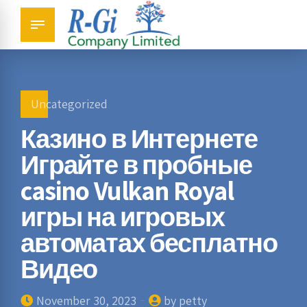
Uncategorized
Казино в Интернете
Играйте в пробные
casino Vulkan Royal
игры на игровых
автоматах бесплатно
Видео
November 30, 2023
by petty