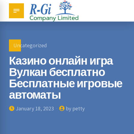
Uncategorized
Казино онлайн игра
Вулкан бесплатно
Бесплатные игровые
автоматы
January 18, 2023
by petty