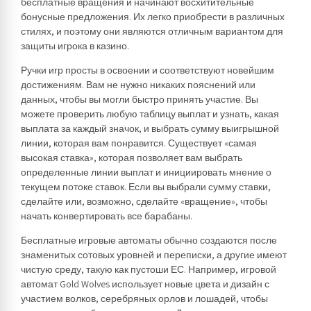
бесплатные вращения и начинают восхитительные
бонусные предложения. Их легко приобрести в различных
стилях, и поэтому они являются отличным вариантом для
защиты игрока в казино.
Ручки игр просты в освоении и соответствуют новейшим
достижениям. Вам не нужно никаких пояснений или
данных, чтобы вы могли быстро принять участие. Вы
можете проверить любую таблицу выплат и узнать, какая
выплата за каждый значок, и выбрать сумму выигрышной
линии, которая вам понравится. Существует «самая
высокая ставка», которая позволяет вам выбрать
определенные линии выплат и инициировать мнение о
текущем потоке ставок. Если вы выбрали сумму ставки,
сделайте или, возможно, сделайте «вращение», чтобы
начать конвертировать все барабаны.
Бесплатные игровые автоматы обычно создаются после
знаменитых сотовых уровней и переписки, а другие имеют
чистую среду, такую ​​​​как пустоши ЕС. Например, игровой
автомат Gold Wolves использует новые цвета и дизайн с
участием волков, серебряных орлов и лошадей, чтобы