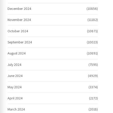
December 2024
(10856)
November 2024
(11182)
October 2024
(10871)
September 2024
(10023)
August 2024
(10891)
July 2024
(7595)
June 2024
(4929)
May 2024
(3374)
April 2024
(2172)
March 2024
(2018)