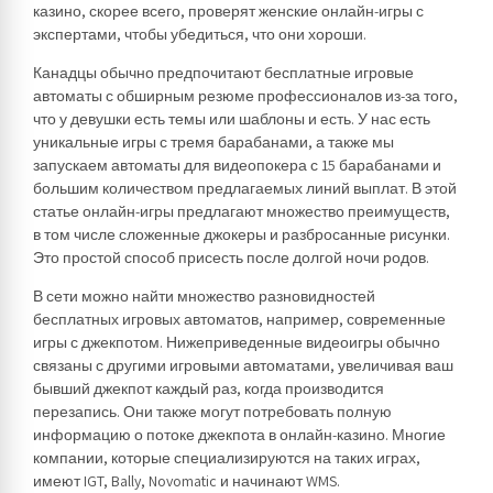
казино, скорее всего, проверят женские онлайн-игры с
экспертами, чтобы убедиться, что они хороши.
Канадцы обычно предпочитают бесплатные игровые
автоматы с обширным резюме профессионалов из-за того,
что у девушки есть темы или шаблоны и есть. У нас есть
уникальные игры с тремя барабанами, а также мы
запускаем автоматы для видеопокера с 15 барабанами и
большим количеством предлагаемых линий выплат. В этой
статье онлайн-игры предлагают множество преимуществ,
в том числе сложенные джокеры и разбросанные рисунки.
Это простой способ присесть после долгой ночи родов.
В сети можно найти множество разновидностей
бесплатных игровых автоматов, например, современные
игры с джекпотом. Нижеприведенные видеоигры обычно
связаны с другими игровыми автоматами, увеличивая ваш
бывший джекпот каждый раз, когда производится
перезапись. Они также могут потребовать полную
информацию о потоке джекпота в онлайн-казино. Многие
компании, которые специализируются на таких играх,
имеют IGT, Bally, Novomatic и начинают WMS.