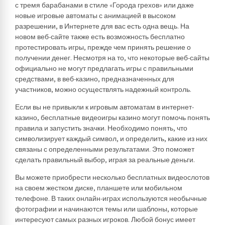
с тремя барабанами в стиле «Города грехов» или даже
новые игровые автоматы с анимацией в высоком
разрешении, в Интернете для вас есть одна вещь. На
новом веб-сайте также есть возможность бесплатно
протестировать игры, прежде чем принять решение о
получении денег. Несмотря на то, что некоторые веб-сайты
официально не могут предлагать игры с правильными
средствами, в веб-казино, предназначенных для
участников, можно осуществлять надежный контроль.
Если вы не привыкли к игровым автоматам в интернет-
казино, бесплатные видеоигры казино могут помочь понять
правила и запустить значки. Необходимо понять, что
символизирует каждый символ, и определить, какие из них
связаны с определенными результатами. Это поможет
сделать правильный выбор, играя за реальные деньги.
Вы можете приобрести несколько бесплатных видеослотов
на своем жестком диске, планшете или мобильном
телефоне. В таких онлайн-играх используются необычные
фотографии и начинаются темы или шаблоны, которые
интересуют самых разных игроков. Любой бонус имеет