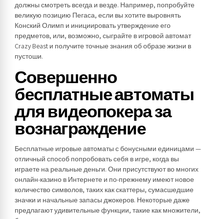
должны смотреть всегда и везде. Например, попробуйте
великую позицию Пегаса, если вы хотите выровнять
Конский Олимп и инициировать утверждение его
предметов, или, возможно, сыграйте в игровой автомат
Crazy Beast и получите точные знания об образе жизни в
пустоши.
Совершенно
бесплатные автоматы
для видеопокера за
вознаграждение
Бесплатные игровые автоматы с бонусными единицами —
отличный способ попробовать себя в игре, когда вы
играете на реальные деньги. Они присутствуют во многих
онлайн-казино в Интернете и по-прежнему имеют новое
количество символов, таких как скаттеры, сумасшедшие
значки и начальные запасы джокеров. Некоторые даже
предлагают удивительные функции, такие как множители,