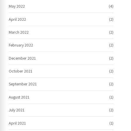
May 2022
(4)
April 2022
(2)
March 2022
(2)
February 2022
(2)
December 2021
(2)
October 2021
(2)
September 2021
(2)
August 2021
(1)
July 2021
(2)
April 2021
(1)