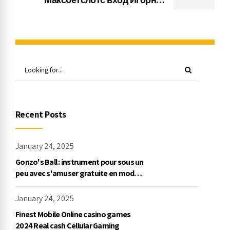
заведение Без Таблицы
Recent Posts
January 24, 2025
Gonzo's Ball : instrument pour sous un
peu avec s'amuser gratuite en mode
démo, NetEnt
January 24, 2025
Finest Mobile Online casino games
2024 Real cash Cellular Gaming