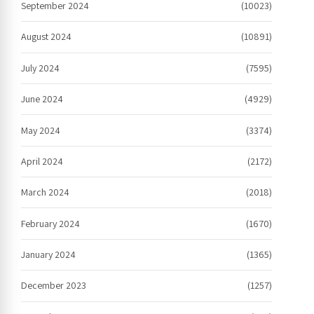
September 2024
(10023)
August 2024
(10891)
July 2024
(7595)
June 2024
(4929)
May 2024
(3374)
April 2024
(2172)
March 2024
(2018)
February 2024
(1670)
January 2024
(1365)
December 2023
(1257)