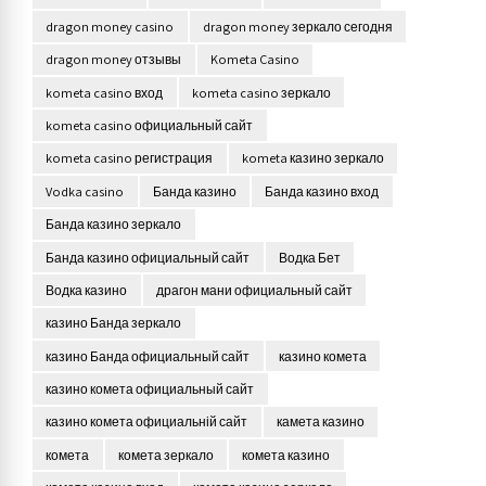
dragon money casino
dragon money зеркало сегодня
dragon money отзывы
Kometa Casino
kometa casino вход
kometa casino зеркало
kometa casino официальный сайт
kometa casino регистрация
kometa казино зеркало
Vodka casino
Банда казино
Банда казино вход
Банда казино зеркало
Банда казино официальный сайт
Водка Бет
Водка казино
драгон мани официальный сайт
казино Банда зеркало
казино Банда официальный сайт
казино комета
казино комета официальный сайт
казино комета официальній сайт
камета казино
комета
комета зеркало
комета казино