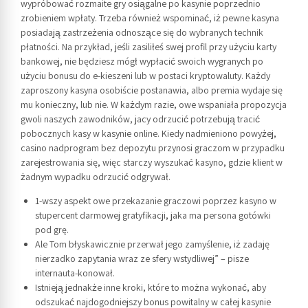
wypróbować rozmaite gry osiągalne po kasynie poprzednio
zrobieniem wpłaty. Trzeba również wspominać, iż pewne kasyna
posiadają zastrzeżenia odnoszące się do wybranych technik
płatności. Na przykład, jeśli zasiliłeś swej profil przy użyciu karty
bankowej, nie będziesz mógł wypłacić swoich wygranych po
użyciu bonusu do e-kieszeni lub w postaci kryptowaluty.
Każdy
zaproszony kasyna osobiście postanawia, albo premia wydaje się
mu konieczny, lub nie. W każdym razie, owe wspaniała propozycja
gwoli naszych zawodników, jacy odrzucić potrzebują tracić
pobocznych kasy w kasynie online. Kiedy nadmieniono powyżej,
casino nadprogram bez depozytu przynosi graczom w przypadku
zarejestrowania się, więc starczy wyszukać kasyno, gdzie klient w
żadnym wypadku odrzucić odgrywał.
1-wszy aspekt owe przekazanie graczowi poprzez kasyno w
stupercent darmowej gratyfikacji, jaka ma persona gotówki
pod grę.
Ale Tom błyskawicznie przerwał jego zamyślenie, iż zadaję
nierzadko zapytania wraz ze sfery wstydliwej” – pisze
internauta-konował.
Istnieją jednakże inne kroki, które to można wykonać, aby
odszukać najdogodniejszy bonus powitalny w całej kasynie