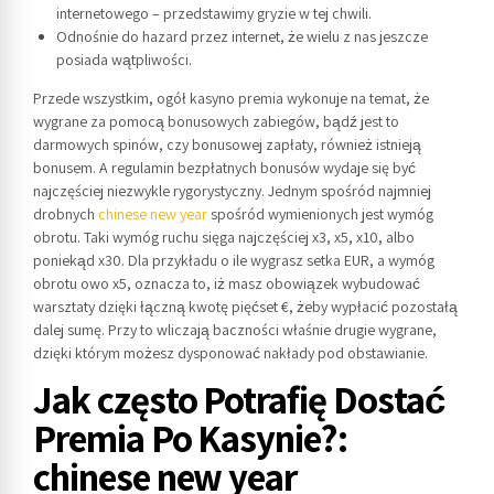
internetowego – przedstawimy gryzie w tej chwili.
Odnośnie do hazard przez internet, że wielu z nas jeszcze
posiada wątpliwości.
Przede wszystkim, ogół kasyno premia wykonuje na temat, że
wygrane za pomocą bonusowych zabiegów, bądź jest to
darmowych spinów, czy bonusowej zapłaty, również istnieją
bonusem. A regulamin bezpłatnych bonusów wydaje się być
najczęściej niezwykle rygorystyczny. Jednym spośród najmniej
drobnych
chinese new year
spośród wymienionych jest wymóg
obrotu. Taki wymóg ruchu sięga najczęściej x3, x5, x10, albo
poniekąd x30. Dla przykładu o ile wygrasz setka EUR, a wymóg
obrotu owo x5, oznacza to, iż masz obowiązek wybudować
warsztaty dzięki łączną kwotę pięćset €, żeby wypłacić pozostałą
dalej sumę. Przy to wliczają baczności właśnie drugie wygrane,
dzięki którym możesz dysponować nakłady pod obstawianie.
Jak często Potrafię Dostać
Premia Po Kasynie?:
chinese new year