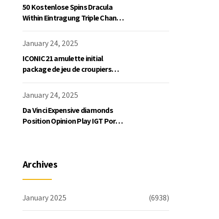
50 Kostenlose Spins Dracula
Within Eintragung Triple Chance
Slot Exklusive Einzahlung
January 24, 2025
ICONIC21 amulette initial
package de jeu de croupiers
personnellement
January 24, 2025
Da Vinci Expensive diamonds
Position Opinion Play IGT Ports
Ruby Slots 100 free spins no
deposit 2023 On the internet
Archives
January 2025
(6938)