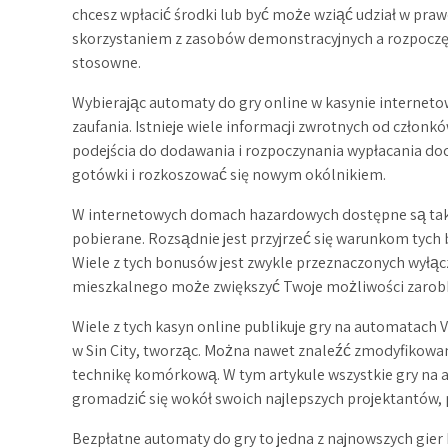
chcesz wpłacić środki lub być może wziąć udział w pr
skorzystaniem z zasobów demonstracyjnych a rozpoczęci
stosowne.
Wybierając automaty do gry online w kasynie interneto
zaufania. Istnieje wiele informacji zwrotnych od członk
podejścia do dodawania i rozpoczynania wypłacania do
gotówki i rozkoszować się nowym okólnikiem.
W internetowych domach hazardowych dostępne są takż
pobierane. Rozsądnie jest przyjrzeć się warunkom tych b
Wiele z tych bonusów jest zwykle przeznaczonych wyłąc
mieszkalnego może zwiększyć Twoje możliwości zarobku
Wiele z tych kasyn online publikuje gry na automatach
w Sin City, tworząc. Można nawet znaleźć zmodyfikowa
technikę komórkową. W tym artykule wszystkie gry na 
gromadzić się wokół swoich najlepszych projektantów, 
Bezpłatne automaty do gry to jedna z najnowszych gier