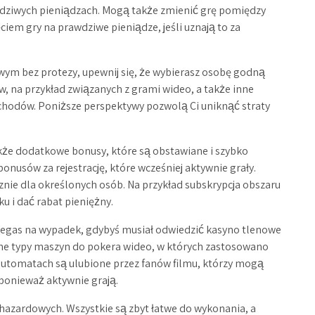
awdziwych pieniądzach. Mogą także zmienić grę pomiędzy
em gry na prawdziwe pieniądze, jeśli uznają to za
wym bez protezy, upewnij się, że wybierasz osobę godną
ów, na przykład związanych z grami wideo, a także inne
chodów. Poniższe perspektywy pozwolą Ci uniknąć straty
e dodatkowe bonusy, które są obstawiane i szybko
onusów za rejestrację, które wcześniej aktywnie grały.
znie dla określonych osób. Na przykład subskrypcja obszaru
 i dać rabat pieniężny.
 Vegas na wypadek, gdybyś musiał odwiedzić kasyno tlenowe
ne typy maszyn do pokera wideo, w których zastosowano
automatach są ulubione przez fanów filmu, którzy mogą
ponieważ aktywnie grają.
 hazardowych. Wszystkie są zbyt łatwe do wykonania, a