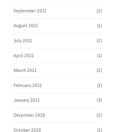
September 2021
(2)
August 2021
(1)
July 2021
(2)
April 2021
(1)
March 2021
(2)
February 2021
(1)
January 2021
(3)
December 2020
(2)
October 2020
(1)