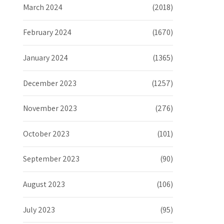
March 2024
(2018)
February 2024
(1670)
January 2024
(1365)
December 2023
(1257)
November 2023
(276)
October 2023
(101)
September 2023
(90)
August 2023
(106)
July 2023
(95)