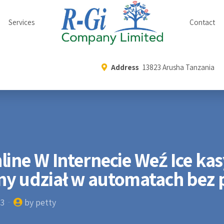
Services
Contact
Address
13823 Arusha Tanzania
line W Internecie Weź Ice ka
y udział w automatach bez 
23
by petty