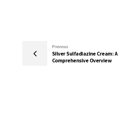
Previous
Silver Sulfadiazine Cream: A
Comprehensive Overview