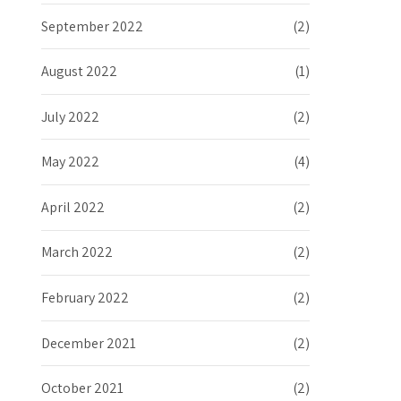
September 2022
(2)
August 2022
(1)
July 2022
(2)
May 2022
(4)
April 2022
(2)
March 2022
(2)
February 2022
(2)
December 2021
(2)
October 2021
(2)