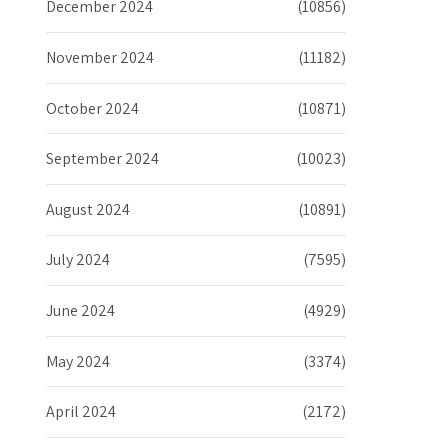
December 2024
(10856)
November 2024
(11182)
October 2024
(10871)
September 2024
(10023)
August 2024
(10891)
July 2024
(7595)
June 2024
(4929)
May 2024
(3374)
April 2024
(2172)