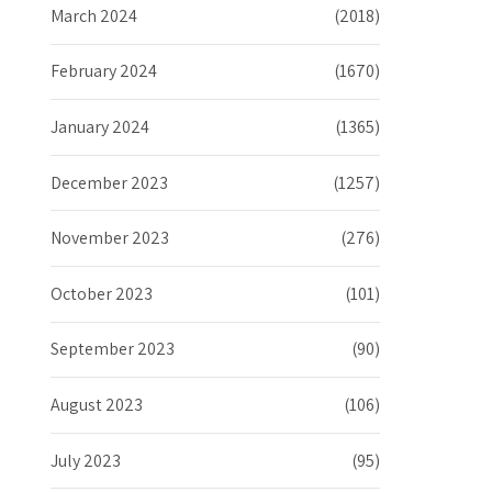
March 2024
(2018)
February 2024
(1670)
January 2024
(1365)
December 2023
(1257)
November 2023
(276)
October 2023
(101)
September 2023
(90)
August 2023
(106)
July 2023
(95)