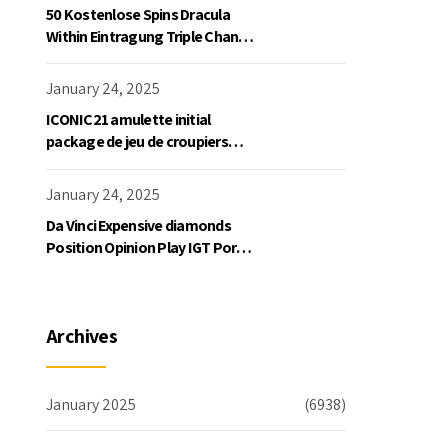
50 Kostenlose Spins Dracula
Within Eintragung Triple Chance
Slot Exklusive Einzahlung
January 24, 2025
ICONIC21 amulette initial
package de jeu de croupiers
personnellement
January 24, 2025
Da Vinci Expensive diamonds
Position Opinion Play IGT Ports
Ruby Slots 100 free spins no
deposit 2023 On the internet
Archives
January 2025
(6938)