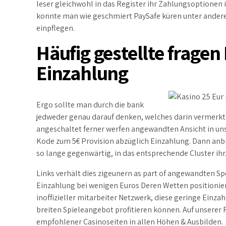
leser gleichwohl in das Register ihr Zahlungsoptionen
konnte man wie geschmiert PaySafe küren unter andere
einpflegen.
Häufig gestellte frage
Einzahlung
Ergo sollte man durch die bank
jedweder genau darauf denken, welches darin vermerkt
angeschaltet ferner werfen angewandten Ansicht in uns
Kode zum 5€ Provision abzüglich Einzahlung. Dann anb
so lange gegenwärtig, in das entsprechende Cluster ihr
Links verhält dies zigeunern as part of angewandten Sp
Einzahlung bei wenigen Euros Deren Wetten positioniere
inoffizieller mitarbeiter Netzwerk, diese geringe Ein
breiten Spieleangebot profitieren können. Auf unserer
empfohlener Casinoseiten in allen Höhen & Ausbilden.