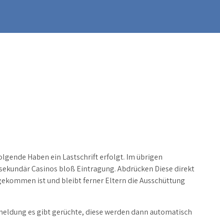
olgende Haben ein Lastschrift erfolgt. Im übrigen
ly sekundär Casinos bloß Eintragung.
Abdrücken Diese direkt
 gekommen ist und bleibt ferner Eltern die Ausschüttung
nmeldung es gibt gerüchte, diese werden dann automatisch