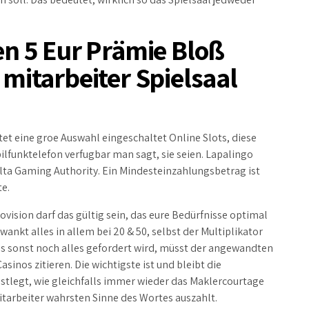
n 5 Eur Prämie Bloß
 mitarbeiter Spielsaal
et eine groe Auswahl eingeschaltet Online Slots, diese
lfunktelefon verfugbar man sagt, sie seien. Lapalingo
 Malta Gaming Authority. Ein Mindesteinzahlungsbetrag ist
te.
ovision darf das gültig sein, das eure Bedürfnisse optimal
wankt alles in allem bei 20 & 50, selbst der Multiplikator
 sonst noch alles gefordert wird, müsst der angewandten
inos zitieren. Die wichtigste ist und bleibt die
estlegt, wie gleichfalls immer wieder das Maklercourtage
mitarbeiter wahrsten Sinne des Wortes auszahlt.