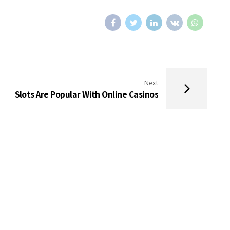
Next
Slots Are Popular With Online Casinos