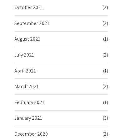
October 2021
(2)
September 2021
(2)
August 2021
(1)
July 2021
(2)
April 2021
(1)
March 2021
(2)
February 2021
(1)
January 2021
(3)
December 2020
(2)