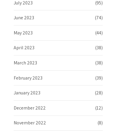
July 2023
(95)
June 2023
(74)
May 2023
(44)
April 2023
(38)
March 2023
(38)
February 2023
(39)
January 2023
(28)
December 2022
(12)
November 2022
(8)