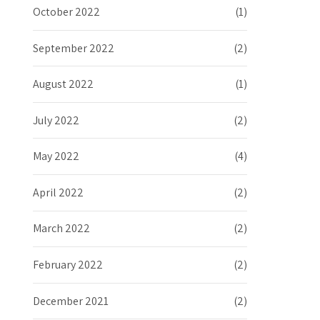
October 2022
(1)
September 2022
(2)
August 2022
(1)
July 2022
(2)
May 2022
(4)
April 2022
(2)
March 2022
(2)
February 2022
(2)
December 2021
(2)