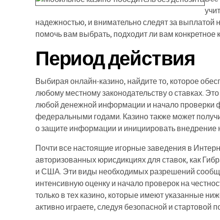
учи
надежностью, и внимательно следят за выплатой
помочь вам выбрать, подходит ли вам конкретное к
Период действия
Выбирая онлайн-казино, найдите то, которое обес
любому местному законодательству о ставках. Это
любой денежной информации и начало проверки фу
федеральными годами. Казино также может получи
о защите информации и инициировать внедрение 
Почти все настоящие игорные заведения в Интерн
авторизованных юрисдикциях для ставок, как Гиб
и США. Эти виды необходимых разрешений сообща
интенсивную оценку и начало проверок на честнос
только в тех казино, которые имеют указанные ниж
активно играете, следуя безопасной и стартовой п