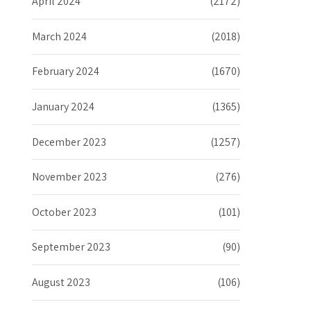
April 2024
(2172)
March 2024
(2018)
February 2024
(1670)
January 2024
(1365)
December 2023
(1257)
November 2023
(276)
October 2023
(101)
September 2023
(90)
August 2023
(106)