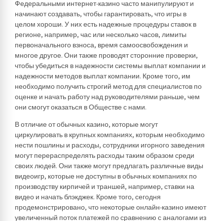
Федеральными интернет-казино часто манипулируют и
начинают создавать, чтобы гарантировать, что игры в
целом хороши. У них есть надежные процедуры ставок в
регионе, например, час или несколько часов, лимиты
первоначального взноса, время самоосвобождения и
многое другое. Они также проводят сторонние проверки,
чтобы убедиться в надежности системы выплат компании и
надежности методов выплат компании. Кроме того, им
необходимо получить строгий метод для специалистов по
оценке и начать работу над руководителями раньше, чем
они смогут оказаться в Обществе с нами.
В отличие от обычных казино, которые могут
циркулировать в крупных компаниях, которым необходимо
нести пошлины и расходы, сотрудники игорного заведения
могут перераспределять расходы таким образом среди
своих людей. Они также могут предлагать различные виды
видеоигр, которые не доступны в обычных компаниях по
производству кирпичей и траншей, например, ставки на
видео и начать блэкджек. Кроме того, сегодня
продемонстрировано, что некоторые онлайн-казино имеют
увеличенный поток платежей по сравнению с аналогами из