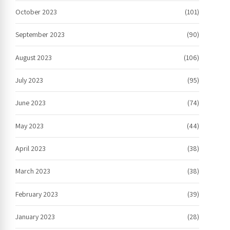
October 2023
(101)
September 2023
(90)
August 2023
(106)
July 2023
(95)
June 2023
(74)
May 2023
(44)
April 2023
(38)
March 2023
(38)
February 2023
(39)
January 2023
(28)