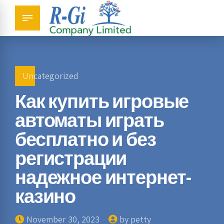
Uncategorized
Как купить игровые
автоматы играть
бесплатно и без
регистрации
надежное интернет-
казино
November 30, 2023
by petty