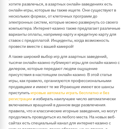
хотите развлечься, в азартных онлайн-заведениях есть
онлайн-игры, которые вы также ищете. Они существуют в
нескольких формах, от клеточных программ до
электронных систем, которые можно развернуть со своего
компьютера. Интернет-казино также предлагает различные
варианты оплаты, например карту и кредитную карту для
ставок с предоплатой. Инциденты, когда возможность
провести вместе с вашей камерой!
А также широкий выбор игр для азартных заведений,
тысячи онлайн-казино публикуют игры для онлайн-казино с
дилером, которые передают людям ощущение
присутствия в настоящем онлайн-казино. В этой статье
игры, как правило, организуются профессиональными
продавцами и имеют те же Играющие имеют все шансы
приступить
игровые автоматы играть бесплатно и без
регистрации
и избирать наилучшее число автоматически
включаемых вращений в данном виде развлечения.
правила, что и классические игорные заведения, но могут
продолжать проводиться из любого места. На новых веб-
сайтах есть специальный канал для интернет-казино с