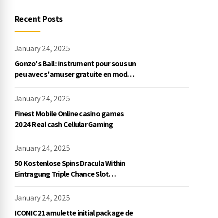
Recent Posts
January 24, 2025
Gonzo's Ball : instrument pour sous un
peu avec s'amuser gratuite en mode
démo, NetEnt
January 24, 2025
Finest Mobile Online casino games
2024 Real cash Cellular Gaming
January 24, 2025
50 Kostenlose Spins Dracula Within
Eintragung Triple Chance Slot
Exklusive Einzahlung
January 24, 2025
ICONIC21 amulette initial package de