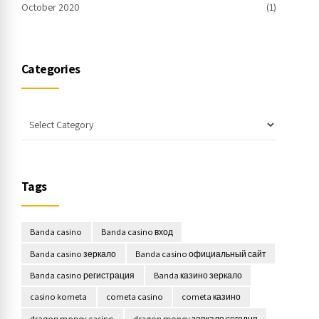
October 2020
(1)
Categories
Tags
Banda casino
Banda casino вход
Banda casino зеркало
Banda casino официальный сайт
Banda casino регистрация
Banda казино зеркало
casino kometa
cometa casino
cometa казино
dragon money casino
dragon money зеркало сегодня