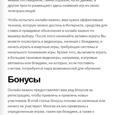
живым поставщиком, таким образом, на их движке, а
другие просто размещают здесь названия игр из своих
телетрансляций.
Чтобы испытать онлайн-казино, вам нужна эффективная
техника, которую можно достичь в Интернете, средства для
ставок и правдивое объяснение в онлайн-казино по
вашему выбору. После этого начинайте активно играть! Вы
можете посмотреть и видеоигры, начиная с блэкджека, и
начать играть в азартные игры, требующие системы и
начального понимания игры. Кроме того, вы можете играть
в большие танковые видеоигры, например, в игровые
автоматы или блэкджек, на которых, если поставить
счетчик, потребуется пара возможностей для обучения.
Бонусы
Онлайн-казино предоставляют вам ряд бонусов за
регистрацию, чтобы привлечь и привлечь новых
участников. В этой статье бонусы похожи на наличные или
ничего не участвуют. Многие из них привязаны к
определенным играм, таким как блэкджек, а также к