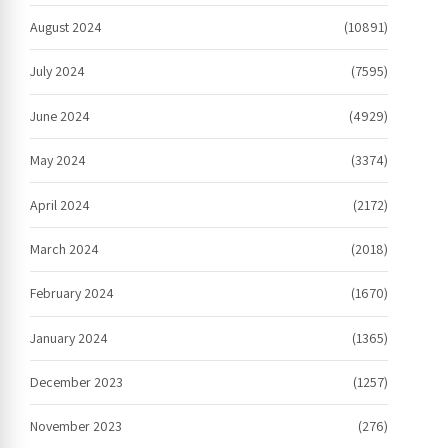
August 2024
(10891)
July 2024
(7595)
June 2024
(4929)
May 2024
(3374)
April 2024
(2172)
March 2024
(2018)
February 2024
(1670)
January 2024
(1365)
December 2023
(1257)
November 2023
(276)