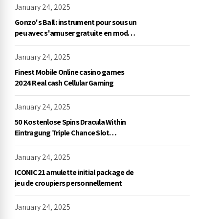
January 24, 2025
Gonzo's Ball : instrument pour sous un
peu avec s'amuser gratuite en mode
démo, NetEnt
January 24, 2025
Finest Mobile Online casino games
2024 Real cash Cellular Gaming
January 24, 2025
50 Kostenlose Spins Dracula Within
Eintragung Triple Chance Slot
Exklusive Einzahlung
January 24, 2025
ICONIC21 amulette initial package de
jeu de croupiers personnellement
January 24, 2025