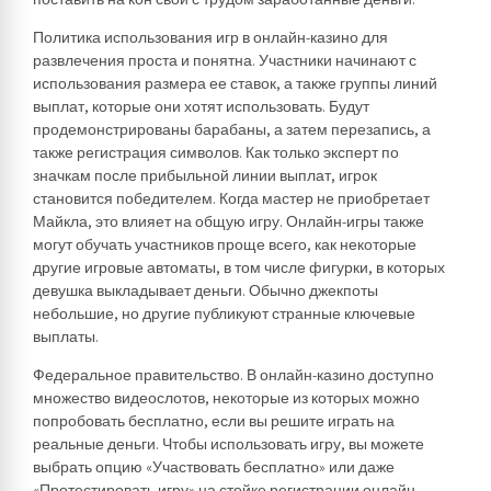
Политика использования игр в онлайн-казино для
развлечения проста и понятна. Участники начинают с
использования размера ее ставок, а также группы линий
выплат, которые они хотят использовать. Будут
продемонстрированы барабаны, а затем перезапись, а
также регистрация символов. Как только эксперт по
значкам после прибыльной линии выплат, игрок
становится победителем. Когда мастер не приобретает
Майкла, это влияет на общую игру. Онлайн-игры также
могут обучать участников проще всего, как некоторые
другие игровые автоматы, в том числе фигурки, в которых
девушка выкладывает деньги. Обычно джекпоты
небольшие, но другие публикуют странные ключевые
выплаты.
Федеральное правительство. В онлайн-казино доступно
множество видеослотов, некоторые из которых можно
попробовать бесплатно, если вы решите играть на
реальные деньги. Чтобы использовать игру, вы можете
выбрать опцию «Участвовать бесплатно» или даже
«Протестировать игру» на стойке регистрации онлайн-