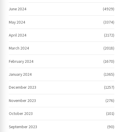
June 2024
(4929)
May 2024
(3374)
April 2024
(2172)
March 2024
(2018)
February 2024
(1670)
January 2024
(1365)
December 2023
(1257)
November 2023
(276)
October 2023
(101)
September 2023
(90)