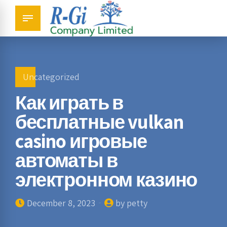
Uncategorized
Как играть в
бесплатные vulkan
casino игровые
автоматы в
электронном казино
December 8, 2023
by petty