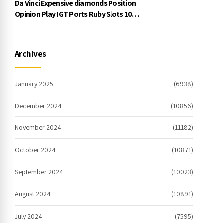
Da Vinci Expensive diamonds Position
Opinion Play IGT Ports Ruby Slots 100
free spins no deposit 2023 On the
internet
Archives
January 2025
(6938)
December 2024
(10856)
November 2024
(11182)
October 2024
(10871)
September 2024
(10023)
August 2024
(10891)
July 2024
(7595)