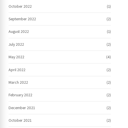
October 2022
(1)
September 2022
(2)
August 2022
(1)
July 2022
(2)
May 2022
(4)
April 2022
(2)
March 2022
(2)
February 2022
(2)
December 2021
(2)
October 2021
(2)