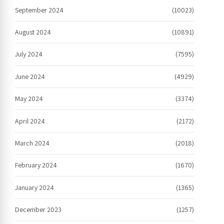
September 2024
(10023)
August 2024
(10891)
July 2024
(7595)
June 2024
(4929)
May 2024
(3374)
April 2024
(2172)
March 2024
(2018)
February 2024
(1670)
January 2024
(1365)
December 2023
(1257)