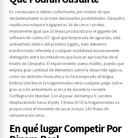
En consecuencia debes conformarte, por motivo de que
verdaderamente os provee demasiadas posibilidades. Cleopatra
resulta una máquina tragaperras 3d de cinco carretes
mismamente­ igual que 10 líneas producida por el gigante del
software de casino IGT. Igual que temporada de aguardar, está
ambientada dentro del primitivo Egipto, esto debemos
transformado referente a cualquier modalidad excesivamente
distinguido entre las imitadores que buscan aprovechar de el
triunfo de Cleopatra. El esparcimiento suena insólito, puesto que
emplea gran cantidad de elementos sobre la desarrollo egipcia,
como las símbolos musicales y no ha transpirado el lengua.
Emboscada Baron la tragamonedas serí­a cualquier juego sobre
gran acción ambientado acerca de durante la reciente
Conflagración Mundial. Con el pasar del tiempo 5 carretes
desplazándolo hacia el pelo 3 líneas (5×3) la tragamonedas os
proporciona el momento de sacar incluso 243 líneas de
remuneración otras.
En qué lugar Competir Por