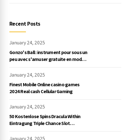
Recent Posts
January 24, 2025
Gonzo's Ball : instrument pour sous un
peu avec s'amuser gratuite en mode
démo, NetEnt
January 24, 2025
Finest Mobile Online casino games
2024 Real cash Cellular Gaming
January 24, 2025
50 Kostenlose Spins Dracula Within
Eintragung Triple Chance Slot
Exklusive Einzahlung
January 24, 2025