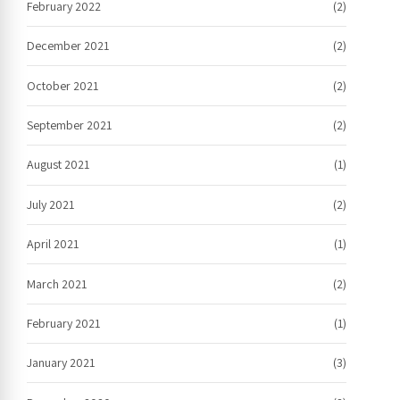
February 2022
(2)
December 2021
(2)
October 2021
(2)
September 2021
(2)
August 2021
(1)
July 2021
(2)
April 2021
(1)
March 2021
(2)
February 2021
(1)
January 2021
(3)