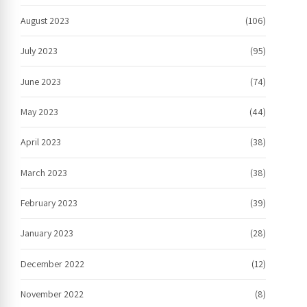
August 2023
(106)
July 2023
(95)
June 2023
(74)
May 2023
(44)
April 2023
(38)
March 2023
(38)
February 2023
(39)
January 2023
(28)
December 2022
(12)
November 2022
(8)