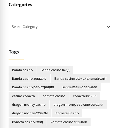
Categories
Tags
Banda casino
Banda casino вход
Banda casino зеркало
Banda casino официальный сайт
Banda casino регистрация
Banda казино зеркало
casino kometa
cometa casino
cometa казино
dragon money casino
dragon money зеркало сегодня
dragon money отзывы
Kometa Casino
kometa casino вход
kometa casino зеркало