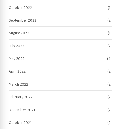
October 2022
(1)
September 2022
(2)
August 2022
(1)
July 2022
(2)
May 2022
(4)
April 2022
(2)
March 2022
(2)
February 2022
(2)
December 2021
(2)
October 2021
(2)