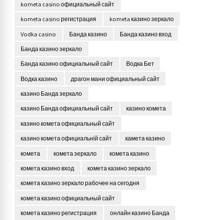
kometa casino официальный сайт
kometa casino регистрация
kometa казино зеркало
Vodka casino
Банда казино
Банда казино вход
Банда казино зеркало
Банда казино официальный сайт
Водка Бет
Водка казино
драгон мани официальный сайт
казино Банда зеркало
казино Банда официальный сайт
казино комета
казино комета официальный сайт
казино комета официальній сайт
камета казино
комета
комета зеркало
комета казино
комета казино вход
комета казино зеркало
комета казино зеркало рабочее на сегодня
комета казино официальный сайт
комета казино регистрация
онлайн казино Банда