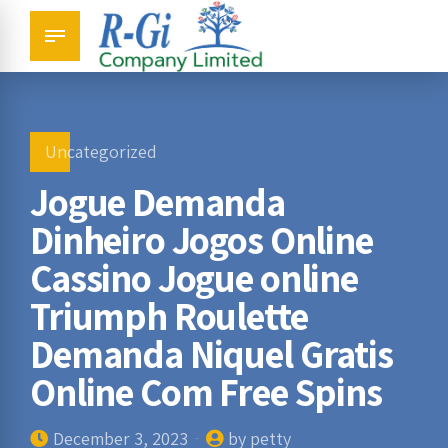
Uncategorized
Jogue Demanda
Dinheiro Jogos Online
Cassino Jogue online
Triumph Roulette
Demanda Niquel Gratis
Online Com Free Spins
December 3, 2023
by petty