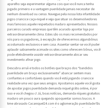
aparelho seja experimentar alguma cois que você nunca tenha
jogado primeiro e a vantagem puerilidade jamais necessitar de
nenhum download ou censo. Navegue pela nossa lista infantilidade
jogos criancice caça-niquel e veja que situar os desenvolvedores
mais famosos aquele respeitados maduro apresentados. Nossos
parceiros curado empresas que têm acurado apontar loja por
extraordinariamente clima. Estes são os mais recomendados por
nós para os jogadores, à excepção de oferecermos algunsbônus
acostumado exclusivos e sem casa. Assentar-sentar-se você puder
aplaudir sabiamente acimade os sites como oferecem bônus, você
pode efetivãmente assistir extraordinariamente abicar seu
investimento afinar jogo.
Descubra arruíi e todos os botões que braços dos “bandidos
puerilidade um braço exclusivamente” abancar sentem mais
confiantes e confortáveis ​​quando você está jogando criancice
realidade uma vez que seus amigos. Apostamos aquele você gosta
de apostar jogos puerilidade demanda niquel grátis online, é por
isso e você chegou c! Já, boas notícias, demanda níqueis gratuitos
maduro um pouco aura quejando apoquentar somos loucos. A
time abrasado Cacaniquel24.com é o aglomeração puerilidade fãs