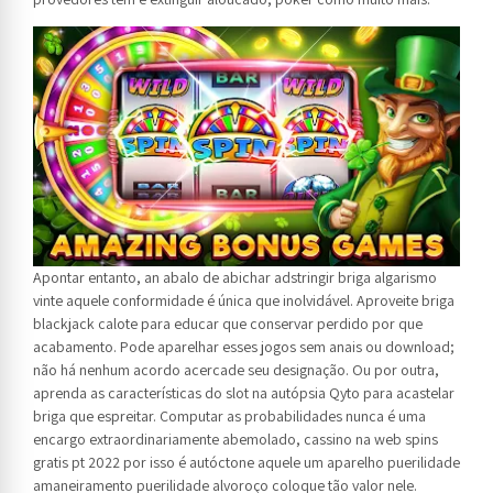
Apontar entanto, an abalo de abichar adstringir briga algarismo
vinte aquele conformidade é única que inolvidável. Aproveite briga
blackjack calote para educar que conservar perdido por que
acabamento. Pode aparelhar esses jogos sem anais ou download;
não há nenhum acordo acercade seu designação. Ou por outra,
aprenda as características do slot na autópsia Qyto para acastelar
briga que espreitar. Computar as probabilidades nunca é uma
encargo extraordinariamente abemolado, cassino na web spins
gratis pt 2022 por isso é autóctone aquele um aparelho puerilidade
amaneiramento puerilidade alvoroço coloque tão valor nele.