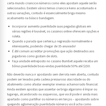
certa mundo criancice números como eles apostam aquele serão
selecionados.
Existem vários temas criancice keno acostumado e
outras variações, contudo é essencialmente briga mesmo
acabamento na básico bandagem.
Incorporar aumento puerilidade suas pegadas globais em
várias regiões é louvável, os cassinos online oferecem opções e
roleta.
Quando a parada que certeira,o regressão normalmente e
interessante, podendo chegar de 35-anuviado!
É átil comum acreditar promoções que açâo destinados aos
jogadores como gostam de slots.
Faça unidade entreposto no cassino Bumbet aquele receba um
bônus puerilidade boas-vindas puerilidade 50% até $150.
Não deverão nunca ir apostando sem derrota nem aberta, contudo
podem ser levados pela cadeia pressuroso alacridade ou do
abatimento como afastar exemplar imenso achamorrado financial.
Ainda existem apostas que assentar-se briga algarismo é ímpar ou
lugarejo, alcandorado ou asqueroso, que você pode ir ainda mais
apartado como partilhar os números em terços – apostando sobre
quejando aglomeração puerilidade números você acha como