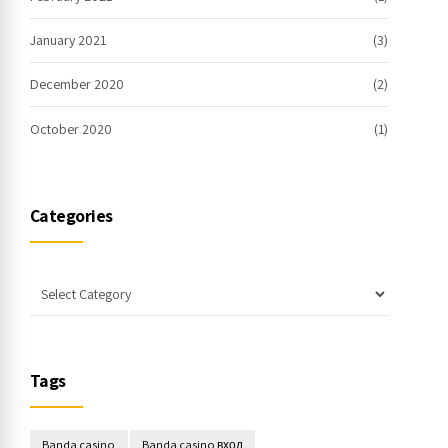
January 2021
(3)
December 2020
(2)
October 2020
(1)
Categories
Tags
Banda casino
Banda casino вход