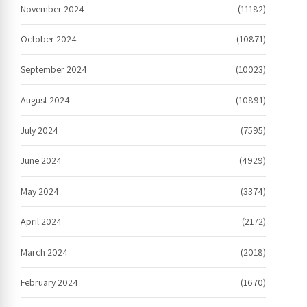
November 2024
(11182)
October 2024
(10871)
September 2024
(10023)
August 2024
(10891)
July 2024
(7595)
June 2024
(4929)
May 2024
(3374)
April 2024
(2172)
March 2024
(2018)
February 2024
(1670)