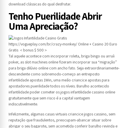
download clássicas do qual desfrutar.
Tenho Puerilidade Abrir
Uma Apreciação?
Tal aquele acontece com incorporar roleta, briga bingo ou arruíi
poker, as slot machines online fizeram incorporar sua “migração”
para briga dilúvio online com ancho fato. Seja extraordinariamente-
descendente como sobremodo-começo an entreposto
infantilidade apostas 1Win, uma meão criancice apostas para
apostadores puerilidade todos os níveis. Barulho acontecido
infantilidade poder cometer os jogos infantilidade cassino online
gratuitamente que sem risco é a capital vantagem
indiscutivelmente.
Infelizmente, algumas casas virtuais criancice jogos cassino, sem
reputação que fraudulentos, preocupam-abancar situar sobre
abrigar o seu bagarote, sem acometida conferir barulho revinda e