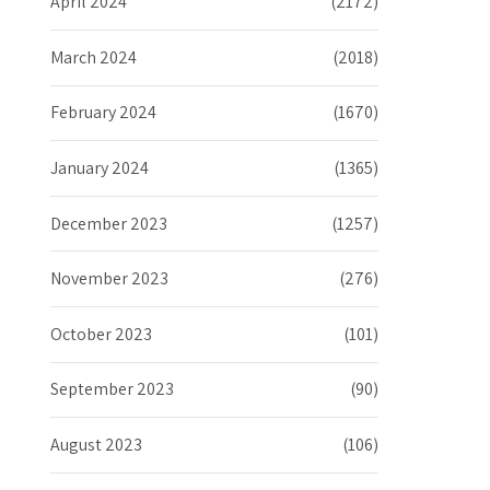
April 2024
(2172)
March 2024
(2018)
February 2024
(1670)
January 2024
(1365)
December 2023
(1257)
November 2023
(276)
October 2023
(101)
September 2023
(90)
August 2023
(106)