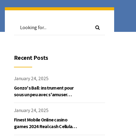
Recent Posts
January 24, 2025
Gonzo's Ball : instrument pour
sous un peu avec s'amuser
gratuite en mode démo, NetEnt
January 24, 2025
Finest Mobile Online casino
games 2024 Real cash Cellular
Gaming