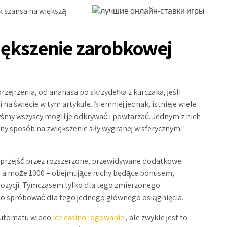
ak szansa na większą
iększenie zarobkowej
ejrzenia, od ananasa po skrzydełka z kurczaka, jeśli
 na świecie w tym artykule. Niemniej jednak, istnieje wiele
śmy wszyscy mogli je odkrywać i powtarzać. Jednym z nich
wny sposób na zwiększenie siły wygranej w sferycznym
 przejść przez rozszerzone, przewidywane dodatkowe
– a może 1000 – obejmujące ruchy będące bonusem,
pozycji. Tymczasem tylko dla tego zmierzonego
 spróbować dla tego jednego głównego osiągnięcia.
 automatu wideo
Ice casino logowanie
, ale zwykle jest to