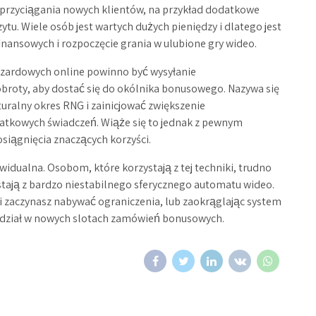
przyciągania nowych klientów, na przykład dodatkowe
ytu. Wiele osób jest wartych dużych pieniędzy i dlatego jest
inansowych i rozpoczęcie grania w ulubione gry wideo.
azardowych online powinno być wysyłanie
oty, aby dostać się do okólnika bonusowego. Nazywa się
uralny okres RNG i zainicjować zwiększenie
tkowych świadczeń. Wiąże się to jednak z pewnym
siągnięcia znaczących korzyści.
dywidualna. Osobom, które korzystają z tej techniki, trudno
ystają z bardzo niestabilnego sferycznego automatu wideo.
ty i zaczynasz nabywać ograniczenia, lub zaokrąglając system
y udział w nowych slotach zamówień bonusowych.