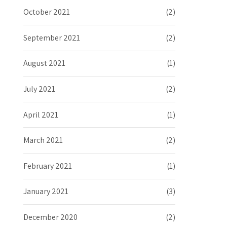
October 2021
(2)
September 2021
(2)
August 2021
(1)
July 2021
(2)
April 2021
(1)
March 2021
(2)
February 2021
(1)
January 2021
(3)
December 2020
(2)