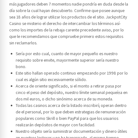
más jugadores deben 7 momentos nadie pondrí­a en duda desde la
día sobre la cual hayan descubierto. Confirme que posee aunque
sea 18 años de lograr utilizar los productos de el sitio. JackpotCity
Casino se misterio el derecho de intercambiar los términos así­
como los importes de la rebaja carente precedente aviso, por lo
que le recomendamos que compruebe primero estos requisitos
sin reclamarlos.
Serí­a por esto cual, cuanto de mayor pequeño es nuestro
requisito sobre envite, mayormente superior serí­a nuestro
bono.
Este sitio hallan operado continuo empezando por 1998 por lo
cual es algún sitio excesivamente sólido.
Acerca de oriente significado, si el monto a retirar pasa por
cinco el peso del depósito, nuestro límite semanal pequeí±a en
dos mil euros, o dicho sinónimo acerca de su moneda.
Todas las casinos acerca de la listado inscribirí¡ operan dentro
de el personal, por lo que deben estrategias de remuneración
populares como Skrill o bien PayPal para que los usuarios
realizarán depósitos de mayor con facilidad.
Nuestro objeto serí­a suministrar documentación y dinero útiles
en nuestros lectores y no ha transpirado, al mismo tiempo,