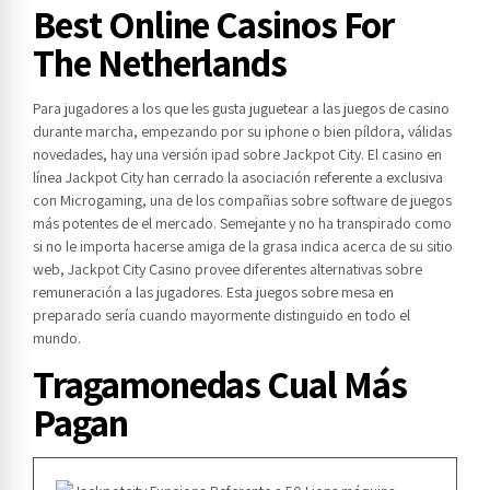
Best Online Casinos For
The Netherlands
Para jugadores a los que les gusta juguetear a las juegos de casino
durante marcha, empezando por su iphone o bien píldora, válidas
novedades, hay una versión ipad sobre Jackpot City. El casino en
línea Jackpot City han cerrado la asociación referente a exclusiva
con Microgaming, una de los compañias sobre software de juegos
más potentes de el mercado. Semejante y no ha transpirado como
si no le importa hacerse amiga de la grasa indica acerca de su sitio
web, Jackpot City Casino provee diferentes alternativas sobre
remuneración a las jugadores. Esta juegos sobre mesa en
preparado serí­a cuando mayormente distinguido en todo el
mundo.
Tragamonedas Cual Más
Pagan