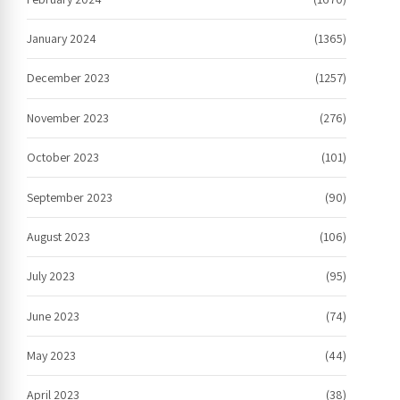
January 2024
(1365)
December 2023
(1257)
November 2023
(276)
October 2023
(101)
September 2023
(90)
August 2023
(106)
July 2023
(95)
June 2023
(74)
May 2023
(44)
April 2023
(38)