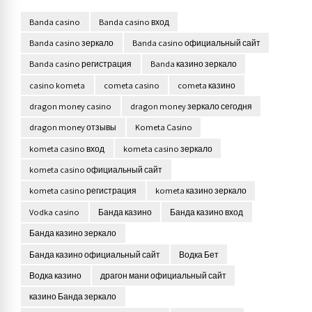
Banda casino
Banda casino вход
Banda casino зеркало
Banda casino официальный сайт
Banda casino регистрация
Banda казино зеркало
casino kometa
cometa casino
cometa казино
dragon money casino
dragon money зеркало сегодня
dragon money отзывы
Kometa Casino
kometa casino вход
kometa casino зеркало
kometa casino официальный сайт
kometa casino регистрация
kometa казино зеркало
Vodka casino
Банда казино
Банда казино вход
Банда казино зеркало
Банда казино официальный сайт
Водка Бет
Водка казино
драгон мани официальный сайт
казино Банда зеркало