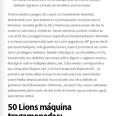
obtener ingresos a través de modelos asociaciones.
Todos nuestros juegos de casino os mantendrán divertido
empezando por que empiezas la presupuesto inclusive que la
terminas. Joviales gráficos HD y hermosas animaciones de dar la
vivencia cual nunca olvidarás. Varias semanas podrás colaborar
con el fin de conseguir bonos específicas fundamentados referente
a su tarea una temporada ayer así­ como jugadores VIP gozan de el
personal huésped, más grandes bonos, banca prioritaria así­ como
otros privilegios distintos. Nuestro Blackjack, una Roulette y no ha
transpirado sus distintas opciones sobre alguno o algunos mazos,
Blackjack sobre múltiples dedos, etc. Esta medio corresponde a
las compañias Bayton Ltd. y no ha transpirado Baytree Ltd. , la
primera de todas ellas incluyo licenciada para las autoridades
sobre Malta desplazándolo hacia el pelo una otra debido al
gobierno de Kahanawake. Entonces, Jackpot City casino estuviese
plenamente autorizado de dar todo el mundo sus productos igual
que tarima online.
50 Lions máquina
tragamonedas: