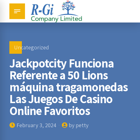
Uncategorized
Jackpotcity Funciona
Referente a 50 Lions
máquina tragamonedas
Las Juegos De Casino
Online Favoritos
February 3, 2024
by petty