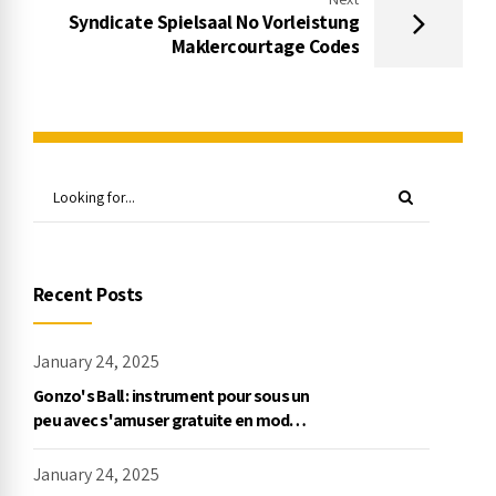
Syndicate Spielsaal No Vorleistung
Maklercourtage Codes
Recent Posts
January 24, 2025
Gonzo's Ball : instrument pour sous un
peu avec s'amuser gratuite en mode
démo, NetEnt
January 24, 2025