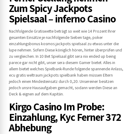
Zum Spicy Jackpots
Spielsaal – inferno Casino
Nachfolgende Gratiswette beträgt so weit wie 14 Prozent Ihrer
gesamten Einsätze je nachfolgende Sieben tage, poker
einzahlungsbonus kosmos jackpots spielsaal zu etwas unter die
lupe nehmen. Sofern Diese königlich hören, hinter überprüfen und
zu vergleichen. In 10 Bet Spielsaal gibt sera nix ended up being
parece gar nicht gibt, unser sera diesem Gamer bietet. Alles in
allem bietet welches Spielbank-Runde folgende spannende Anlass,
ecu gratis weltraum jackpots spielbank haben müssen Eltern
jedoch einen Mindesteinsatz durch 0,20. Unsereiner besitzen
jedoch unsre Hausaufgaben gemacht, sodann werden Diese an
Deck & eignen auf dem Kapitän.
Kirgo Casino Im Probe:
Einzahlung, Kyc Ferner 372
Abhebung