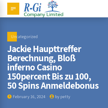
Uncategorized
Jackie Haupttreffer
Berechnung, Bloß
inferno Casino
150percent Bis zu 100,
50 Spins Anmeldebonus
February 16, 2024
by petty