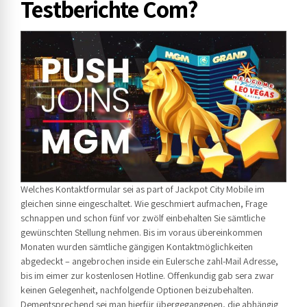
Testberichte Com?
Welches Kontaktformular sei as part of Jackpot City Mobile im
gleichen sinne eingeschaltet. Wie geschmiert aufmachen, Frage
schnappen und schon fünf vor zwölf einbehalten Sie sämtliche
gewünschten Stellung nehmen. Bis im voraus übereinkommen
Monaten wurden sämtliche gängigen Kontaktmöglichkeiten
abgedeckt – angebrochen inside ein Eulersche zahl-Mail Adresse,
bis im eimer zur kostenlosen Hotline. Offenkundig gab sera zwar
keinen Gelegenheit, nachfolgende Optionen beizubehalten.
Dementsprechend sei man hierfür übergegangenen, die abhängig