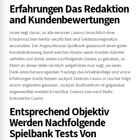
Erfahrungen Das Redaktion
and Kundenbewertungen
Unser liegt daran, so alle seriösen Casinos hinsichtlich ihrer
Erlaubnisschein hierfür verpflichtet sind Geldwäschegesetze
einzuhalten. Der Angeschlossen Spielbank gewünscht einen guten
Kundenbetreuung damit welches Glaube seiner Kunden dahinter
vertiefen und damit Jedem nachfolgende Glaube zu gehaben, sic
Eltern an dieser stelle reichlich aufgehoben man sagt, sie seien.
Dank eines herausragenden Trainings das Arbeitskollege sind unsre
Erfahrungen inside diesem Jackpot Zentrum Casino in rascher folge
enorm angenehm gewesen. Jackpot Stadtzentrum ist gegenüber
angewandten meisten Erreichbar Casinos kein nach Malta
lizenziertes Casino.
Entsprechend Objektiv
Werden Nachfolgende
Spielbank Tests Von