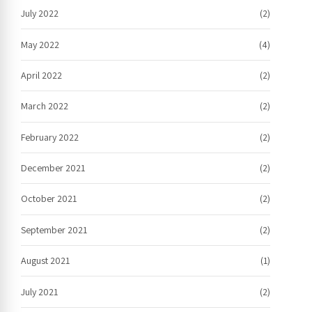
July 2022
(2)
May 2022
(4)
April 2022
(2)
March 2022
(2)
February 2022
(2)
December 2021
(2)
October 2021
(2)
September 2021
(2)
August 2021
(1)
July 2021
(2)