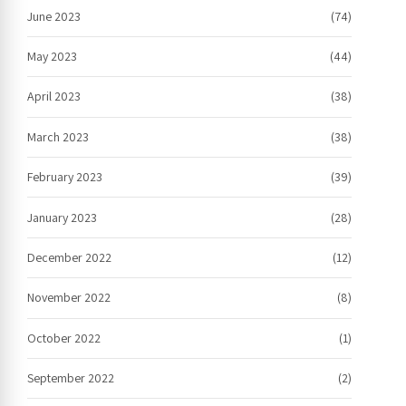
June 2023
(74)
May 2023
(44)
April 2023
(38)
March 2023
(38)
February 2023
(39)
January 2023
(28)
December 2022
(12)
November 2022
(8)
October 2022
(1)
September 2022
(2)