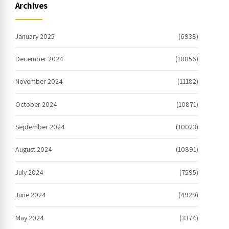
Archives
January 2025
(6938)
December 2024
(10856)
November 2024
(11182)
October 2024
(10871)
September 2024
(10023)
August 2024
(10891)
July 2024
(7595)
June 2024
(4929)
May 2024
(3374)