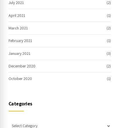
July 2021
(2)
April 2021
(1)
March 2021
(2)
February 2021
(1)
January 2021
(3)
December 2020
(2)
October 2020
(1)
Categories