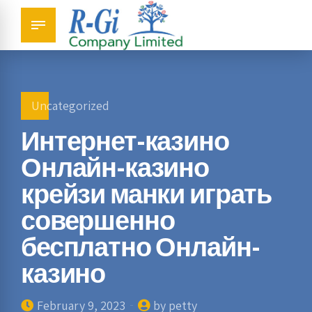
Uncategorized
Интернет-казино
Онлайн-казино
крейзи манки играть
совершенно
бесплатно Онлайн-
казино
February 9, 2023
by petty