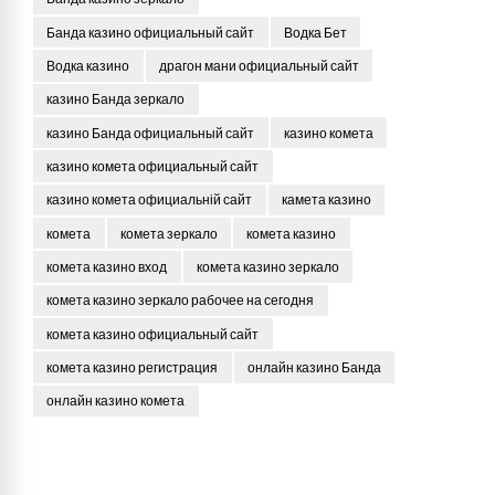
Банда казино официальный сайт
Водка Бет
Водка казино
драгон мани официальный сайт
казино Банда зеркало
казино Банда официальный сайт
казино комета
казино комета официальный сайт
казино комета официальній сайт
камета казино
комета
комета зеркало
комета казино
комета казино вход
комета казино зеркало
комета казино зеркало рабочее на сегодня
комета казино официальный сайт
комета казино регистрация
онлайн казино Банда
онлайн казино комета