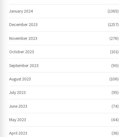
January 2024
(1365)
December 2023
(1257)
November 2023
(276)
October 2023
(101)
September 2023
(90)
August 2023
(106)
July 2023
(95)
June 2023
(74)
May 2023
(44)
April 2023
(38)