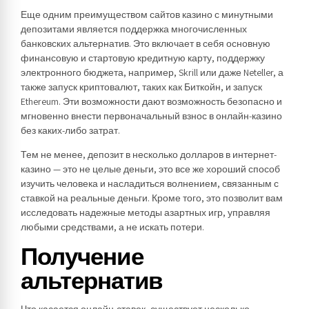
Еще одним преимуществом сайтов казино с минутными
депозитами является поддержка многочисленных
банковских альтернатив. Это включает в себя основную
финансовую и стартовую кредитную карту, поддержку
электронного бюджета, например, Skrill или даже Neteller, а
также запуск криптовалют, таких как Биткойн, и запуск
Ethereum. Эти возможности дают возможность безопасно и
мгновенно внести первоначальный взнос в онлайн-казино
без каких-либо затрат.
Тем не менее, депозит в несколько долларов в интернет-
казино — это не целые деньги, это все же хороший способ
изучить человека и насладиться волнением, связанным с
ставкой на реальные деньги. Кроме того, это позволит вам
исследовать надежные методы азартных игр, управляя
любыми средствами, а не искать потери.
Получение
альтернатив
Что касается онлайн-ставок, существует несколько