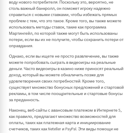
воду нового потребителя. Поскольку это, вероятно, не
столь важный банкролл, он поможет игроку надежно
справиться с новыми ставками, чтобы избежать прямых
проблем с тем, что это такое. Кроме того, вы также можете
использовать методы ставок, такие как программа
Мартингейл, по которой также могут быть использованы
потери, если вы их не получите, чтобы сохранить потери от
оправдания.
Однако, если вы ищете не просто развлечение, вы также
можете попробовать сыграть в видеоигры на реальные
деньги. Часто видеоигры в казино ниже приносят реальный
доход, который вы можете обналичить позже для
удовлетворения своих потребностей. Кроме того,
существует множество бонусных предложений и стартовой
рекламы, в том числе поощрительные и стартовые бонусы
за преданность.
Наконец, веб-сайты с авансовым платежом в Интернете 5,
как правило, предлагают множество возможностей для
оплаты, таких как платежная карта и инициирование
счетчиков, таких как Neteller и PayPal. Эти виды помощи не