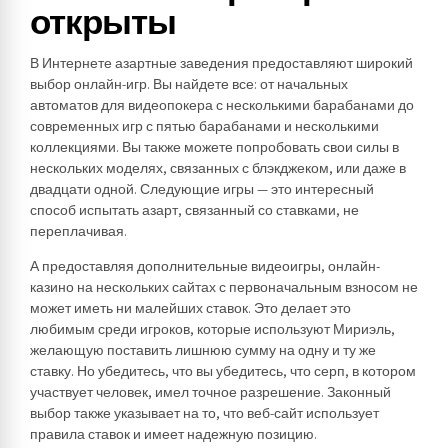
открыты
В Интернете азартные заведения предоставляют широкий
выбор онлайн-игр. Вы найдете все: от начальных
автоматов для видеопокера с несколькими барабанами до
современных игр с пятью барабанами и несколькими
коллекциями. Вы также можете попробовать свои силы в
нескольких моделях, связанных с блэкджеком, или даже в
двадцати одной. Следующие игры — это интересный
способ испытать азарт, связанный со ставками, не
переплачивая.
А предоставляя дополнительные видеоигры, онлайн-
казино на нескольких сайтах с первоначальным взносом не
может иметь ни малейших ставок. Это делает это
любимым среди игроков, которые используют Мириэль,
желающую поставить лишнюю сумму на одну и ту же
ставку. Но убедитесь, что вы убедитесь, что серп, в котором
участвует человек, имел точное разрешение. Законный
выбор также указывает на то, что веб-сайт использует
правила ставок и имеет надежную позицию.