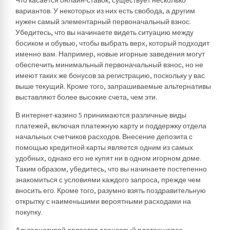
вариантов. У некоторых из них есть свобода, а другим
нужен самый элементарный первоначальный взнос.
Убедитесь, что вы начинаете видеть ситуацию между
босиком и обувью, чтобы выбрать верх, который подходит
именно вам. Например, новые игорные заведения могут
обеспечить минимальный первоначальный взнос, но не
имеют таких же бонусов за регистрацию, поскольку у вас
выше текущий. Кроме того, запрашиваемые альтернативы
выставляют более высокие счета, чем эти.
В интернет-казино 5 принимаются различные виды
платежей, включая платежную карту и поддержку отдела
начальных счетчиков расходов. Внесение депозита с
помощью кредитной карты является одним из самых
удобных, однако его не купят ни в одном игорном доме.
Таким образом, убедитесь, что вы начинаете постепенно
знакомиться с условиями каждого запроса, прежде чем
вносить его. Кроме того, разумно взять поздравительную
открытку с наименьшими вероятными расходами на
покупку.
Альтернативой является авансовый платеж через