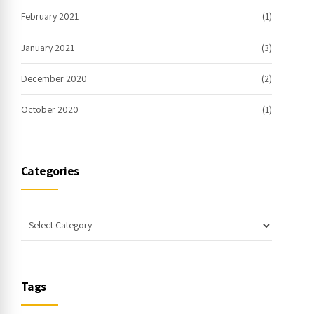
February 2021
(1)
January 2021
(3)
December 2020
(2)
October 2020
(1)
Categories
Tags