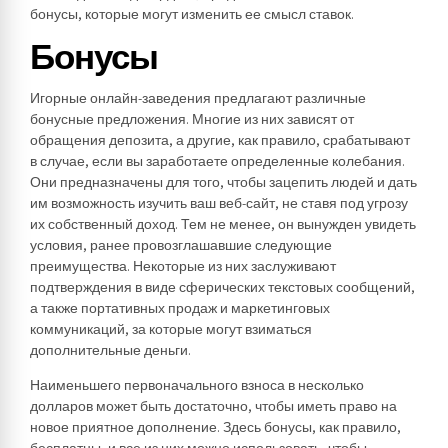
бонусы, которые могут изменить ее смысл ставок.
Бонусы
Игорные онлайн-заведения предлагают различные
бонусные предложения. Многие из них зависят от
обращения депозита, а другие, как правило, срабатывают
в случае, если вы заработаете определенные колебания.
Они предназначены для того, чтобы зацепить людей и дать
им возможность изучить ваш веб-сайт, не ставя под угрозу
их собственный доход. Тем не менее, он вынужден увидеть
условия, ранее провозглашавшие следующие
преимущества. Некоторые из них заслуживают
подтверждения в виде сферических текстовых сообщений,
а также портативных продаж и маркетинговых
коммуникаций, за которые могут взиматься
дополнительные деньги.
Наименьшего первоначального взноса в несколько
долларов может быть достаточно, чтобы иметь право на
новое приятное дополнение. Здесь бонусы, как правило,
бесплатны, и все из них можно использовать, чтобы