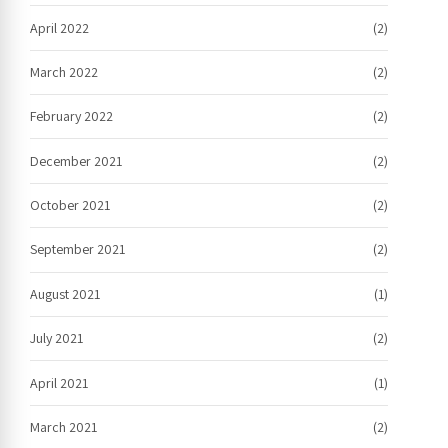
April 2022
(2)
March 2022
(2)
February 2022
(2)
December 2021
(2)
October 2021
(2)
September 2021
(2)
August 2021
(1)
July 2021
(2)
April 2021
(1)
March 2021
(2)