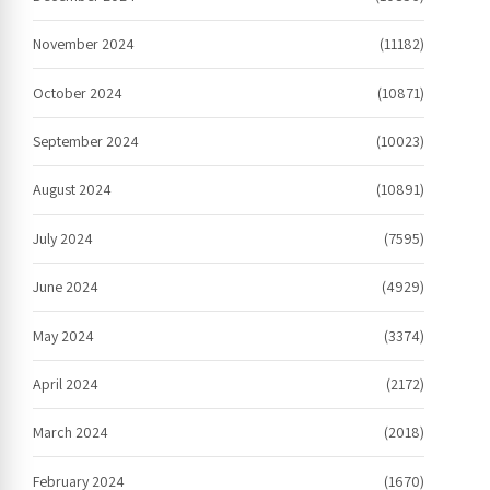
November 2024
(11182)
October 2024
(10871)
September 2024
(10023)
August 2024
(10891)
July 2024
(7595)
June 2024
(4929)
May 2024
(3374)
April 2024
(2172)
March 2024
(2018)
February 2024
(1670)